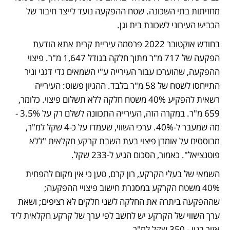
מחזיתות בתי השכונה. שטח ההפקעה נועד לייצר חיבור של 
הכביש העירוני לשכונת בית וגן. 
בחודש אוקטובר 2022 פרסמה עיריית קרית אתא הודעת 
הפקעה של 717 מ"ר מתוך חלקה בגודל 1,647 מ"ר. פיצוי 
ההפקעה, שהוערכו עבור העירייה ע"י השמאים גדי דגני וניר 
התייחסו לשטח של 58 מ"ר בלבד. ההגיון פשוט: העירייה 
רשאית להפקיע 40% משטח חלקה ללא תשלום פיצוי. כלומר, 
659 מ"ר. במקרה הזה, העירייה התכוונה לשלם רק על 3.5% - 
מה שמעבר ל-40%. ערכי השווי, שעמדו על כ-4 שקל למ"ר, 
מבוססים על אומדן פיצוי בעת השבת קרקע חקלאית "ללא 
פוטנציאל". כאמור, הסכום הגיע ל-233 שקל. 
השמאי של בעלי הקרקע, רון קרם, טען כי אין מקום להפחית 
40% משטח הקרקע במסגרת חישוב פיצויי ההפקעה; 
שההפקעה ביתרה את החלקה לשני חלקים לא רציפים; ושאת 
ערך השווי של הקרקע יש לחשב לפי ערך של קרקע חקלאית ליד 
אזור בנוי - 350 שקל למ"ר. 