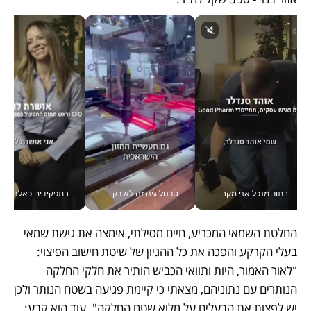
בתור מנכל אני מקבל מאות החלטות ביום, וה- Galaxy Z Fold8 Ultra עוזר לי לחתוך אותן מהר יותר_v
טכנולוגיה זה לא רק בהייטק: גם תעשיית המזון הישראלית מאמצת כלי AI, אוטומציה וניתוח דאטה בזמן אמת
בתפקידים כאלה אי אפשר לח
החלטת השמאי המכריע, חיים מסילתי, אימצה את גישת שמאי 
בעלי הקרקע והפכה את כל ההגיון של שיטת חישוב הפיצוי: 
"לאור האמור, היות ותוואי הכביש הותיר את חלקי החלקה 
הנותרים עם נתוניהם, מצאתי כי קיימת פגיעה בשטח הנותר ולכן 
יש לפצות את הבעלים על מלוא שטח החלקה". עוד הוא קבע: 