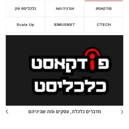
פודקאסט
אנרגיה 360
כלכליסט טק
Scale Up
XIMUSNXT
CTECH
יסייה חדשה
נפתח בכרטיסייה חדשה
מדברים כלכלה, עסקים ומה שביניהם