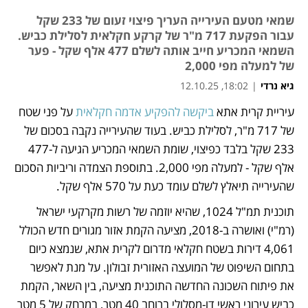
שמאי מטעם העירייה העריך פיצוי זעום של 233 שקל
עבור הפקעת 717 מ"ר של קרקע חקלאית לסלילת כביש.
השמאי המכריע חייב אותה לשלם 477 אלף שקל - פער
של למעלה מפי 2,000
גיא נרדי
|
18:02, 12.10.25
עיריית קרית אתא 
ביקשה להפקיע אדמה חקלאית
 על פני שטח 
נפתח בכרטיסייה חדשה
של 717 מ"ר, לסלילת כביש. בעוד שהעירייה נקבה בסכום של 
233 שקל בלבד כפיצוי, שומת השמאי המכריע הגיעה ל-477 
אלף שקל - למעלה מפי 2,000. בתוספת הצמדה וריביות הסכום 
שהעירייה תיאלץ לשלם עומד כעת על 570 אלף שקל. 
תוכנית תמ"ל 1024, שהיא יוזמה של רשות מקרקעי ישראל 
(רמ"י) ואושרה ב-2018, מציעה הקמת אזור מגורים חדש הכולל 
4,061 דירות בשטח חקלאי מדרום לקרית אתא, שנמצא כיום 
בתחום השיפוט של המועצה האזורית זבולון. על מנת לאפשר 
את פיתוח השכונה החדשה התוכנית מציעה, בין השאר, הקמת 
כביש עירוני ראשי דו-מסלולי ברוחב 40 מטר, במרחק של 5 מטר 