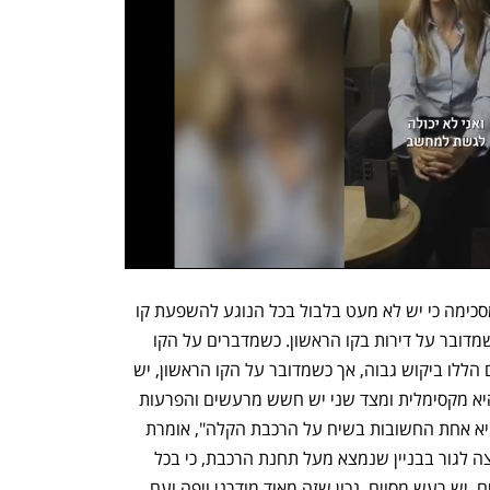
נפתח בכרטיסייה חדשה
נפתח בכרטיסייה חדשה
יו"ר לשכת שמאי המקרקעין נחמה בוגין מסכימה כי יש לא מעט בלבול בכל הנוגע להשפעת קו 
הרכבת הקלה על שווי הנכסים, במיוחד כשמדובר על דירות בקו הראשון. כשמדברים על הקו 
השני אין כמעט שאלה על כך שיש לנכסים הללו ביקוש גבוה, אך כשמדובר על הקו הראשון, יש 
לו שני צדדים. מצד אחד הקרבה לרכבת היא מקסימלית ומצד שני יש חשש מרעשים והפרעות 
עתידיות. "הנקודה של קו ראשון וקו שני היא אחת החשובות בשיח על הרכבת הקלה", אומרת 
בוגין ומוסיפה, "אני לא יודעת אם הייתי רוצה לגור בבניין שנמצא מעל תחנת הרכבת, כי בכל 
זאת יש תנועה, יש אנשים שיוצאים ונכנסים, יש רעש מסוים. נכון שזה מאוד מודרני ויפה ועם 