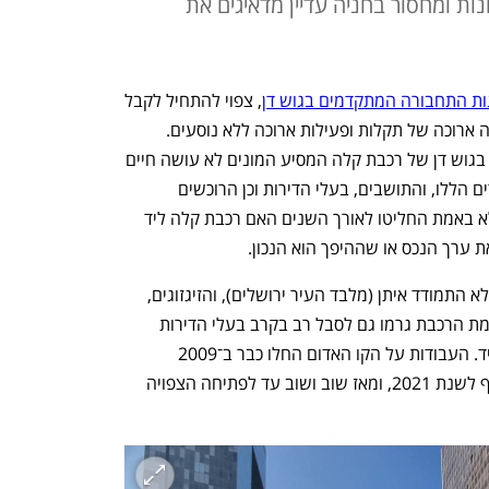
ת ומחסור בחניה עדיין מדאיגים את
ות התחבורה המתקדמים בגוש דן
, צפוי להתחיל לקבל 
נוסעים כבר ביום שישי הקרוב אחרי תקופה ארוכה של תקלות ופעילות ארוכה ללא נוסעים. 
העובדה שמדובר בפתרון תחבורתי ראשון בגוש דן של רכבת קלה המסיע המונים לא עושה חיים 
קלים לאנשי הנדל"ן ולבעלי הדירות באזורים הללו, והתושבים, בעלי הדירות וכן הרוכשים 
בפרויקטים הרבים שצצו לצד קו הרכבת לא באמת החליטו לאורך השנים האם רכבת קלה ליד 
 ערך הנכס או שההיפך הוא הנכון. 
מדובר בשאלות שהשוק הישראלי מעולם לא התמודד איתן (מלבד העיר ירושלים), והזיגזוגים, 
העיכובים וחוסר הוודאות שיצר תהליך הקמת הרכבת גרמו גם לסבל רב בקרב בעלי הדירות 
והפכו את השאלות הללו לרלוונטיות מתמיד. העבודות על הקו האדום החלו כבר ב־2009 
והפתיחה שתוכננה ל־2013 נדחתה לבסוף לשנת 2021, ומאז שוב ושוב עד לפתיחה הצפויה 