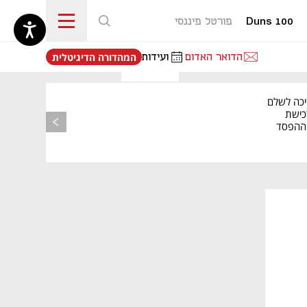
Duns 100
פורטל פיננסי
נפתח בכרטיסייה חדשה
הדואר האדום
ועידות
המהדורה הדיגיטלית
יכה לשלם
כישת
BASE: ההפסד
הרבעוני זינק ל-76