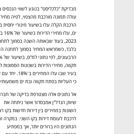
כי העליות בפתח תקווה ובת ים משמעותיות יותר: 22% בבת ים ו־44% 
שיווק הנדל"ן אמבסדור אשר ניתחה את 
הנתונים היו ברורים יותר, אך במפתיע 