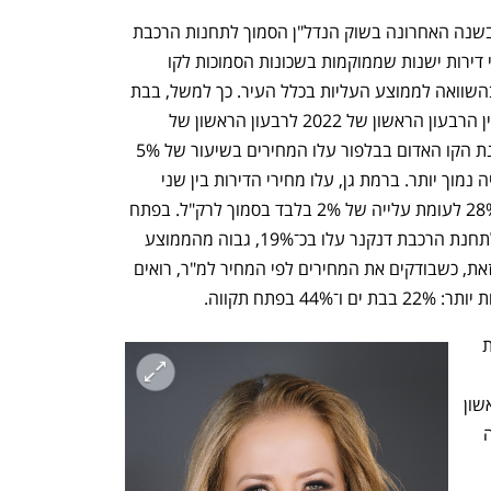
מבדיקת "כלכליסט" בנוגע לשווי הנכסים בשנה האחרונה בשוק הנדל"ן הסמוך לתחנות הרכבת 
עולה תמונה מורכבת מהצפוי, לפיה מחירי דירות ישנות שממוקמות בשכונות הסמוכות לקו 
הרכבת הקלה עלו בשיעור מינורי יחסית בהשוואה לממוצע העליות בכלל העיר. כך למשל, בבת 
ים, עלו מחירי הדירות בשיעור של 16% בין הרבעון הראשון של 2022 לרבעון הראשון של 
2023, בעוד שבאותה השנה בסמוך לתחנת הקו האדום בבלפור עלו המחירים בשיעור של 5% 
בלבד, כשמראש המחיר בסמוך לתחנה היה נמוך יותר. ברמת גן, עלו מחירי הדירות בין שני 
הרבעונים, לפי נתוני למ"ס, בשיעור של 28% לעומת עלייה של 2% בלבד בסמוך לרק"ל. בפתח 
תקווה, מחירי הדירות בשכונות הסמוכות לתחנת הרכבת דנקנר עלו בכ־19%, גבוה מהממוצע 
בעיר שבו עלו המחירים ב־18%. יחד עם זאת, כשבודקים את המחירים לפי המחיר למ"ר, רואים 
בפתח תקווה.
אל נתונים אלה מצטרפת בדיקה של חברת 
השונות במחירים בין דירות חדשות בקו ראשון 
לרכבת לעומת דירות בקו השני. במקרה זה 