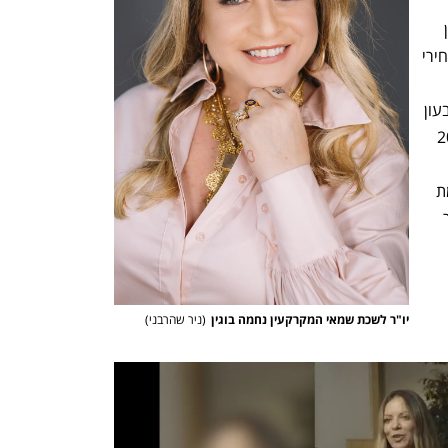
הדירות בקו השני. כך למשל, בבת ים, ניתן 
לראות כי יש פער התחלתי של 17% בין מחירי 
(שבהן המחירים היו גבוהים יותר). בין הרבעון 
הראשון של 2022 לרבעון המקביל ב־2023 
נתונים דומים חוזרים גם בפתח תקווה ורמת 
גן, גם שם המחיר של הקו השני גבוה יותר 
יו"ר לשכת שמאי המקרקעין נחמה בוגין
(
ניר שהרבני
)