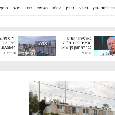
כלכליסט-טק
בארץ
נדל"ן
עולם
משפט
רכב
פנאי
מוסף
באלטשולר שחם
וויקס ממש
מפיקים לקחים: "זה
ביוקר על ר
כבר לא 'וואן מן' שואו
44
של גילעד"
אלמוג עזר
סופי שולמן
מיליון דולר