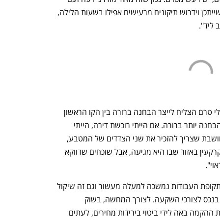
התכוננו לשלב הבא בצמיחה שלכם!
You're NXT
מערכות משוכללות, אבל בסוף זה מטרד, שייתכן וידרוש תיקונים מרעישים אפילו בשעות הלילה, 
 ליד".
בוגין מסכימה עם ההנחה שהשוק הישראלי טרם הצליח לייצר הבחנה ברורה בין הקו הראשון 
והקו השני, "אני בטוחה שבהמשך תהיה הבחנה יותר ברורה. אם הייתי רוכשת דירה, הייתי 
מעדיפה לגור קרוב אבל ללכת קצת. אני חושבת שצריך להזכיר את שני הצדדים של המטבע, 
מצד אחד הרכבת תורמת לעליית שווי המקרקעין באזור שבו היא מגיעה, אבל שוכחים שדווקא 
וי". 
לצד אלה, מציינת בוגין כי אסור לשכוח כי תקופת העבודות נמשכה למעלה מעשור וגם זה שיקול 
כשמגיעים לרכוש נכס, במיוחד אם מדובר בנכס לצורכי השקעה. לצורך המחשה, בשוק 
השכירות לאורך הרכבת ההשפעה בתקופת ההקמה באה לידי ביטוי בירידות מחירים, לעתים 