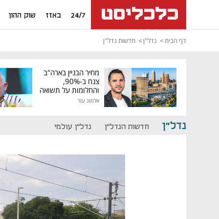
24/7
באזז
שוק ההון
דף הבית
נדל''ן
חדשות נדל''ן
מחיר הבניין בארה"ב
צנח ב-90%,
והחלומות על תשואה
גבוהה התנפצו
אלמוג עזר
נדל"ן
חדשות הנדל"ן
נדל"ן עולמי