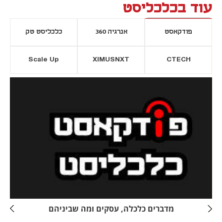
עוד בכלכליסט
פודקאסט
אנרגיה 360
כלכליסט טק
Scale Up
XIMUSNXT
CTECH
יסייה חדשה
נפתח בכרטיסייה חדשה
מדברים כלכלה, עסקים ומה שביניהם