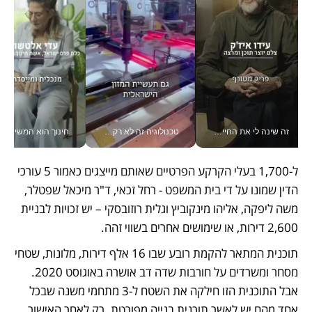
זה שינה לי את החיים: איך עידו איז'ק הופך את הסמארטפון לכלי צילום מקצועי_v
טכנולוגיה זה לא רק בהייטק: גם תעשיית המזון הישראלית מאמצת כלי AI, אוטומציה וניתוח דאטה בזמן אמת
חינוך הוא המש
ל-1,700 בעלי הקרקע הפרטיים שאותם מייצגים כאמור 5 עורכי 
הדין שמונו על די בית המשפט - רחל זכאי, ד"ר מיכאל שפטלר, 
משה ליפקה, אליהו מינקוביץ וגלית רוזובסקי – יש זכויות לבניית 
2,600 דירות, או שימושים אחרים בשווי זהה. 
תוכנית המתאר להקמת רובע שבו 16 אלף דירות, מלונות, שטחי 
מסחר ומשרדים על חורבות שדה דב אושרה באוגוסט 2020. 
אבל התוכנית הזו חילקה את השטח ל-3 מתחמי משנה שבכל 
אחד מהם יש לאשר תוכנית בנייה מפורטת. רק לאחר האישור 