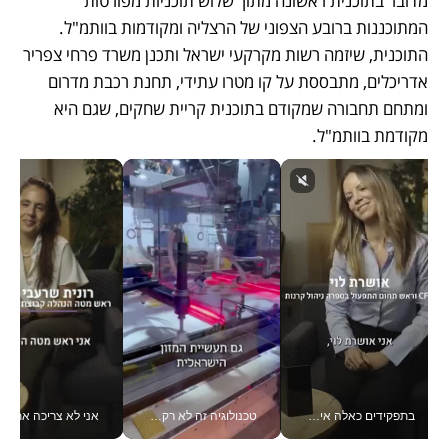
מדובר בתוכנית ראשונה מתוך שלוש תוכניות מפורטות 
המתוכננות ברובע הצפוני של הרצליה ומקודמות בוותמ"ל. 
התוכנית, שיזמה רשות מקרקעי ישראל ותכנן משרד פרחי צפריר 
אדריכלים, מתבססת על קו מטרו עתידי, תחנת רכבת מדרום 
ומתחם תחבורה שמקודם בתוכנית קריית שחקים, שגם היא 
מקודמת בוותמ"ל. 
בתפקידים כאלה אי אפשר לחכות: אושרת לוי מניעה השקעות ענק מהטלפון_v
טכנולוגיה זה לא רק בהייטק: גם תעשיית המזון הישראלית מאמצת כלי AI, אוטומציה וניתוח דאטה בזמן אמת
אני לא צריכה את המשרד: