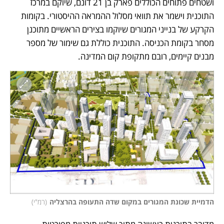
ושטחים פתוחים הכוללים פארק בן 21 דונם, שיוקם במרכז 
התוכנית וישמר את תוואי מסלול ההמראה ההיסטורי. בקומות 
הקרקע של בנייני המגורים שיוקמו בצירים הראשיים מתוכנן 
מסחר בקומת הכניסה. התוכנית כוללת גם שימור של מספר 
מבנים קיימים, רובם מתקופת קום המדינה. 
הדמיית שכונת המגורים במקום שדה התעופה בהרצליה
(
רמ"י
)