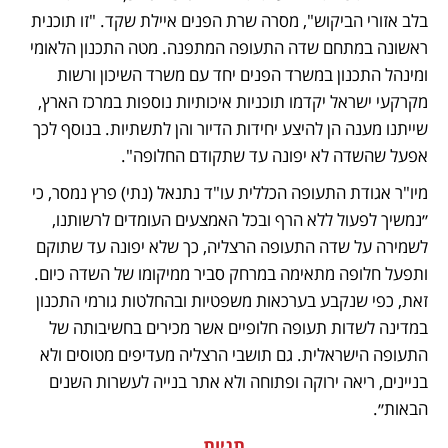
בלב אזורי הביקוש", מסרה שרת הפנים איילת שקד. "זו תוכנית 
ראשונה במתחם שדה התעופה המתפנה. מטה התכנון הלאומי 
ומינהל התכנון במשרד הפנים יחד עם משרד השיכון ורשות 
מקרקעי ישראל יקדמו תוכניות איכותיות נוספות במרכז הארץ, 
שייתנו מענה הן להיצע יחידות הדיור והן לתשתיות. בנוסף לכך 
אפעל שהשדה לא יפונה עד שתקודם החלופה".  
מיו"ר אגודת התעופה הכללית עו"ד נתנאל (נתי) פרץ נמסר, כי 
״נמשיך לפעול ללא הרף ובכל האמצעים העומדים לרשותנו, 
לשמירה על שדה התעופה הרצליה, כך שלא יפונה עד שתוקם 
ותפעל חלופה מתאימה במרחק סביר ממיקומו של השדה כיום. 
זאת, כפי שנקבע בערכאות משפטיות ובהחלטות גורמי התכנון 
במדינה לשדות תעופה חלופיים אשר מכירים בחשיבותה של 
התעופה הישראלית. גם תושבי הרצליה מעדיפים מטוסים ולא 
בניינים, ריאה ירוקה ופתוחה ולא אתר בנייה לעשרות השנים 
הבאות״.
תגיות