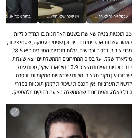
טכנולוגיה זה לא רק בהייטק: גם תעשיית המזון הישראלית מאמצת כלי AI, אוטומציה וניתוח דאטה בזמן אמת
אין שעה שלא התעסקתי במשבר - טל אלכסנדרוביץ’ שגב מנהלת משברים תקשורתיים מכל מקום עם ה- Galaxy Z Fold8 Ultra שלה_v
בתור מנכל אני מקבל מאות הח
23 תוכניות בנייה שאושרו בשנים האחרונות בוותמ"ל כוללות 
כאמור עשרות אלפי יחידות דיור וכן שטחי תעסוקה, שטחי ציבור, 
מבני ציבור, דרכים וכבישים. עלות תוכניות המגורים היא 28.5 
מיליארד שקל, ועל בסיס המחירונים הממשלתיים יוצא שעלות 
יתר תוכניות הפיתוח היא כ־12.9 מיליארד שקל, סכום עתק 
שלרובו אין מקור תקציבי משום שלרשויות המקומיות, ובפרט 
לרשויות הערביות, אין הכנסות שיכולות לממן תוכניות בסדרי 
גודל כאלה, והפתרונות שהממשלה מציעה רחוקים מלהספיק. 