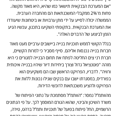
"אם המערכת הבנקאית תישאר כמו שהיא, היא מאוד מקשה. 
פחות מ־2% ממקבלי המשכנתאות הם מהחברה הערבית. 
הממשלה יכולה לסייע על ידי מתן ערבויות או ביטחונות שיעודדו 
את המערכת הבנקאית. בתקופתי השקיעו בתכנון, עכשיו הגיע 
הזמן לביצוע של הדברים האלה".
בגלל הקושי לממש תוכניות בנייה ביישובים ערביים מעט מאוד 
חברות בנייה נכנסות אליהם. סייף מסביר כי למרות הקשיים, 
חברת רני צים החליטה לפתח את תחום הבנייה למגורים כי היא 
מזהה "פוטנציאל גדול וצורך ביחידות דיור שיהיו בבנייה איכותית 
ורוויה". לדבריו, הפרויקט הראשון שבו הם משקיעים הוא 
בפורדיס, במסגרתו ישבו עם בנקים שגילו נכונות ללוות את 
הפרויקט ולהציע משכנתאות לרוכשי הדירות. 
מהוותמ”ל נמסר: “הוותמ”ל מסתמכת על נתוני הפיתוח של 
משרד השיכון והבינוי, שהוא הגורם המוסמך לכך. על פי הנתונים 
הרשמיים, החל פיתוח בפועל של תוכניות ותמ”ל ברהט, טירה, 