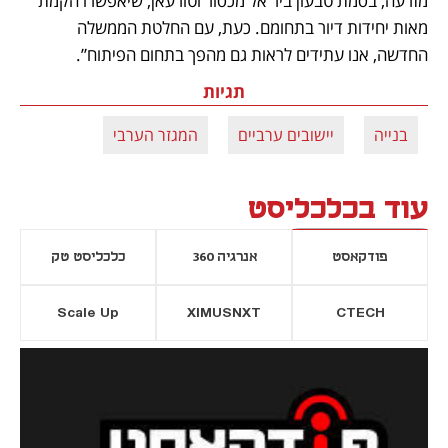
מזרעה, בסמת טבעון ביר אל מכסור וטורעאן, שיאפשרו הקמת 
מאות יחידות דיור בתחומם. כעת, עם החלטת הממשלה 
החדשה, אנו עתידים לראות גם מהפך בתחום הפיתוח”.
תגיות
בנייה
יישובים ערביים
המגזר הערבי
עוד בכלכליסט
פודקאסט
אנרגיה 360
כלכליסט טק
Scale Up
XIMUSNXT
CTECH
יסייה חדשה
נפתח בכרטיסייה חדשה