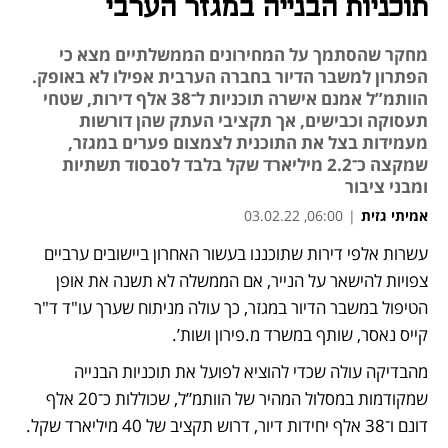
תוכניות הבנייה במגזר הערבי
מחקר שהסתמך על המחירונים הממשלתיים מצא כי
הפתרון למשבר הדיור בחברה הערבית אפילו לא באופק.
הוותמ”ל אמנם אישרה תוכניות ל־38 אלף דירות, שטחי
תעסוקה וכבישים, אך תקציבי העתק שהן דורשות
מעמידות בצל את התוכנית לצמצום פערים במגזר,
שמקצה כ־2.2 מיליארד שקל בלבד לסבסוד תשתיות
ומבני ציבור
אמיתי גזית
|
06:00, 03.02.22
עשרות אלפי דירות שתוכננו בעשור האחרון ביישובים ערביים 
נפתח בכרטיסייה חדשה
נפתח בכרטיסייה חדשה
נפתח בכרטיסייה חדשה
צפויות להישאר על הנייר, אם הממשלה לא תשנה את אופן 
הטיפול במשבר הדיור במגזר, כך עולה מניתוח שערך עו"ד ד"ר 
קייס נאסר, שותף במשרד מ.פירון ושות’.
מהבדיקה עולה שכדי להוציא לפועל את תוכניות הבנייה 
שמקודמות במסלול המהיר של הוותמ”ל, שכוללות כ־20 אלף 
דונם ו־38 אלף יחידות דיור, דרוש תקציב של 40 מיליארד שקל. 