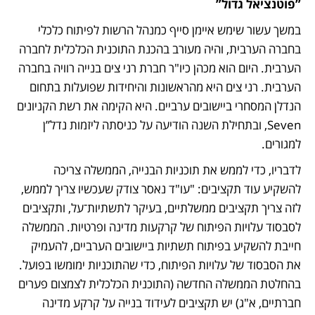
”פוטנציאל גדול”
במשך עשור שימש איימן סייף כמנהל הרשות לפיתוח כלכלי 
בחברה הערבית, והיה מעורב בהכנת התוכנית הכלכלית לחברה 
הערבית. היום הוא מכהן כיו"ר חברת רני צים בנייה רוויה בחברה 
הערבית. רני צים היא מהראשונות והיחידות שפועלות בתחום 
הנדלן המסחרי ביישובים ערביים. היא הקימה את רשת הקניונים 
Seven, ובתחילת השנה הודיעה על כניסתה ליזמות נדל”ן 
למגורים.
לדבריו, כדי לממש את תוכניות הבנייה, הממשלה צריכה 
להשקיע עוד תקציבים: "עו"ד נאסר צודק שעכשיו צריך לממש, 
לזה צריך תקציבים ממשלתיים, בעיקר לתשתיות־על, ותקציבים 
לסבסוד עלויות הפיתוח של קרקעות מדינה ופרטיות. הממשלה 
חייבת להשקיע בפיתוח תשתיות ביישובים הערביים, להעמיק 
את הסבסוד של עלויות הפיתוח, כדי שהתוכניות ימומשו בפועל. 
בהחלטת הממשלה החדשה (התוכנית הכלכלית לצמצום פערים 
חברתיים, א"ג) יש תקציבים לעידוד בנייה על קרקע מדינה 