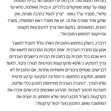
בעלויות המטורפות. ולכן חוזרים לתופעה של בניית תוספות 
קומה על קומה משיקולים כלכליים. זו בנייה מאולצת, טלאי על 
טלאי", מסביר עו”ד נאסר. "צריך לטפל בהרבה סוגיות, ואין 
שחקן אחד שמרכז את זה. יש את משרד ראש הממשלה, משרד 
הפנים, המשפטים. במקום זאת צריך להקים צוות מקצועי 
ופרויקטור למימוש התוכניות".
לדבריו, כישלון במימוש התוכניות האלה עלול להוביל למשבר 
אמון עם החברה הערבית. אחת הסיבות המרכזיות לחשש שלו 
היא שכמו בכל תוכנית גם בתוכניות הבנייה ביישובים הערביים 
צריך להפקיע כ־40% מהקרקעות הפרטיות לצורכי ציבור, למשל 
לכבישים, שטחים ציבוריים ותשתיות אחרות. אם התוכניות לא 
ימומשו, תתקבע התחושה כי המדינה הפקיעה קרקע פרטית 
שלא לצורך. "החברה הערבית מתייחסת לתכנון ככלי שליטה, 
חשדנות תהפוך לעוינות. מהרגע שאנשים יבינו שהם איבדו את 
הקרקעות בשביל תכנון רעיוני שלא יתממש, זה יעצים את 
המחשבה ששוב התכנון נועד לגזול קרקעות".