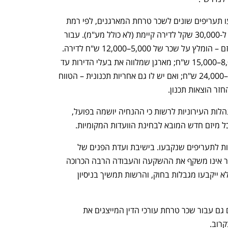
בהתאם להנחיות שפרסמה הרשות, נקבעו תעריפים שונים לשכר טרחת המארגנים, לפי רמת 
מעורבותם בפרויקט. הטווח נע בין 5,000 ל-30,000 שקל לדירה קיימת (לא כולל מע"מ). עבור 
מארגן שמסיים את תפקידו לאחר בחירת יזם – הומלץ על שכר של 5,000–12,000 ש"ח לדירה. 
אם הבחירה בוצעה בהליך תחרותי – 8,000–15,000 ש"ח; מארגן שמלווה את בעלי הדירות עד 
לאכלוס אך לא מקדם תכנון, יקבל 16,000–24,000 ש"ח; ואם יש לו גם אחריות תכנונית – הטווח 
עד לסוף פברואר 2025 דיווחו מרבית המנהלות העירוניות לרשות כי ההנחיה יושמה בפועל, 
כל מיזם חדש המובא לבחינת הוועדות המקומיות.
עם זאת, לשכת המארגנים הביעה התנגדות לתעריפים שנקבעו. בישיבת ועדת הפנים של 
הכנסת במרץ, טענו נציגי הלשכה כי השכר אינו משקף את ההשקעה והעבודה הרבה הכרוכה 
בתהליך. סיכום הישיבה קבע שבשלב זה לא ייקבעו מגבלות בחוק, והרשות תמשיך בניסיון 
במקביל, הרשות פועלת לקביעת תעריפים גם עבור שכר טרחת עורכי הדין המייצגים את 
קרוב.