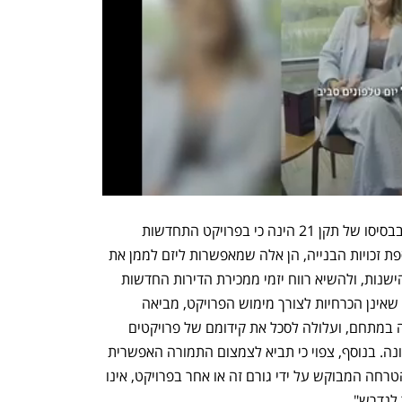
עוד כתב: "אחת מהנחות היסוד העומדות בבסיסו של תקן 21 הינה כי בפרויקט התחדשות 
עירונית, ההכנסות הצפויות כתוצאה מתוספת זכויות הבנייה, הן אלה שמאפשרות ליזם לממן את 
בניית דירות התמורה עבור בעלי הדירות הישנות, ולהשיא רווח יזמי ממכירת הדירות החדשות 
בפרויקט. משכך, הכרה בעלויות 'עודפות', שאינן הכרחיות לצורך מימוש הפרויקט, מביאה 
בהכרח להגדלה מיותרת של שטחי הבנייה במתחם, ועלולה לסכל את קידומם של פרויקטים 
נוספים של התחדשות עירונית באותה שכונה. בנוסף, צפוי כי תביא לצמצום התמורה האפשרית 
לבעלי הדירות. על כן, ראוי לוודא כי שכר הטרחה המבוקש על ידי גורם זה או אחר בפרויקט, אינו 
לנדרש".