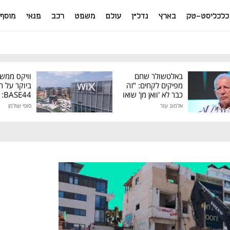
כלכליסט-טק
בארץ
נדל"ן
עולם
משפט
רכב
פנאי
מוסף
באלטשולר שחם
וויקס ממש
מפיקים לקחים: "זה
ביוקר על ר
כבר לא 'וואן מן' שואו
44
של גילעד"
אלמוג עזר
סופי שולמן
מיליון דולר