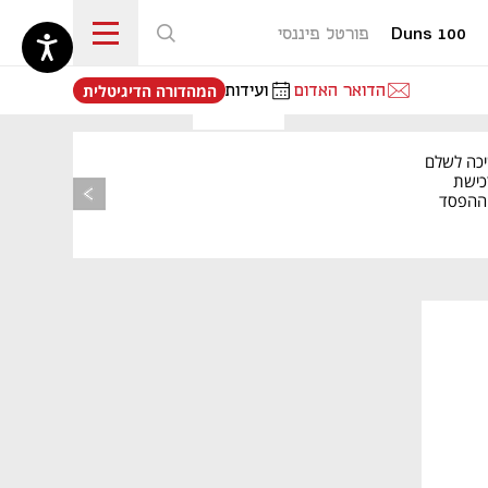
Duns 100
פורטל פיננסי
נפתח בכרטיסייה חדשה
הדואר האדום
ועידות
המהדורה הדיגיטלית
יכה לשלם
כישת
BASE: ההפסד
הרבעוני זינק ל-76