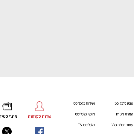
ענף במתח גבוה
מדברים כלכלה, עסקים ומה שב
פוטו כלכליסט
ועידות כלכליסט
המרת מט"ח
מוסף כלכליסט
שרות לקוחות
מינוי לעית
עמוד מט"ח כללי
כלכליסט TV