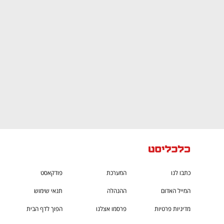
CTech – the
הבית של ההייטק הישראלי
כתבו לנו
המערכת
פודקאסט
המייל האדום
ההנהלה
תנאי שימוש
מדיניות פרטיות
פרסמו אצלנו
הפוך לדף הבית