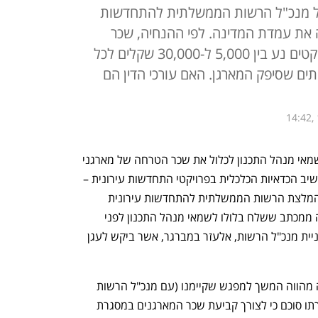
של מנכ"ל הרשות הממשלתית להתחדשות
ה את עמדת המדינה. לפי ההנחיה, שכר
הטרחה המומלץ עבור מארגני פרויקטים נע בין 5,000 ל-30,000 שקלים לכל
ים שסיפק המארגן. האם עורכי הדין הם
14:42,
השמאי הממשלתי, גיל בלולו, הנחה את שמאי מנהל התכנון לכלול את שכר הטרחה של מארגני 
העסקאות כעלות נורמטיבית במסגרת תחשיב הכדאיות הכלכלית בפרויקטי התחדשות עירונית – 
בהתאם לתקן 21. ההנחיה מתבססת על המלצת הרשות הממשלתית להתחדשות עירונית 
שהועברה כבר לפני מספר חודשים, ועולה ממכתב ששלח בלולו לשמאי מנהל התכנון לפני 
כשבועיים. ההחלטה התקבלה בעקבות פניית מנכ"ל הרשות, אלעזר במברגר, אשר ביקש לעגן 
בלולו כתב לשמאים כי: "האמור במכתב זה מהווה המשך למפגש שקיימנו (עם מנכ"ל הרשות 
במברגר, דנ"ק) ביום 20.11.2024, במסגרתו סוכם כי לצורך קביעת שכר המארגנים במסגרת 