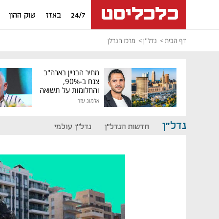
24/7
באזז
שוק ההון
דף הבית
נדל''ן
מרכז הנדלן
מחיר הבניין בארה"ב
צנח ב-90%,
והחלומות על תשואה
גבוהה התנפצו
אלמוג עזר
נדל"ן
חדשות הנדל"ן
נדל"ן עולמי