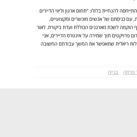
נחמה בוגין, יו"ר לשכת שמאי המקרקעין, התייחסה להנחיית בלולו: "תחום ארגון וליווי הדיירים 
התקדם באופן משמעותי בשנים האחרונות, עם כניסתם של אנשים מוכשרים ומקצועיים, 
שתרמו להצלחתם של פרויקטים רבים, ואף הוקמה לשכת מארגנים הכוללת ועדת ביקורת. לאור 
תפקידם החשוב של המארגנים בייזום וקידום פרויקטים תוך שמירה על אינטרס הדיירים, אני 
סבורה כי ראוי שתובא בחשבון בתקן 21 עלות ריאלית שתאפשר את המשך עבודתם החשובה 
 טרחה
בנייה
נפתח בכרטיסייה חדשה
נפתח בכרטיסייה חדשה