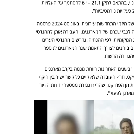
חישוב הכדאיות הכלכלית במתחם פינוי-בינוי, בהתאם לתקן 21.1 – יש להסתמך על העלויות 
תקן 21 עוסק בקביעת הכדאיות הכלכלית של מיזמי התחדשות עירונית. באוגוסט 2024 פרסמה 
הרשות להתחדשות עירונית את המלצותיה לגבי שכרם של המארגנים, והעבירה אותן למהנדסי 
ערים ולראשי המנהלות הפועלות ברשויות המקומיות. לפי ההנחיה, נדרשים מהנדסי הערים 
ומנהלי המנהלות לשתף פעולה עם שמאים בוחנים לצורך התאמת שכר המארגנים למספר 
שהגדירה הרשות.
במכתבו לשמאי הממשלתי, כתב במברגר: "בשנים האחרונות רווחת מגמה בקרב מארגנים 
לדרוש את שכרם באחוזים מהכנסות הפרויקט, חרף העובדה שלא קיים כל קשר ישיר בין היקף 
העבודה הנדרש מצידם ובין היקף ההכנסות מן הפרויקט, שהרי זו נגזרת ממספר יחידות הדיור 
ארגן לפעול".