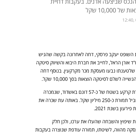
כס שביצעה אדנים. בעקבות דחיית
10,00 שקל
12:40,
בית המשפט המחוזי בבאר שבע, בראשות השופט יעקב פרסקי, דחה לאחרונה בקשה שהגיש 
נאמן חברת האחסנה אדנים טרי.פי.אל, עו"ד אורן הראל, לחייב את חברת היבוא והשיווק סיטקה 
להעביר לקופת הפירוק כ-2.5 מיליון שקל, שלטענתו נבעו מעסקת מכר מקרקעין. בנוסף דחה 
לשלם לסיטקה הוצאות בסך 10,000 שקל.
הבקשה הוגשה ביולי 2024 ועסקה במכירת קרקע בשטח של כ-57 דונם באשדוד, שנמכרה 
בשנת 2018 מחברת סיטקה לחברת כלמוביל תמורת כ-250 מיליון שקל. באותה עת שכרה את 
רעון בשנת 2021.
לטענת הנאמן, אדנים ביצעה בנכס עבודות שיפוץ והשבחה שהעלו את ערכו, ולכן חלק 
מהתמורה ששולמה לסיטקה במסגרת העסקה מהווה, לשיטתו, תמורה עודפת שנוצרה בעקבות 