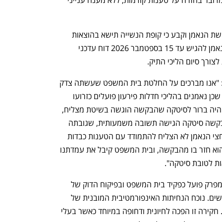
בשבוע שעבר דחה השופט פרסקי את בקשת הנאמן וקבע כי קופת הנשייה תישא בהוצאות 
סיטקה בסך 10,000 שקל. בנוסף הורה לנאמן להגיש עד 15 בספטמבר 2026 דוח עדכני 
ורך סיום הליכי התיק.
עו"ד עוז כהן קורן, שייצג את סיטקה, מסר: "אנו מברכים על החלטת בית המשפט שעשתה צדק 
עם סיטקה. מדובר בהחלטה לא שגרתית, שכן נאמנים בהליכי חדלות פירעון פועלים כזרועו 
הארוכה של בית המשפט. מתחילת הדרך היה ברור לסיטקה שהבקשה הוגשה בשיטת מצליח, 
מבלי שיש לה כל הצדקה בדין. במענה לבקשה סיטקה הגישה תשובה משמעותית, שגובתה 
בשתי חוות דעת מקצועיות. במשך שנה וחצי הנאמן לא הצליח להתמודד עם הטענות כבדות 
המשקל שהועלו על ידינו; ובסופו של יום הוא חזר בו מהבקשה, ובית המשפט קיבל את עמדתנו 
ות לטובת סיטקה".
מטעם הנאמן, עו"ד אורן הראל, נמסר: "המפרק פועל כפקיד בית המשפט ובפיקוח הדוק של 
הממונה, ותפקידו להפוך כל אבן עבור הנושים. נוכח הנחיתות האינפורמטיבית המובנית של 
המפרק, נדרש בירור עובדתי מורכב ויסודי. חקירה זו הפכה לחיונית ודחופה במיוחד כאשר בעלי 