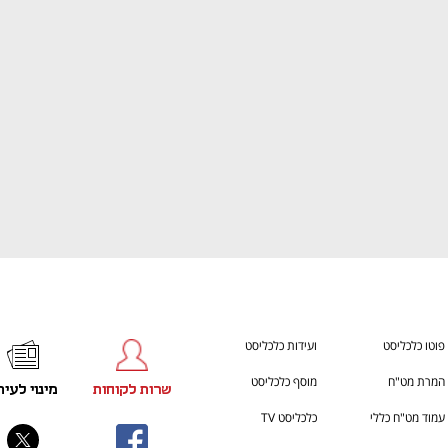
ענף במתח גבוה
מדברים כלכלה, עסקים ומה שב
פוטו כלכליסט
ועידות כלכליסט
המרת מט"ח
מוסף כלכליסט
שרות לקוחות
מינוי לעית
עמוד מט"ח כללי
כלכליסט TV