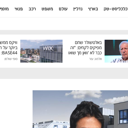
כלכליסט-טק
בארץ
נדל"ן
עולם
משפט
רכב
פנאי
מוסף
באלטשולר שחם
וויקס ממש
מפיקים לקחים: "זה
ביוקר על ר
כבר לא 'וואן מן' שואו
44
של גילעד"
אלמוג עזר
סופי שולמן
מיליון דולר