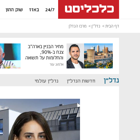
24/7
באזז
שוק ההון
דף הבית
נדל''ן
מרכז הנדלן
מחיר הבניין בארה"ב
צנח ב-90%,
והחלומות על תשואה
גבוהה התנפצו
אלמוג עזר
נדל"ן
חדשות הנדל"ן
נדל"ן עולמי