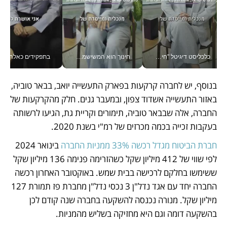
כלכליסט דיגיטל "חינוך הוא המשימה של החיים שלי"_v
חינוך הוא המשישמה של החיים שלי - V
בתפקידים כאלה אי אפשר לח
בנוסף, יש לחברה קרקעות בפארק התעשייה יואב, בבאר טוביה, 
באזור התעשייה אשדוד צפון, ובמעבר גנים. חלק מהקרקעות של 
החברה, אלה שבבאר טוביה, תימורים וקריית גת, הגיעו לרשותה 
בעקבות זכייה בכמה מכרזים של רמ"י בשנת 2020.
חברת הביטוח מגדל רכשה 33% ממניות החברה 
בינואר 2024 
לפי שווי של 412 מיליון שקל כשהזרימה פנימה 136 מיליון שקל 
ששימשו בחלקם לרכישה בבית שמש. באוקטובר האחרון רכשה 
החברה יחד עם אגד נדל"ן 3 נכסי נדל"ן מחברת פז תמורת 127 
מיליון שקל. מנורה נכנסה להשקעה בחברה שנה קודם לכן 
בהשקעה דומה וגם היא מחזיקה בשליש מהמניות.