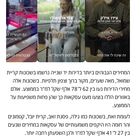
זה שינה לי את החיים: איך עידו איז'ק הופך את הסמארטפון לכלי צילום מקצועי_v
כלכליסט דיגיטל "חינוך הוא המשימה של החיים שלי"_v
טכנולוגיה זה לא רק בהייטק: גם תעשיי
המחירים הגבוהים ביותר בדירות יד שנייה נרשמו בשכונות קריית 
שמואל, מאה שערים, מקור ברוך וצפון תלפיות. בשכונות אלה 
מחירי הדירות נעו בין 62 ל־78 אלף שקל למ"ר בממוצע. אולם 
באזורים הללו בוצעו מעט עסקאות כך שהן פחות משפיעות על 
הממוצע. 
לעומת זאת, בשכונות כמו גילה, פסגת זאב, קרית יובל, קטמונים 
והר חומה היו היקפים משמעותיים של עסקאות במחירים שנעים 
בין 27 ל־41 אלף שקל למ"ר ולכן השפעתן רחבה יותר.