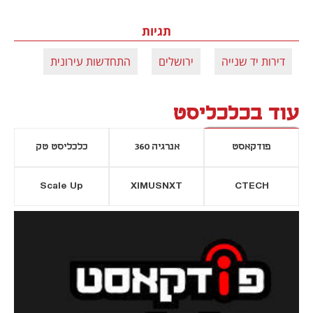
תגיות
דירות יד שנייה
ירושלים
התחדשות עירונית
עוד בכלכליסט
פודקאסט
אנרגיה 360
כלכליסט טק
Scale Up
XIMUSNXT
CTECH
יסייה חדשה
נפתח בכרטיסייה חדשה