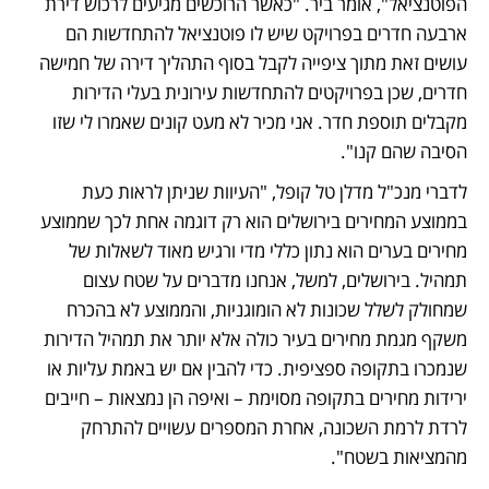
הפוטנציאל", אומר ביר. "כאשר הרוכשים מגיעים לרכוש דירת 
ארבעה חדרים בפרויקט שיש לו פוטנציאל להתחדשות הם 
עושים זאת מתוך ציפייה לקבל בסוף התהליך דירה של חמישה 
חדרים, שכן בפרויקטים להתחדשות עירונית בעלי הדירות 
מקבלים תוספת חדר. אני מכיר לא מעט קונים שאמרו לי שזו 
הסיבה שהם קנו".
לדברי מנכ"ל מדלן טל קופל, "העיוות שניתן לראות כעת 
בממוצע המחירים בירושלים הוא רק דוגמה אחת לכך שממוצע 
מחירים בערים הוא נתון כללי מדי ורגיש מאוד לשאלות של 
תמהיל. בירושלים, למשל, אנחנו מדברים על שטח עצום 
שמחולק לשלל שכונות לא הומוגניות, והממוצע לא בהכרח 
משקף מגמת מחירים בעיר כולה אלא יותר את תמהיל הדירות 
שנמכרו בתקופה ספציפית. כדי להבין אם יש באמת עליות או 
ירידות מחירים בתקופה מסוימת – ואיפה הן נמצאות – חייבים 
לרדת לרמת השכונה, אחרת המספרים עשויים להתרחק 
מהמציאות בשטח".