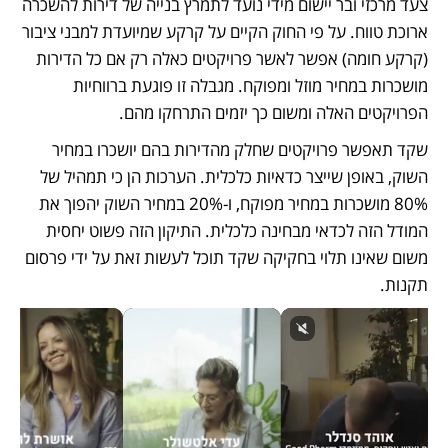
צעד מרכזי ובר יישום מידי נועד לתמרץ בנייה של דירות להשכרה 
ארוכת טווח. על פי החוק הקיים על קרקע שמיועדת למבני ציבור 
(קרקע חומה) אפשר לאשר פרויקטים כאלה רק אם כל הדירות 
מושכרות במחיר מוזל ומפוקח. מגבלה זו פוגעת ברווחיות 
הפרויקטים האלה ומשום כך יזמים התרחקו מהם. 
שקד תאפשר פרויקטים שחלק מהדירות בהם יושכרו במחיר 
השוק, באופן שייצר כדאיות כלכלית. הערכות הן כי תמהיל של 
80% מושכרות במחיר מפוקח, ו-20% במחיר השוק יהפוך את 
המודל הזה לכדאי מבחינה כלכלית. התיקון הזה פשוט יחסית 
משום שאינו תלוי בחקיקה שקד תוכל לעשות זאת על ידי פרסום 
תקנות.