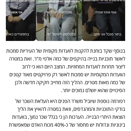
בתור מנכל אני מקבל מאות החלטות ביום, וה- Galaxy Z Fold8 Ultra עוזר לי לחתוך אותן מהר יותר_v
כלכליסט דיגיטל "חינוך הוא המשימה של החיים שלי"_v
בתפקידים כאלה אי אפשר לח
בנוסף שקד בוחנת להקנות לוועדות מקומית של העיריות סמכות 
לאשר תוכניות בנייה בהיקפים של כמה אלפי מ"ר. זאת במטרה 
ליצור תחרות לוועדות המחוזיות. המצב היום הוא כי לרוב 
הוועדות המקומיות יש סמכות לאשר רק פרויקטים מאוד קטנים 
של כמה מאות מטרים. ההליך הזה מחייב חקיקה חדשה ולכן 
הסיכויים שהוא יושלם נמוכים יותר.
רפורמה נוספת שיוביל משרד הפנים היא העלאת השכר של 
בודקי התוכניות והמהנדסים, וזאת במטרה להאיץ את הליך 
הוצאת היתרי הבנייה. הערכות הן כי בגלל שכר נמוך, בוועדות 
בינוניות וגדולות יש מחסור של כ-40% מכוח האדם שמאפשרת 