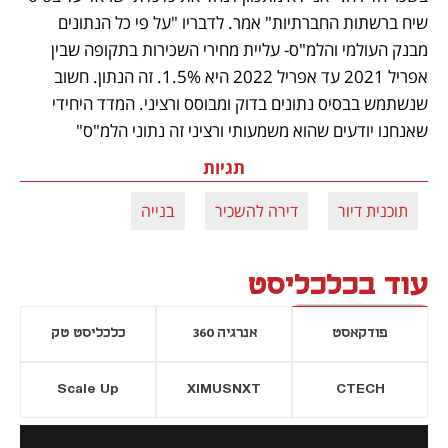
שיח ברשתות החברתיות" אמר. לדבריו "על פי כל הנתונים 
מבנק העולמי והלמ"ס- עליית מחירי השכירות בתקופה שבין 
אפריל 2021 עד אפריל 2022 היא 1.5%. זה הנתון. חשוב 
שנשתמש בבסיס נתונים בדוק ומבוסס ורציני. המדד היחידי 
שאנחנו יודעים שהוא משמעותי ורציני זה נתוני הלמ"ס"
תגיות
תוכנית דיור
דירה להשכיר
בנייה
עוד בכלכליסט
פודקאסט
אנרגיה 360
כלכליסט טק
Scale Up
XIMUSNXT
CTECH
יסייה חדשה
נפתח בכרטיסייה חדשה