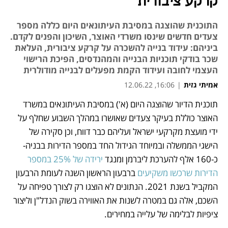
קרקע ציבורית
התוכנית שהוצגה במסיבת העיתונאים היום כללה מספר
צעדים חדשים שינסו משרדי האוצר, השיכון והפנים לקדם.
ביניהם: עידוד בנייה להשכרה על קרקע ציבורית, העלאת
שכר בודקי תוכניות הבנייה והמהנדסים, הפיכת הרישוי
העצמי לחובה ועידוד הקמת מפעלים לבנייה מודולרית
אמיתי גזית
|
16:06, 12.06.22
תוכנית הדיור שהוצגה היום (א') במסיבת העיתונאים במשרד 
נפתח בכרטיסייה חדשה
נפתח בכרטיסייה חדשה
נפתח בכרטיסייה חדשה
האוצר כוללת בעיקר צעדים שאושרו במהלך השבוע שחלף על 
ידי מועצת מקרקעי ישראל ועליהם כבר דווח, וכן סקירה של 
הישגי הממשלה ובמיוחד הגידול החד במספר הדירות בבניה- 
כ-160 אלף להערכת ליברמן ומנגד 
ירידה של 25% במספר 
הדירות שרכשו משקיעים
 ברבעון הראשון השנה לעומת הרבעון 
המקביל בשנת 2021. הנתונים לא הוצגו רק לצורך טפיחה על 
השכם, אלה גם במטרה לשנות את האווירה בשוק הנדל"ן וליצור 
ציפיות לבלימה של עלייה במחירים.