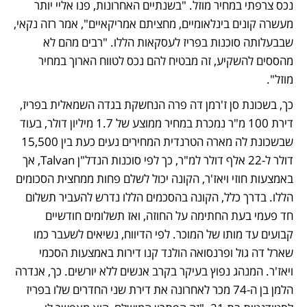
נכס צרפתי במחיר מוזל. "בשנתיים האחרונות, פנו אליי יותר 
מעשרה קונים בינלאומיים, מחציתם אמריקאיים", אמר רזה נקאי, 
שבבעלותה סוכנות בפריז לעסקאות הללו. "רבים מהם לא 
מהססים להשקיע, זה מבטיח להם נכס לטווח הארוך במחיר 
מוזל". 
כך, בשכונת סן ז'רמן דה פרה הנחשקת בגדה השמאלית בפריז, 
דירת 100 מ"ר נמכרת במחיר ממוצע של 1.7 מיליון דולר, בעוד 
שבשכונת לה מארה הטרנדית המחירים נעים כעת בין 15,500 
דולר ל-22 אלף דולר למ"ר, כך לפי סוכנות הנדל"ן Talvan, אך 
באמצעות חוזי ויאז'ר, הקונה יכול לשלם פחות ממחצית הסכומים 
הללו. בדרך כלל, הקונה בהסכמים הללו נדרש להעביר תשלום 
חד פעמי בעת החתימה על החוזה, ואז תשלומים חודשיים 
קבועים עד מותו של המוכר. לפי הדיווח, נשיאים לשעבר כמו 
שארל דה גול ופרנסואה הולנד קנו דירות באמצעות הסכמי 
ויאז'ר. המנהג נפוץ בעיקר בקרב אנשים ללא יורשים. כך, אנדרה 
הלמן בן ה-74 מכר לאחרונה את דירת שני החדרים שלו בפריז 