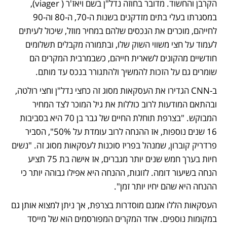
הקרבן והחשוד. מדובר בחוזה נדל"ן בשם ויאז'ר ( viager), 
במסגרתו בעלי בתים מזדקנים בשנות ה-70, ה-80 וה-90 
לחייהם, מוכרים את הנכסים שלהם במחיר מוזל, שיכול לעיתים 
לעמוד על חצי משווי השוק שלו, ובתמורה מקבלים תשלומים 
חודשיים מהקונים לשארית חייהם, כשבמרבית המקרים הם 
שומרים גם על הזכות להמשיך ולהתגורר בנכס עד מותם. 
ב-CNN הגדירו את העסקאות מסוג זה כחצי נדל"ן וחצי רולטה, 
ובהתאם המודעות לרוב כוללות את גיל המוכר לצד המחיר 
המבוקש. "בצרפת תוחלת החיים של גבר בן 70 היא בסביבות 
16 שנים נוספות, אז ההנחה לרוב עומדת על 50%", הסביר 
פרדריק קוברון, שמנהל בפריז סוכנות לעסקאות מסוג זה. "נשים 
חיות בערך חמש שנים יותר מגברים, אז אישה בת 75 תציע 
הנחה בשיעור דומה. לזוגות, ההנחה היא אפילו גבוהה יותר כי 
ההנחה היא שהם יחיו יותר זמן". 
העסקאות הללו אמנם מוסדרות בצרפת, אך ניתן למצוא אותן גם 
במקומות נוספים. אחד המקרים המפורסמים הוא של מייסד 