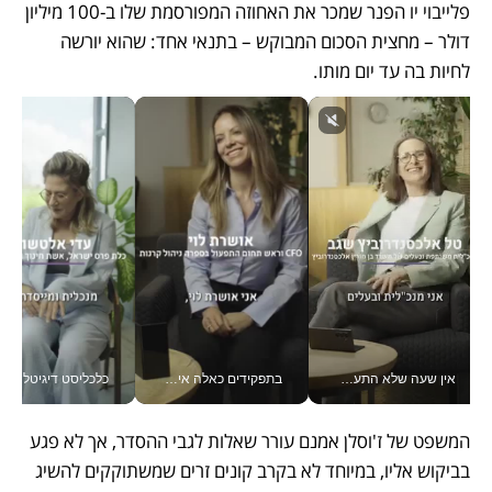
פלייבוי יו הפנר שמכר את האחוזה המפורסמת שלו ב-100 מיליון 
דולר – מחצית הסכום המבוקש – בתנאי אחד: שהוא יורשה 
לחיות בה עד יום מותו.
אין שעה שלא התעסקתי במשבר - טל אלכסנדרוביץ’ שגב מנהלת משברים תקשורתיים מכל מקום עם ה- Galaxy Z Fold8 Ultra שלה_v
בתפקידים כאלה אי אפשר לחכות: אושרת לוי מניעה השקעות ענק מהטלפון_v
כלכליסט דיגיטל
המשפט של ז'וסלן אמנם עורר שאלות לגבי ההסדר, אך לא פגע 
בביקוש אליו, במיוחד לא בקרב קונים זרים שמשתוקקים להשיג 