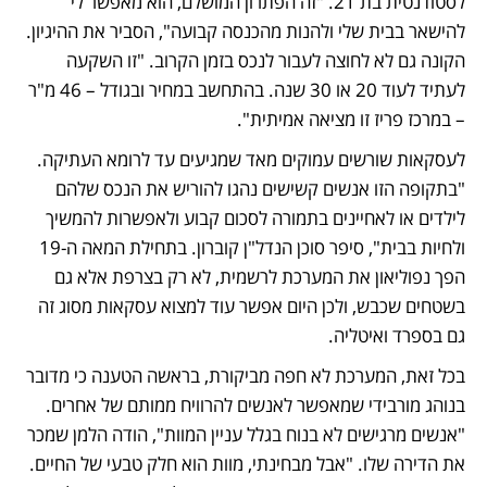
לסטודנטית בת 21. "זה הפתרון המושלם, הוא מאפשר לי 
להישאר בבית שלי ולהנות מהכנסה קבועה", הסביר את ההיגיון. 
הקונה גם לא לחוצה לעבור לנכס בזמן הקרוב. "זו השקעה 
לעתיד לעוד 20 או 30 שנה. בהתחשב במחיר ובגודל – 46 מ"ר 
– במרכז פריז זו מציאה אמיתית". 
לעסקאות שורשים עמוקים מאד שמגיעים עד לרומא העתיקה. 
"בתקופה הזו אנשים קשישים נהגו להוריש את הנכס שלהם 
לילדים או לאחיינים בתמורה לסכום קבוע ולאפשרות להמשיך 
ולחיות בבית", סיפר סוכן הנדל"ן קוברון. בתחילת המאה ה-19 
הפך נפוליאון את המערכת לרשמית, לא רק בצרפת אלא גם 
בשטחים שכבש, ולכן היום אפשר עוד למצוא עסקאות מסוג זה 
גם בספרד ואיטליה. 
בכל זאת, המערכת לא חפה מביקורת, בראשה הטענה כי מדובר 
בנוהג מורבידי שמאפשר לאנשים להרוויח ממותם של אחרים. 
"אנשים מרגישים לא בנוח בגלל עניין המוות", הודה הלמן שמכר 
את הדירה שלו. "אבל מבחינתי, מוות הוא חלק טבעי של החיים. 