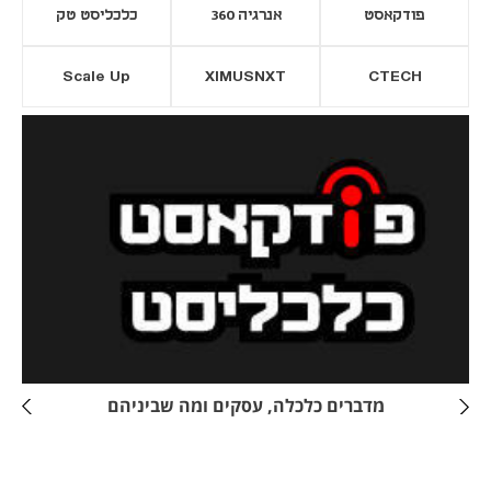
פודקאסט
אנרגיה 360
כלכליסט טק
Scale Up
XIMUSNXT
CTECH
יסייה חדשה
נפתח בכרטיסייה חדשה
מדברים כלכלה, עסקים ומה שביניהם