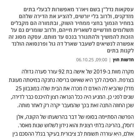
עסקאות נדל"ן בשם ויאז'ר מאפשרות לבעלי בתים
מזדקנים, ולרוב בלי יורשים, להציע את הדירה שלהם
במחיר הנמוך בחצי ממחיר השוק, ובתמורה הם מקבלים
תשלומים חודשיים לשארית חייהם, ולרוב שומרים גם על
הזכות להמשיך ולהתגורר בנכס עד מותם. עסקה מסוג זה
אפשרה לנשיאים לשעבר שארל דה גול ופרנסואה הולנד
לקנות בתים
חדשות חוץ
|
09:00, 06.10.25
מקרה מוות ב-2019 של אישה בת 92 עורר סערה גדולה 
בצרפת. הסיבה לכך היא שאיווט בריסה נחנקה במיטתה מעוגת 
מדלן שהביא לה האדם לו מכרה את הבית שלה במונבזון 25 
שנים לפני כן. המניע היה ככל הנראה רצון להיכנס כבר לדירה, 
שכן החוזה התנה זאת בכך שהמעבר יקרה רק לאחר מותה.  
הפרשה הסתיימה בסופו של דבר בהרשעתו של הקונה, אלן 
ז'וסלן, בהריגה בלתי רצונית והוא נידון לשלוש שנות מאסר. 
אולם, היא עוררה תשומת לב ציבורית בעיקר בגלל ההסכם בין 