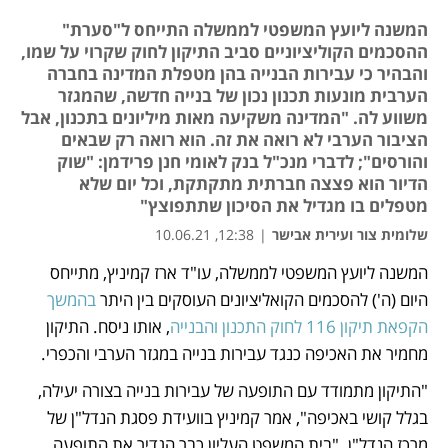
המשנה ליועץ המשפטי לממשלה התייחס ל"סערת"
ההסכמים הקוליציוניים סביב התיקון לחוק שקרוי על שמו,
והבהיר כי עבירות הבנייה בהן מטפלת המדינה בחברה
הערבית מונעות תכנון נכון של בנייה חדשה, שהמגזר
משווע לה. "המדינה משקיעה מאות מיליונים בתכנון, אבל
הציבור הערבי לא רואה את זה. הוא רואה רק שבאים
והורסים"; לדברי מנכ"ל בנק לאומי חנן פרידמן: "שוק
הדיור הוא פצצה חברתית מתקתקת, וכל יום שלא
מטפלים בו מגדיל את הסיכון שתתפוצץ"
שלומית צור ועירית אבישר
|
12:38, 10.06.21
המשנה ליועץ המשפטי לממשלה, עו"ד ארז קמיניץ, מתייחס 
נפתח בכרטיסייה חדשה
נפתח בכרטיסייה חדשה
נפתח בכרטיסייה חדשה
נפתח בכרטיסייה חדשה
היום (ה') להסכמים הקואליציונים העוסקים בין היתר 
בהמשך 
הקפאת תיקון 116 לחוק התכנון והבנייה
, אותו ניסח. התיקון 
מחמיר את האכיפה כנגד עבירות בנייה במגזר הערבי והכפרי.
"התיקון מתמודד עם התופעה של עבירות בנייה בצורה יעילה, 
בגלל קושי באכיפה", אמר קמיניץ בוועידת פסגת הנדל"ן של 
מרכז הנדל"ן. "בית המשפט העליון כבר הגדיר את התופעה 