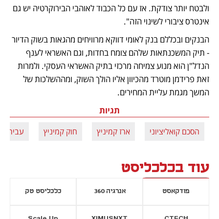
ולבטח יותר צודקת. אז עם כל הכבוד לאוהבי הבירוקרטיה יש גם 
אינטרס ציבורי לשינוי הזה". 
הבנקים ובכללם בנק לאומי דווקא מרוויחים מהגאות בשוק הדיור 
- תיק המשכנתאות שלהם צומח בחדות, וגם האשראי לענף 
הנדל"ן הוא מנוע צמיחה מרכזי בתיק האשראי העסקי. ולמרות 
זאת פרידמן מוטרד מהכיוון אליו הולך השוק, ומההשלכות של 
המשך מגמת עליית המחירים.
תגיות
הסכם קואליציוני
ארז קמיניץ
חוק קמיניץ
עבירות ב
עוד בכלכליסט
פודקאסט
אנרגיה 360
כלכליסט טק
Scale Up
XIMUSNXT
CTECH