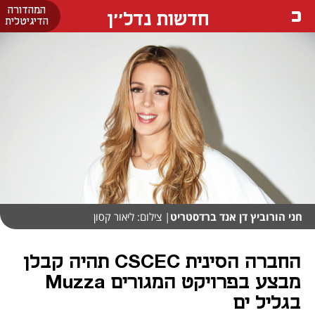
המהדורה
חדשות נדל''ן
הדיגיטלית
חני הורוביץ דן אנד ברדסטריט
| צילום: ליאור קסון
החברה הסינית CSCEC תהיה קבלן
מבצע בפרויקט המגורים Muzza
בגליל ים