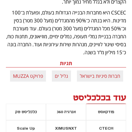
הקצרים ולא בגלל מחיר נמוך יותר. 
CSCEC היא מחברות הבנייה הגדולות בעולם, ופועלת ב־100 
מדינות. היא בנתה כ־90% מהמגדלים (מעל 300 מטר) בסין 
וכ־50% מכל המגדלים (מעל 300 מטר) בעולם. עוד מעורבת 
החברה בבניית נמלי תעופה, נמלים ימיים, מוזיאונים, תחנות כוח, 
בסיסי שיגור לוויינים, מנהרות שירות עירוניות ועוד. החברה בונה 
כ־15 מיליון מ”ר בשנה.
תגיות
חברות סיניות בישראל
גליל ים
פרויקט MUZZA
ח
עוד בכלכליסט
פודקאסט
אנרגיה 360
כלכליסט טק
Scale Up
XIMUSNXT
CTECH