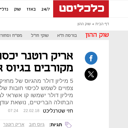
24/7
באזז
שוק
נדל"ן
דף הבית
שוק ההון
שוק ההון
בורסת ת"א
שוקי חו"ל
מט"ח וסחורו
אריק רוטנר יכסה
מקורבים בגיוס 
5 מיליון דולר מהגיוס של מחז
מיליון דולר ישמשו קו אשראי 
הבתולה הבריטיים, נושאת עודף התחייבוי
חזי שטרנליכט
07:24
22.02.18
גיוס חוב
אריק רוטנר
תגיות: