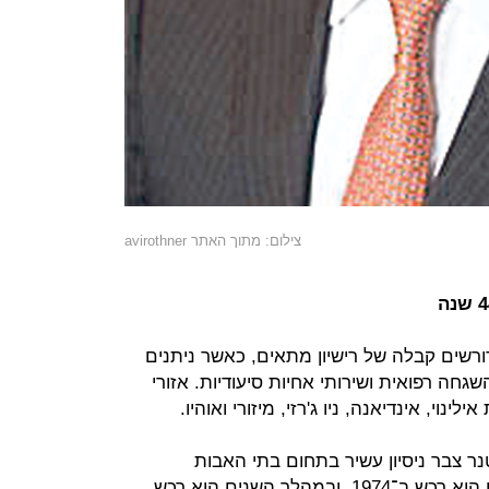
צילום: מתוך האתר avirothner
רשים קבלה של רישיון מתאים, כאשר ניתנים
גחה רפואית ושירותי אחיות סיעודיות. אזורי
וי, אינדיאנה, ניו ג'רזי, מיזורי ואוהיו.
נר צבר ניסיון עשיר בתחום בתי האבות
בארה"ב. את בית האבות הראשון שלו הוא רכש ב־1974, ובמהלך השנים הוא רכש,