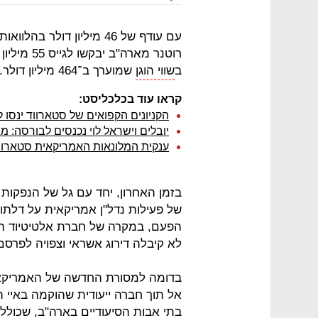
עם עודף של 46 מיליון דו
רוטנר מארה
ב
שווי הוגן
שמוערך ב־464 מיליון דולר.
קראו עוד בכלכליסט:
הקניונים הקפואים של סטארווד ינסו לגייס 200 מיליון דו
יובלים וישראל לוי נכנסים לבורסה: מגייסים 80 מיליון
ענקית המלונאות האמריקאית סטארוו
בזמן האחרון, יחד עם גל של הנפקות
של פעילות נדל"ן אמריקאית על דלתו
הפעם, במקרה של חברת אלטיטיוד השק
לא קיבלה דירוג אשראי וצפויה לפרסם
בדומה למסורת החדשה של האמריקאיו
בתי אבות הסיעודיים בארה"ב, שכוללים 5,307 מיטות. לפי טיו