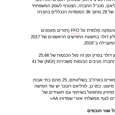
רפואיים. וויליאם, מנכ"ל החברה, הצטרף לעסק המשפחתי
ב־2005 והיה מעורב ברכישה והשכרה של 29 מתוך 36 המוסדות הנכללים בחברה
ההנפקה מלמדת על
FFO
(תזרים מזומנים
מפעילות שוטפת) בהיקף של 18.9 מיליון דולר בתשעת החודשים הראשונים של 2017
החברה רשמה הכנסות של 31.3 מיליון דולר בפרק זמן זה מול הכנסות של 25.66
מיליון דולר בתקופה המקבילה. נכסי החברה מניבים הכנסות משכירות (NOI) של 41
למשפחת רוטנר יש עוד 28 מוסדות רפואיים בארה"ב בשליטתם, 25 מהם בתי אבות.
ת מיעוט. כמו כן, לוויליאם רוטנר יש עוד חמישה
 מחזיק ומתפעל בשיתוף עם תאגידים של
 שווי הנכסים