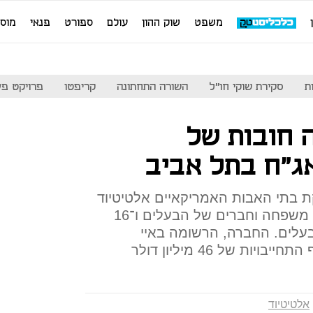
משפט
שוק ההון
עולם
ספורט
פנאי
מוס
ת
סקירת שוקי חו"ל
השורה התחתונה
קריפטו
פרויקט פע
 חובות של
אג"ח בתל אביב
יקת בתי האבות האמריקאיים אלטיטיוד
צפויים לשמש לכיסוי חובות של משפחה וחברים של הבעלים ו־16
לבעלים. החברה, הרשומה באיי
ות של 46 מיליון דולר
אלטיטיוד