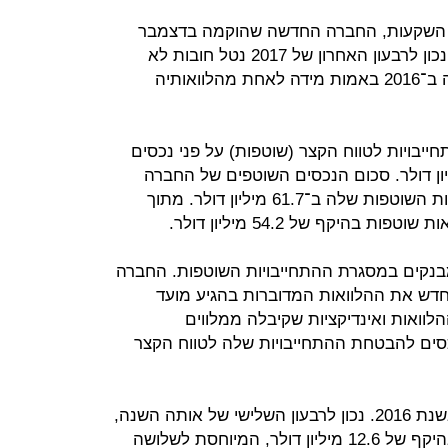
ד השקעות, החברה החדשה שהוקמה בדצמבר
האחרון ושלתוכה מוזגה הפעילות, יש נכון לרבעון האחרון של 2017 נטל חובות לא
מבוטל לטווח הקצר — והיא לא עמדה ב־2016 באמות מידה לאחת מהלוואותיה
ייבויות לטווח הקצר (שוטפות) על פני נכסים
— והעודף נאמד ב־46.3 מיליון דולר. סכום הנכסים השוטפים של החברה
נאמד ב־15.4 מיליון דולר, וההתחייבויות השוטפות שלה ב־61.7 מיליון דולר. מתוך
בהיקף של 54.2 מיליון דולר.
מבנקים במסגרת ההתחייבויות השוטפות. החברה
חדש את ההלוואות המדוברות בהגיע מועד
לוואות ואינדיקציות שקיבלה ממלווים
נכסים להבטחת ההתחייבויות שלה לטווח הקצר
החברה מציינת גם אירוע שהתרחש בשנת 2016. נכון לרבעון השלישי של אותה השנה,
אחת ההלוואות ארוכות הטווח שלה בהיקף של 12.6 מיליון דולר, המיוחסת לשלושה