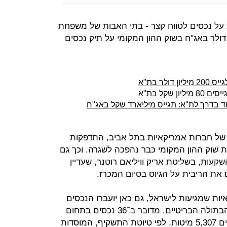
לר בהלוואות על נכסים לטווח קצר - בתי האבות של משפחת
"ב יבקשו לגייס 55 מיליון דולר באג"ח בשוק ההון המקומי על תיק נכסים
לר בת"א
 שקל בת"א
ד בדרך לת"א: תגייס מיליארד שקל באג"ח
 של חברות אמריקאיות בתל אביב, התדפקות
ת שוק ההון המקומי כבר נהפכה לשגרה. וכך גם
עות, בשליטת אריק וויליאם רוטנר, שעדיין
 את הריבית על הגיוס בסיום המכרז.
ת שמגיעות לישראל, גם כאן יועברו הנכסים
אל תוך חברה ייעודית שהוקמה באיי הבתולה הבריטיים. מדובר ב־36 נכסים בתחום
טת ה
תשקיף
, המוסדות