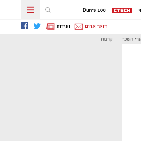
ף
Dun's 100
דואר אדום
ועידות
רי השכר
קרנות