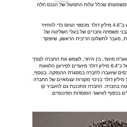
ים כולם במתווה Triple Net, שמשמעותו שכלל עלות התפעול של הנכס חלה
לפי טיוטת התשקיף, החברה תשתמש ב־4.6 מיליון דולר מכספי הגיוס כדי להחזיר
מבני משפחה וחברים של בעלי השליטה של
, מעבר לתשלום הריבית הראשון, שיופקד
ג"ח מיועד, בין היתר, לשמש את החברה לצורך
מימון פעילות החברה. מתוכו, סכום של כ־6.4 מיליון דולר מיועדים לפירעון הלוואות
סים שיועברו לחברה במסגרת ההנפקה. בנוסף,
תשתמש החברה בסכום שבין 5 ל־5.3 מיליון דולר בניכוי מקורות עצמאיים של החברה
ליטה בחברה. החברה מתכננת גם להעביר קו