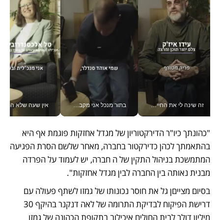
זה שינה לי את החיים: איך עידו איז'ק הופך את הסמארטפון לכלי צילום מקצועי_v
בתור מנכל אני מקבל מאות החלטות ביום, וה- Galaxy Z Fold8 Ultra עוזר לי לחתוך אותן מהר יותר_v
אין שעה שלא התעסקתי במשבר - טל אלכסנדרוביץ’ שגב מנהלת משברים
"כהונתך כיו"ר הדירקטוריון של מגדל אחזקות פוגמת אף היא 
בהתאמתך לכהן כדירקטור בחברה, מאחר שלשם הסרת הפגיעה 
המתמשכת בניהול התקין של ה חברה, יש לעמוד על הפרדה 
מבנית נאותה בין החברה לבין מגדל אחזקות". 
בסיום מצייםן גל את חוסר נכונותו של גמזו לשתף פעולה עם 
דרישת הפיקוח לבדיקת התרומה של לאה דנקנר בהיקף 30 
מיליון דולר לבית החולים איכילוב בתקופת הכהונה של גמזו 