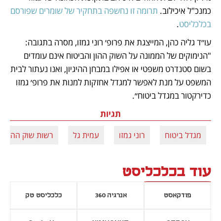
כמנכ"ל איכילוב. 
תרומה זו נחשפה בתחקיר של שומרים שפורסם 
בכלכליסט
. 
עו״ד גליה כהן, המייצגת את פרופ׳ רוני גמזו, מסרה בתגובה: 
"הנימוקים של הממונה על השוק ההון והביטוח אינם עומדים 
בשום סטנדרט משפטי או אפילו במבחן ההיגיון, ואנו נעתור לבית 
המשפט על מנת לאפשר למגדל אחזקות למנות את פרופ׳ גמזו 
כדירקטור במגדל ביטוח״.
תגיות
מגדל ביטוח
רוני גמזו
עמית גל
רשות שוק ההון
עוד בכלכליסט
פודקאסט
אנרגיה 360
כלכליסט טק