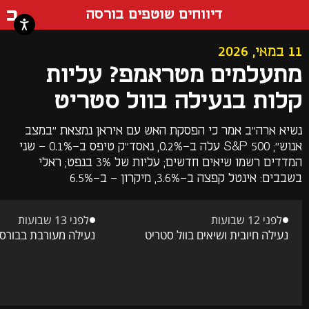
דף ה
דיווחים שוטפים בורסה
11 במאי, 2026
מתעלמים מטראמפ? עליות
קלות בנעילה בוול סטריט
נשיא ארה"ב אמר כי הפסקת האש עם איראן נמצאת "במצב
אנוש"; S&P 500 עלה ב-0.2%, נאסד"ק טיפס ב-0.1% - שני
המדדים רשמו שיאים חדשים; עליות של 3% בנפט; ראלי
בשבבים: אינטל קפצה ב-3.6%, מיקרון - ב-6.5%
לפני 12 שבועות
לפני 13 שבועות
נעילה חיובית ושיאים בוול סטריט
נעילה מעורבת בבורסו