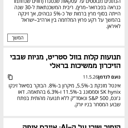
הנתונים מבוססים על עסקאות שנסגרו (חוזים שנחתמו 
כנראה בפברואר–מרץ). ריבית המשכנתאות ל-30 שנה 
הייתה בסוף מרץ ברמות של כ-5% גבוהים, אך זינקה 
בהמשך על רקע פרוץ המלחמה בין ארה״ב–ישראל 
לאיראן.
המשך
תנועות קלות בוול סטריט, מניות שבבי 
הזיכרון ממשיכות בראלי
נועם לנדמן
11.5.26
אינטל מזנקת ב-5.5%, מיקרון ב-8%. הבוקר בסיאול זינקו 
SK hynix וסמסונג ב-11.5% ו-6.3% בהתאמה. דאו 
ג'ונס, S&P 500 ונאסד"ק ללא תנועה מהותית בפתח 
שבוע המסחר בניו יורק.
הימור שורי על ה-AI: אייבס צופה 