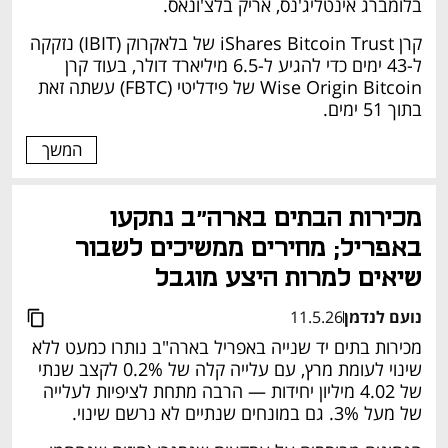
בלומברג אינטליג'נס, אריק בלצ'ונאס.
קרן iShares Bitcoin Trust של בלאקרוק (IBIT) נזקקה 
ל-43 ימים כדי להגיע ל-6.5 מיליארד דולר, בעוד קרן 
Wise Origin Bitcoin של פידליטי (FBTC) עשתה זאת 
בתוך 51 ימים.
המשך
מכירות הבתים בארה״ב נתקעו 
באפריל; מחירים ממשיכים לשבור 
שיאים למרות היצע מוגבל
נועם לנדמן
11.5.26
מכירות בתים יד שנייה באפריל בארה"ב נותרו כמעט ללא 
שינוי לעומת מרץ, עם עלייה קלה של 0.2% לקצב שנתי 
של 4.02 מיליון יחידות — הרבה מתחת לציפיות לעלייה 
של מעל 3%. גם במונחים שנתיים לא נרשם שינוי.