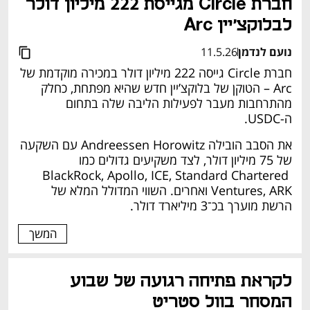
חברת Circle מגייסת 222 מיליון דולר 
לבלוקצ’יין Arc
נועם לנדמן
11.5.26
חברת Circle גייסה 222 מיליון דולר במכירה מוקדמת של 
Arc – הטוקן של בלוקצ’יין חדש שהיא מפתחת, כחלק 
מהתרחבות מעבר לפעילות הליבה שלה בתחום 
ה‑USDC.
את הסבב הובילה Andreessen Horowitz עם השקעה 
של 75 מיליון דולר, לצד משקיעים גדולים כמו 
BlackRock, Apollo, ICE, Standard Chartered 
Ventures, ARK ואחרים. השווי המדולל המלא של 
הרשת מוערך בכ־3 מיליארד דולר.
המשך
לקראת פתיחה רגועה של שבוע 
המסחר בוול סטריט 