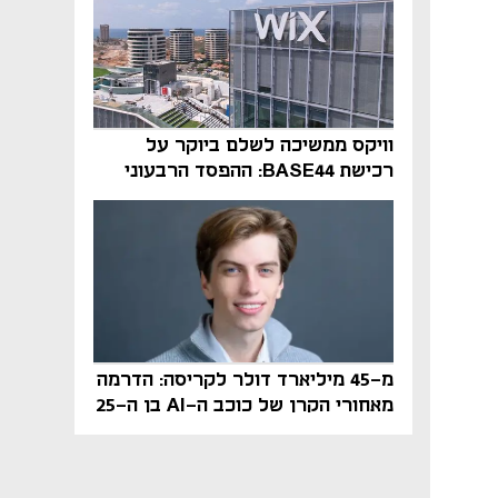
וויקס ממשיכה לשלם ביוקר על
רכישת BASE44: ההפסד הרבעוני
זינק ל-76 מיליון דולר
מ-45 מיליארד דולר לקריסה: הדרמה
מאחורי הקרן של כוכב ה-AI בן ה-25