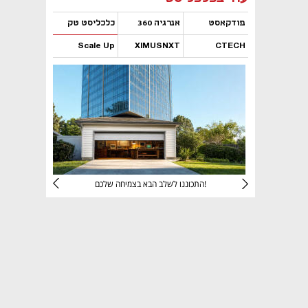
פודקאסט
אנרגיה 360
כלכליסט טק
Scale Up
XIMUSNXT
CTECH
נפתח בכרטיסייה חדשה
נפתח בכרטיסייה חדשה
נפתח בכרטיסייה חדשה
נפתח בכרטיסייה חדשה
יניהם
התכוננו לשלב הבא בצמיחה שלכם!