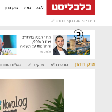
24/7
באזז
שוק ההון
דף הבית
שוק ההון
בורסת ת"א
מחיר הבניין בארה"ב
צנח ב-90%,
כלכליסט
דיגיטל
והחלומות על תשואה
גבוהה התנפצו
אלמוג עזר
שוק ההון
בורסת ת"א
שווקי חו"ל
מט"ח וסחורות