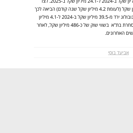
בהכנסות צנח הרווח התפעולי מ-62.4 מיליון שקל ב-2024 ל-24.1 מיליון שקל ב-2025. לצד 
זאת, עלייה בהוצאות המימון ל-18.5 מיליון שקל (לעומת 4.2 מיליון שקל שנה קודם) הביאה לכך 
שהרווח הנקי המיוחס לבעלי המניות של נובולוג ירד מ-39.5 מיליון שקל ב-2024 ל-4.1 מיליון 
שקל בלבד ב-2025. נכון להיום החברה נסחרת בת"א  בשווי שוק של כ-486 מיליון שקל, לאחר 
אביעד בוסי