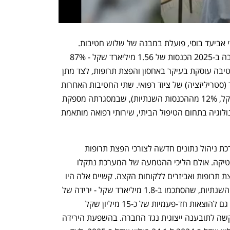
נובולוג, שמנוהלת החל מיולי 2023 על ידי אביעד בוסי, פועלת במבנה של שלוש חטיבות. 
חטיבת הלוגיסטיקה, המרכזית שבהן, הניבה ב-2025 הכנסות של 1.56 מיליארד שקל - 87% 
מההכנסות השנתיות של כל הקבוצה. החטיבה עוסקת בעיקר באחסון והפצת תרופות, לצד מתן 
שירותי לוגיסטיקה לניסויים קליניים ועיקור (סטריליזציה) של ציוד רפואי. שתי החטיבות האחרות 
הן חטיבת שירותי הבריאות (218 מיליון שקל, 12% מההכנסות השנתיות), שבמסגרתה מספקת 
נובולוג שירותי רפואה ותמיכה מבוססי טכנולוגיה בתחום הטיפול הביתי, שירותי רפואה מותאמת 
החברה השיקה בתחילת ינואר 2025 מערכת ניהול נתונים חדשה לצורכי הפצת תרופות 
ואביזרים רפואיים במסגרת חטיבת הלוגיסטיקה. אולם הליכי ההטמעה של המערכת נתקלו 
בקשיים, שהובילו לעיכובים ולבעיות בהפצת תרופות ואביזרים ללקוחות הקצה. קשיים אלה היו 
הגורם המרכזי לירידה של 11% בהכנסות השנתיות, שהסתכמו ב-1.8 מיליארד שקל - ירידה של 
216 מיליון שקל לעומת 2024. הם הובילו גם להוצאות חד-פעמיות של כ-15 מיליון שקל 
ולהפרשה של 6.2 מיליון שקל בעקבות בקשה לתובענה ייצוגית נגד החברה. בהשפעת הירידה 