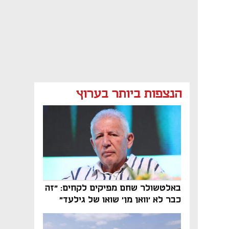
הנצפות ביותר בערוץ
באלטשולר שחם מפיקים לקחים: "זה
כבר לא 'וואן מן' שואו של גילעד"