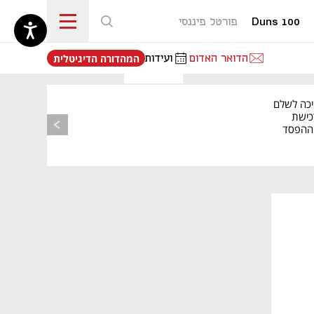
Duns 100
פורטל פיננסי
נפתח בכרטיסייה חדשה
הדואר האדום
ועידות
המהדורה הדיגיטלית
יכה לשלם
כישת
BASE: ההפסד
הרבעוני זינק ל-76