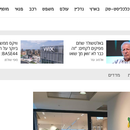
כלכליסט-טק
בארץ
נדל"ן
עולם
משפט
רכב
פנאי
מוסף
באלטשולר שחם
וויקס ממש
מפיקים לקחים: "זה
ביוקר על ר
כבר לא 'וואן מן' שואו
44
של גילעד"
אלמוג עזר
סופי שולמן
מיליון דולר
מדדים