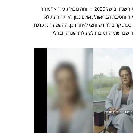
לקראת סוף חודש מרץ, עם פרסום הדוחות השנתיים של 2025, דיווחה נובולוג כי היא "מזהה 
האטה מסוימת בפעילות חטיבת הלוגיסטיקה וחטיבת הבריאות", אולם נכון לאותה העת לא 
הייתה לכך השפעה מהותית על פעילותה. כעת, קרוב לחודש וחצי לאחר מכן, ההשפעה מוערכת 
כאמור בכ-5 מיליון שקל. עם סיום המלחמה שבו שתי החטיבות לפעילות שגרה, ובחלק 