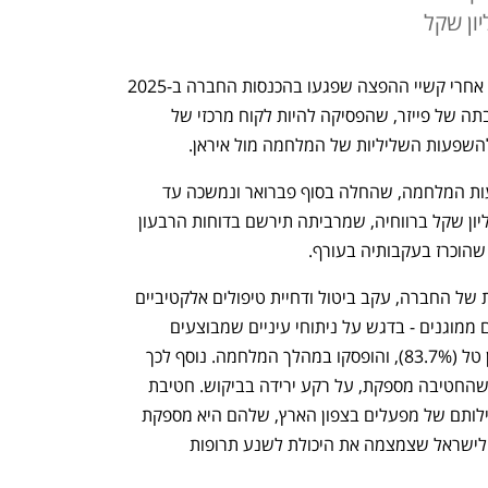
נובולוג מפרסמת הודעה מאכזבת נוספת - אחרי קשיי ההפצה שפגעו בהכנסות החברה ב-2025 
(שגררו נפילה ברווח התפעולי) ואחרי עזיבתה של פייזר, שהפסיקה להיות לקוח מרכזי של 
להשפעות השליליות של המלחמה מול איראן.
ספקית שירותי הבריאות מעריכה כי השפעות המלחמה, שהחלה בסוף פברואר ונמשכה עד 
אפריל, עלולות להביא לפגיעה של כ-5 מיליון שקל ברווחיה, שמרביתה תירשם בדוחות הרבעון 
שהוכרז בעקבותיה בעורף.
עיקר ההשפעה נרשמה בחטיבת הבריאות של החברה, עקב ביטול ודחיית טיפולים אלקטיביים 
רבים שמבוצעים בשגרה במתקנים שאינם ממוגנים - בדגש על ניתוחי עיניים שמבוצעים 
במרכז הרפואי שמחזיקה החברה הבת עין טל (83.7%), והופסקו במהלך המלחמה. נוסף לכך 
נרשמה ירידה בפעילות שירותי המעבדה שהחטיבה מספקת, על רקע ירידה בביקוש. חטיבת 
הלוגיסטיקה נפגעה במקביל מצמצום פעילותם של מפעלים בצפון הארץ, שלהם היא מספקת 
שירותי סטריליזציה, וכן מהפסקת הטיסות לישראל שצמצמה את היכולת לשנע תרופות 