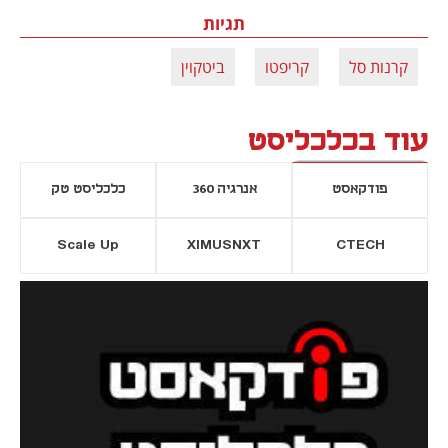
תגיות
קרנות סל
קריפטו
ביטקוין
עוד בכלכליסט
פודקאסט
אנרגיה 360
כלכליסט טק
Scale Up
XIMUSNXT
CTECH
יסייה חדשה
נפתח בכרטיסייה חדשה