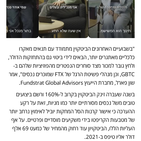
חינוך הוא המשישמה של החיים שלי - V
אין שעה שלא התעסקתי במשבר - טל אלכסנדרוביץ’ שגב מנהלת משברים תקשורתיים מכל מקום עם ה- Galaxy Z Fold8 Ultra שלה_v
בתור מנכל אני מקבל מאות הח
"בשבועיים האחרונים הביטקוין מתמודד עם תנאים מאקרו 
כלכליים מאתגרים יותר, הבאים לידי ביטוי גם בהתחזקות הדולר, 
ולחץ גובר למכור מצד סוחרים הנפטרים מהפוזיציות שלהם ב-
GBTC, וכן מנהלי פשיטת הרגל של FTX שמוכרים נכסים", אמר 
שון פארל, מחברת הייעוץ Fundstrat Global Advisors. 
בשנה שעברה זינק הביטקוין בקרוב ל-160% ורשם ביצועים 
טובים משל נכסים מסורתיים יותר כמו מניות, זאת על רקע 
ההערכה כי אישור קרנות הסל המחקות יוביל לאימוץ נרחב יותר 
של מטבעות הקריפטו בידי משקיעים מוסדיים ופרטיים. על אף 
העליות הללו, הביטקויון עוד רחוק מהמחיר של כמעט 69 אלף 
דולר אליו טיפס ב-2021. 