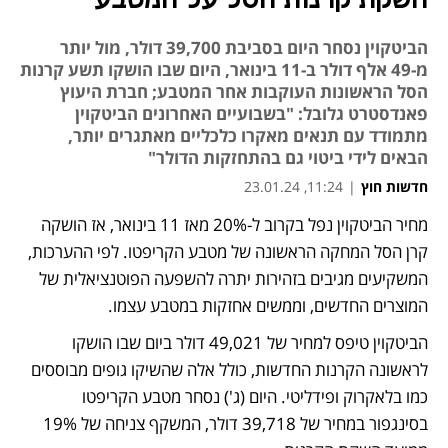
השקת קרנות הסל על המטבע
הביטקוין נסחר היום בסביבת 39,700 דולר, מול יותר
מ-49 אלף דולר ב-11 בינואר, היום שבו הושקו תשע קרנות
הסל הראשונות העוקבות אחר המטבע; חברת היעוץ
פאנדסטרט גלובל: "בשבועיים האחרונים הביטקוין
מתמודד עם תנאים מאקרו כלכליים מאתגרים יותר,
הבאים לידי ביטוי גם בהתחזקות הדולר"
חדשות חוץ
|
11:24, 23.01.24
מחיר הביטקוין נפל בקרוב ל-20% מאז 11 בינואר, אז הושקה 
קרן הסל המחקה הראשונה של מטבע הקריפטו. לפי ההערכות, 
המשקיעים מגיבים בזהירות יתרה להשפעה הפוטנציאלית של 
המוצרים החדשים, וממשים אחזקות במטבע עצמו.  
הביטקוין טיפס למחיר של 49,021 דולר ביום שבו הושקו 
לראשונה הקרנות החדשות, כולל אלה שהשיקו גופים מבוססים 
כמו בלאקרוק ופידליטי. היום (ג') נסחר מטבע הקריפטו 
בסינגפור במחיר של 39,718 דולר, המשקף צניחה של 19% 