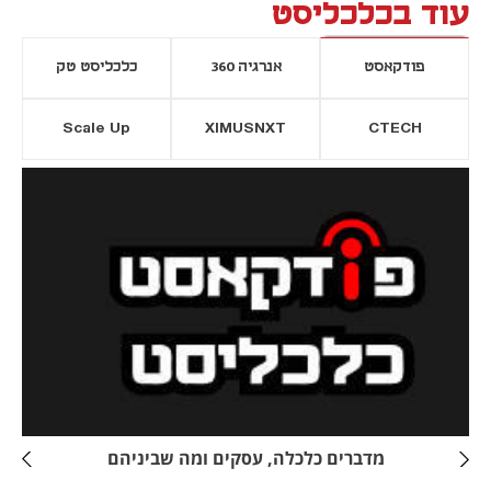
עוד בכלכליסט
פודקאסט
אנרגיה 360
כלכליסט טק
Scale Up
XIMUSNXT
CTECH
יסייה חדשה
נפתח בכרטיסייה חדשה
מדברים כלכלה, עסקים ומה שביניהם