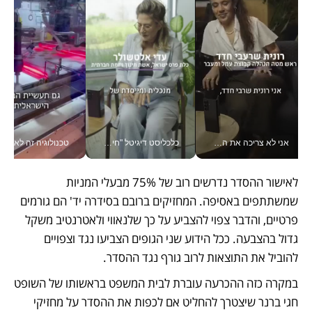
אני לא צריכה את המשרד: רונית שרעבי-חדד מנהלת ארגון של 30000 עובדים מכל מקום_v
כלכליסט דיגיטל "חינוך הוא המשימה של החיים שלי"_v
טכנולוגיה זה לא רק בהייטק: גם תעשיי
לאישור ההסדר נדרשים רוב של 75% מבעלי המניות 
שמשתתפים באסיפה. המחזיקים ברובם בסידרה יד' הם גורמים 
פרטיים, והדבר צפוי להצביע על כך שלנאווי ולאטרנטיב משקל 
גדול בהצבעה. ככל הידוע שני הגופים הצביעו נגד וצפויים 
להוביל את התוצאות לרוב גורף נגד ההסדר.
במקרה כזה ההכרעה עוברת לבית המשפט בראשותו של השופט 
חגי ברנר שיצטרך להחליט אם לכפות את ההסדר על מחזיקי 