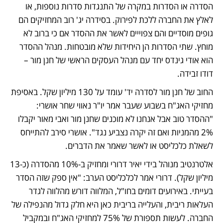
הסדרה או הסדרות במקרה של התנגדות סדרות נוספות, או 
לאלץ את החברה ללכת לפירוק. בסידרה יג' רוב המחזיקים הם 
גופים מוסדיים והם צפוייים לאשר את ההסדר אם כי ברוב לא 
מוחץ. שתי הסדרות הן היחידות שלא מובטחות. מנהל ההסדר 
הוא אודי גינדס יחד עם מנהל העסקים הראשי של חנן מור – 
דודו זבידה.
החוב של חנן מור לסדרה יד' עומד על 130 מיליון שקל. באסיפת 
מחזיקי האג"ח בשבוע שעבר אמר יו"ר נאווי שחר אושרי: 
"ההסדר טוב אבל אנחנו לא מוכנים שחנן מור ואבי מאור יקבלו 
2% מהמניות ואם זה יקרה נצביע נגד". אושרי סירב להתייחס 
לשאלת כלכליסט או לאשר שאמר את הדברים.
אלטרנטיב מנוהל בידי יאיר דרורי ומחזיק ב-10% מהסדרה (כ-13 
מיליון שקל). דרורי אמר לכלכליסט הערב: "אין ספק שזה הסדר 
בעייתי. באירועים דומים בחו"ל, המלווה דורש מהלווה לגדר 
העלאות ריבית, והעלייה בריבית כאן היא חלק גדול מהנפילה של 
החברה. לעשות תספורת של 75% למחזיקי האג"ח ובמקביל 