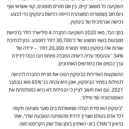
השקיעה כל משאב קיים, בין אם תזרים מזומנים, קווי אשראי ואף 
גיוס חוב (שמטרתו המוצהרת הייתה רכישת ביטקוין) כדי לבצע 
רכישה אגרסיבית של ביטקוין. 
בסך הכל, מאז 2020 השקיעה החברה 4 מיליארד דולר ברכישת 
מטבעות בשווי ממוצע של כ־30,700 דולר למטבע. נכון לכתיבת 
שורות אלו ביטקוין נסחר תמורת 20,300 דולר  – ירידה של 
34% ־ וההפסד עליה דיווחה החברה מיוחס רובו ככולו לירידת 
ערך נכסים אלו בחודשים האחרונים. 
ההשקעות האדירות בביטקוין הפכו את מניית החברה לרגישה 
לנפילות במחיר הביטקוין, ואכן היא צנחה בכ־65% מאז נובמבר 
2021. עם זאת חשוב לציין כי הנפילות לא נראו כמטלטלות את 
האסטרטגיה של סיילור.
"ביטקוין הוא סירת הצלה שמושלכת בים סוער ומציעה תקווה 
לכל אדם בעולם שצריך לרדת מהספינה הטובעת שלו", אמר 
בראיון ל־CNN ביוני האחרון בזמן שכל שוק הקריפטו חווה 