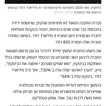
ביטקוין. מאז 2020 השקיעה מיקרוסטרטג'י 4 מיליארד דולר בביצוע 
רכישות של המטבע
(
צילום: רויטרס
)
חברת התוכנה המאוד לא תחרותית שהקים, שרושמת ירידה 
בהכנסות כבר שבע שנים ברציפות, הפכה בעקבות פעולותיו 
לחברה שנסחרת היום תמורת 3 מיליארד דולר. בשיאה נסחרה 
המנייה שלה תמורת 800 דולר. 
את גישתו החיובית המשיך סיילור להדהד גם עם פרסום תוצאות 
החברה לרבעון השני שהצביעו על ההפסד העמוק שרשמה בגלל 
האחזקות בביטקוין. "מאז שמיקרוסטרטג'י אימצה את הביטקוין", 
צייץ, "הערך הארגוני שלה עלה ב־730%, יותר מ־5 מיליארד 
דולר. ביטקוין עלה ב־94%". 
בהמשך התייחס לעליות המתונות של חברות טכנולוגיה 
שמייצרות רווחים מהמוצרים שהן מפתחות אך מנייתן עלתה 
פחות משלו לרבות גוגל, אפל, אמזון ונטפליקס.