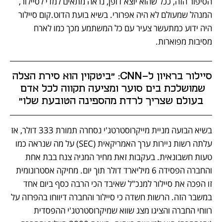
הסיפור הזה, ככל שהוא יוצא דופן, נראה מתאים למדי לסיילור, 
המנהל שמעולם לא היה אפרורי. בשיא בועת הדוט.קום סיילור 
היה ידוע כמתעשר צעיר עם כל המשתמע מכך כמו לארח 
מסיבות מפוארות. 
סיילור בראיון ל-CNN: "ביטקוין הוא סירת הצלה 
שמושלכת בים סוער ומציעה תקווה לכל אדם 
בעולם שצריך לרדת מהספינה הטובעת שלו"
בשיא הבועה מניית מייקרוסטרטג'י נסחרה תמורת 333 דולר, אז 
עלתה רשות ניירות ערך האמריקאית (SEC) על מה שנראה כמו 
טעות חשבונאית. בעקבות זאת מחיר המניה צנח בבת אחת 
והחברה הפסידה 6 מיליארד דולר תוך יום. מחיקה אסטרונומית 
זו הפכה את סיילור למנכ"ל שאיבד הכי הרבה כסף ביום אחד 
במשבר הזה. הרשות חשדה כי סיילור והחברה דיווחו בהפרזה על 
רווחי החברה והציגו מצג שווא שמיקרוסטרטג'י ההפסדית 