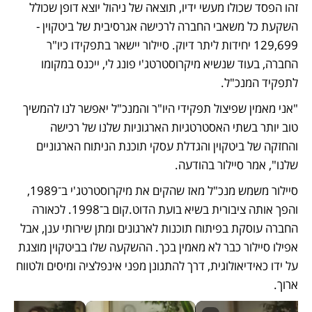
זהו הפסד שכולו מעשי ידיו, תוצאה של ניהול יוצא דופן שכולל 
השקעת כל משאבי החברה לרכישה אגרסיבית של ביטקוין - 
129,699 יחידות ליתר דיוק. סיילור יישאר בתפקידו כיו"ר 
החברה, בעוד שנשיא מיקרוסטרטג'י פונג לי, ייכנס במקומו 
לתפקיד המנכ"ל. 
"אני מאמין שפיצול תפקידי היו"ר והמנכ"ל יאפשר לנו להמשיך 
טוב יותר בשתי האסטרטגיות הארגוניות שלנו של רכישה 
והחזקה של ביטקוין והגדלת עסקי תוכנת הניתוח הארגוניים 
שלנו", אמר סיילור בהודעה.
סיילור משמש מנכ"ל מאז שהקים את מיקרוסטרטג'י ב־1989, 
והפך אותה ציבורית בשיא בועת הדוט.קום ב־1998. לכאורה 
החברה עוסקת בפיתוח תוכנות לארגונים ומתן שירותי ענן, אבל 
אפילו סיילור כבר לא מאמין בכך. ההשקעה שלו בביטקוין מוצגת 
על ידו כאידיאולוגית, דרך להתגונן מפני אינפלציה ומיסים ולטווח 
ארוך. 