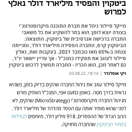
ביטקוין והפסיד מיליארד דולר נאלץ
לפרוש
מייקל סיילור ניהל את חברת התוכנה מיקרוסטרטג'י
בצורה יוצא דופן: הוא בחר להשקיע את כל משאבי
החברה ברכישה אגרסיבית של ביטקוין. התוצאה:
הביטקוין קרס, החברה הפסידה מיליארד דולר, ומנייתה
צנחה ב-65% מאז נובמבר 2021. בעקבות זאת, נאלץ
סיילור לעזוב את תפקידו כמנכ"ל - אך עדיין יישאר יו"ר.
גם לאחר מכן, הוא הכריז - החברה תמשיך לרכוש ביטקוין
ויקי אוסלנדר
|
18:14, 03.08.22
מייקל סיילור עוזב את ניהול החברה שהקים בדיוק בזמן, כשהיא 
נפתח בכרטיסייה חדשה
נראית בדרך מטה. באופן כמעט אפי, המנכ"ל הוותיק פורש 
מניהול החברה מיקרוסטרטג'י (MicroStrategy) שהקים, לא 
לפני שהוא מותיר אותה עם הפסד מהדהד של מיליארד דולר. 
הרוב הגדול של ההפסדים, 918 מיליון דולר, מיוחסים 
לנפילות 
במחיר הביטקוין
 שהחברה מחזיקה. 