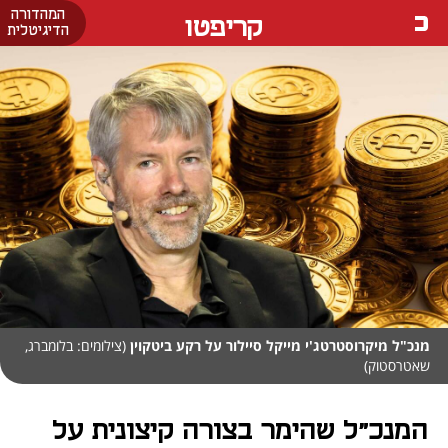
המהדורה
קריפטו
הדיגיטלית
מנכ"ל מיקרוסטרטג'י מייקל סיילור על רקע ביטקוין
(צילומים: בלומברג,
שאטרסטוק)
המנכ"ל שהימר בצורה קיצונית על