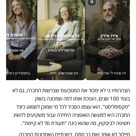
זה שינה לי את החיים: איך עידו איז'ק הופך את הסמארטפון לכלי צילום מקצועי_v
אין שעה שלא התעסקתי במשבר - טל אלכסנדרוביץ’ שגב מנהלת משברים תקשורתיים מכל מקום עם ה- Galaxy Z Fold8 Ultra שלה_v
בתפקידים כאלה אי אפשר לח
הצהרותיו כי לא ימכור את המטבעות שברשות החברה, גם לא 
בעוד 100 שנים, הופכת אותו למה שמכונה בשוק 
"מקסימליסט". הוא עצמו הסביר לכל מי שמוכן לשמוע כיצד 
החברה היא למעשה האופציה היחידה עבור משקיעים להשיג 
חשיפה לביטקוין, מה שהוא כינה "תעודת סל לא קיימת".  
סיילור לא אומר זאת כך סתם. בשנתיים האחרונות החברה 