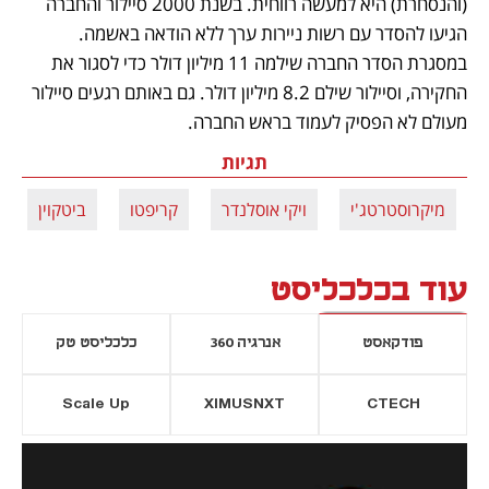
(והנסחרת) היא למעשה רווחית. בשנת 2000 סיילור והחברה 
הגיעו להסדר עם רשות ניירות ערך ללא הודאה באשמה. 
במסגרת הסדר החברה שילמה 11 מיליון דולר כדי לסגור את 
החקירה, וסיילור שילם 8.2 מיליון דולר. גם באותם רגעים סיילור 
מעולם לא הפסיק לעמוד בראש החברה.
תגיות
מיקרוסטרטג'י
ויקי אוסלנדר
קריפטו
ביטקוין
עוד בכלכליסט
פודקאסט
אנרגיה 360
כלכליסט טק
Scale Up
XIMUSNXT
CTECH
יסייה חדשה
נפתח בכרטיסייה חדשה