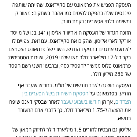
העסקה תפגיש את פרמאונט עם סקיידאנס, שהייתה שותפה 
פיננסית שלה בהפקת להיטים כמו אהבה בשחקים: מאווריק 
ומשימה בלתי אפשרית: נקמת מוות.
הזוכה הגדול של העסקה הוא דיוויד אליסון (41), בנו של מייסד 
אורקל לארי אליסון, שהקים את סקיידאנס. עם זאת, צפויים לו 
לא מעט אתגרים בתפקיד החדש. השווי של פרמאונט הצטמצם 
בקרוב ל-17 מיליארד דולר מאז שלהי 2019, ושירות הסטרימינג 
פרמאונט פלוס ממשיך להפסיד כסף, וברבעון השני רשם הפסד 
של 286 מיליון דולר. 
העסקה הושגה לאחר חודשים של מו"מ. בחודש שעבר אף 
הודיעו בפרמאונט על 
הפסקת השיחות בשל הפערים בין 
הצדדים
, אך הן 
חודשו בשבוע שעבר
 לאחר שבסקיידאנס שיפרו 
את ההצעה ל-1.75 מיליארד דולר, כך לדברי אדם המעורה 
בנושא.
אליסון גם הבטיח להזרים 1.5 מיליארד דולר לחיזוק המאזן של 