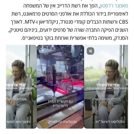
סאמנר רדסטון
, הפך את רשת הדרייב אין של המשפחה 
לאימפריית בידור הכוללת את אולפני הסרטים פרמאונט, רשת 
CBS ורשתות הכבלים קומדי סנטרל, ניקלודיאון ו-MTV. לאורך 
השנים הפיקה החברה שורה של סרטים ידועים, ביניהם טיטניק, 
הסנדק, משימה בלתי אפשרית וארוחת בוקר בטיפאני'ס. 
כלכליסט דיגיטל "חינוך הוא המשימה של החיים שלי"_v
טכנולוגיה זה לא רק בהייטק: גם תעשיית המזון הישראלית מאמצת כלי AI, אוטומציה וניתוח דאטה בזמן אמת
חינוך הוא המש