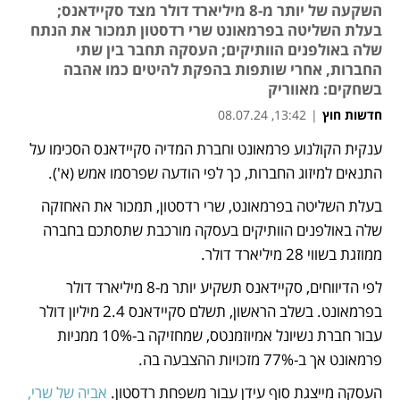
השקעה של יותר מ-8 מיליארד דולר מצד סקיידאנס;
בעלת השליטה בפרמאונט שרי רדסטון תמכור את הנתח
שלה באולפנים הוותיקים; העסקה תחבר בין שתי
החברות, אחרי שותפות בהפקת להיטים כמו אהבה
בשחקים: מאווריק
חדשות חוץ
|
13:42, 08.07.24
ענקית הקולנוע פרמאונט וחברת המדיה סקיידאנס הסכימו על 
נפתח בכרטיסייה חדשה
נפתח בכרטיסייה חדשה
נפתח בכרטיסייה חדשה
התנאים למיזוג החברות, כך לפי הודעה שפרסמו אמש (א'). 
בעלת השליטה בפרמאונט, שרי רדסטון, תמכור את האחזקה 
שלה באולפנים הוותיקים בעסקה מורכבת שתסתכם בחברה 
ממוזגת בשווי 28 מיליארד דולר. 
לפי הדיווחים, סקיידאנס תשקיע יותר מ-8 מיליארד דולר 
בפרמאונט. בשלב הראשון, תשלם סקיידאנס 2.4 מיליון דולר 
עבור חברת נשיונל אמיוזמנטס, שמחזיקה ב-10% ממניות 
פרמאונט אך ב-77% מזכויות ההצבעה בה.
העסקה מייצגת סוף עידן עבור משפחת רדסטון. 
אביה של שרי, 