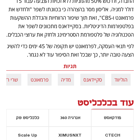
החברה, ולרכוש 50% מהמניות ללא זכויות הצבעה עבור 15 
דולר למניה. אליסון מסר בהצהרה כי בכוונתו לשפר "ולחדש את 
פרמאונט ו-CBS", זאת תוך שיפור הרווחיות והגדלת ההשקעות 
בפלטפורמות הדיגיטליות. בסקיידאנס מתכוונים לשפר את 
הטכנולוגיה של פלטפורמת הסטרימינג ולחזק את ערוצי הכבלים.
לפי תנאי העסקה, לפרמאונט יש תקופה של 45 ימים כדי להשיג 
הצעה טובה יותר, כך שבכל זאת הסיפור עוד לא נגמר.  
תגיות
הוליווד
סקיידאנס
מדיה
פרמאונט
שרי רדסטו
עוד בכלכליסט
פודקאסט
אנרגיה 360
כלכליסט טק
Scale Up
XIMUSNXT
CTECH