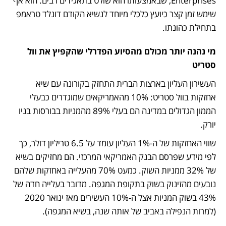
Enterprises, שבאמצעותו הוא שולט בתאגידים רבים. הוא אף 
שימש זמן קצר כיועץ כלכלי מיוחד לנשיא הקודם דונלד טראמפ 
בתחילת כהונתו.
מי נהנה יותר מכולם מהסיוע הפדרלי שהקפיץ את וול 
סטריט
העשירון העליון בארצות הברית התחזק בקורונה עם שיא 
אחזקות בוול סטריט: 10% מהאמריקאים שמוגדרים כבעלי 
הממון הגדולים במדינה הם בעלי 89% מהמניות בבורסות בניו 
יורק. 
שווי האחזקות של ה-1% העליון עומד על 6.5 טריליון דולר, כך 
לפי מידע שפרסם הבנק האמריקאי המרכזי. הם מחזיקים בשיא 
של 32% ממניות השוק. כמעט 70% מהעלייה באחזקות שלהם 
נובעים מהזינוק בשוק בתקופת המגפה. מדובר בעלייה חדה של 
43% בשוק המניות אצל ה-10% העשירים מאז ינואר 2020 
(למרות הנפילה באביב של אותה שנה, בשיא המגפה).