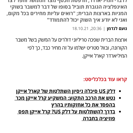
לדברי המיליארדר, הדפסת הכסף מצד הממשל והפד לצד
האינפלציה הגוברת תוביל בסופו של דבר למשבר בשוקי
המניות בארצות הברית; "רואים עליות מחירים בכל מקום,
ואני לא יודע איך השוק יכול להתמודד"
נועם לנדמן
|
20:36, 18.10.21
ארצות הברית שפכה טריליוני דולרים על המשק בשל משבר 
נפתח בכרטיסייה חדשה
נפתח בכרטיסייה חדשה
נפתח בכרטיסייה חדשה
הקורונה, ובוול סטריט ישלמו על זה מחיר כבד, כך לפי 
המיליארדר קארל אייקן. 
קראו עוד בכלכליסט:
דלק US סיכלה ניסיון השתלטות של קארל אייקן
נטש את הרכב התקוע: המשקיע קרל אייקן מכר 
בהפסד את כל אחזקותיו בהרץ
בדרך להשתלטות על דלק US? קרל אייקן תפס 
פוזיציה בחברה 