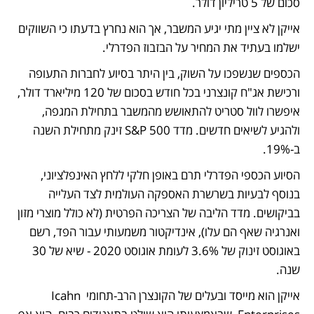
סכום של 5 טריליון דולר.
אייקן לא ציין מתי יגיע המשבר, אך הוא נחרץ בדעתו כי השווקים 
ישלמו בעתיד את המחיר על הבזבוז הפדרלי. 
הכספים שנשפכו על השוק, בין היתר בסיוע לחברות התעופה 
ורכישת אג"ח קונצרני בכל חודש בסכום של 120 מיליארד דולר, 
איפשרו לוול סטריט להתאושש מהמשבר בתחילת המגפה, 
ולהגיע לשיאים חדשים. מדד S&P 500 זינק מתחילת השנה 
ב-19%.
הסיוע הכספי הפדרלי תרם באופן חלקי ללחץ האינפלציוני, 
בנוסף לבעיות בשרשרת האספקה העולמית לצד העלייה 
בביקושים. מדד הליבה של הצריכה הפרטית (לא כולל מוצרי מזון 
ואנרגיה שאף הם עלו), אינדיקטור משמעותי עבור הפד, רשם 
באוגוסט זינוק של 3.6% לעומת אוגוסט 2020 - שיא של 30 
שנה.
אייקן הוא מייסד ובעלים של הקונצרן הרב-תחומי Icahn 