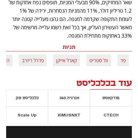
שאר המחזיקים, 90% מבעלי המניות, תופסים נפח אחזקות של 
1.2 טריליון דולר, 11% מהמניות הנסחרות, ירידה של 1% 
לעומת התקופה שקדמה למגפה. הם נהנו מעלייה קטנה יותר 
מאשר העשירון העליון, אך בכל זאת רשמו עלייה מרשימה של 
33% באחזקות מתחילת המגפה.
תגיות
פד
וול סטריט
קארל אייקן
פדרל ריזרב
הדפס
עוד בכלכליסט
פודקאסט
אנרגיה 360
כלכליסט טק
Scale Up
XIMUSNXT
CTECH
יסייה חדשה
נפתח בכרטיסייה חדשה