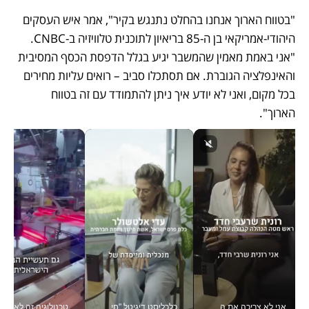
"בטווח הארוך אנחנו בהחלט נתנגש בקיר", אמר איש העסקים 
היהודי-אמריקאי בן ה-85 בריאיון לתוכנית טלוויזיה ב-CNBC. 
"אני באמת מאמין שהמשבר יגיע בגלל הדפסת הכסף המסיבית 
והאינפלציה הגוברת. אם תסתכלו סביב – רואים עליות מחירים 
בכל מקום, ואני לא יודע איך ניתן להתמודד עם זה בטווח 
הארוך".
אני לא צריכה את המשרד: רונית שרעבי-חדד מנהלת ארגון של 30000 עובדים מכל מקום_v
כלכליסט דיגיטל "חינוך הוא המשימה של החיים שלי"_v
טכנולוגיה זה לא רק בהייטק: גם תעשיי