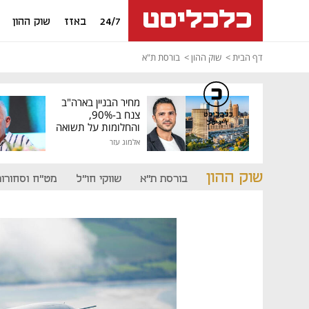
24/7
באזז
שוק ההון
דף הבית
שוק ההון
בורסת ת"א
מחיר הבניין בארה"ב
צנח ב-90%,
כלכליסט
דיגיטל
והחלומות על תשואה
גבוהה התנפצו
אלמוג עזר
שוק ההון
בורסת ת"א
שווקי חו"ל
מט"ח וסחורות