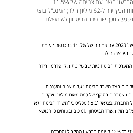
יצרנית מערכות הנשק סיכמה את הרבעון השני עם צמיחה של 11.5%
בהכנסות ל-1.5 מיליארד דולר, הרווח הנקי ירד ל-62 מיליון דולר; המנכ"ל בוצי
 נפגעה מכך שמשרד הביטחון לא משלם
אלביט מערכות חותמת את הרבעון השני של 2023 עם צמיחה של 11.5% בהכנסות לעומת 
עם זאת, בשורה התחתונה רשמה יצרנית המערכות הביטחוניות שבשליטת מיקי פדרמן ירידה 
הרווחיות ברבעון הושפעה מעיכובים בתשלומים מצד משרד הביטחון על מוצרים ומערכות 
שסיפקה לו וליחידות הצבא. מדובר בסכומים מצטברים בהיקף של כמה מאות מיליוני שקלים 
ובשיחה עם "כלכליסט" אמר הנשיא ומנכ"ל החברה, בצלאל (בוצי) מכליס כי "משרד הביטחון לא 
משלם לנו וזה פגע לנו ברבעון. אנחנו פועלים מול משרד הביטחון וסמוכים ובטוחים כי הנושא 
הרווח התפעולי של אלביט ירד ברבעון השני בכ-12% לעומת הרבעון המקביל והסתכם 