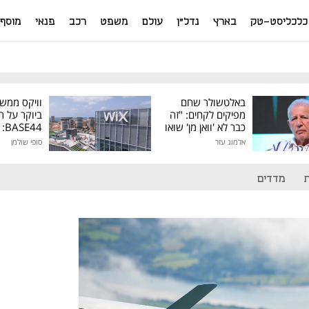
כלכליסט-טק
בארץ
נדל"ן
עולם
משפט
רכב
פנאי
מוסף
באלטשולר שחם
וויקס ממש
מפיקים לקחים: "זה
ביוקר על ר
כבר לא 'וואן מן' שואו
44
של גילעד"
אלמוג עזר
סופי שולמן
מיליון דולר
מדדים