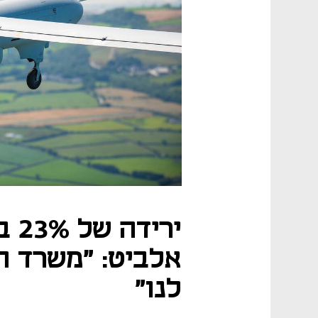
ירי
אלביט: "משרד ה
לנו"