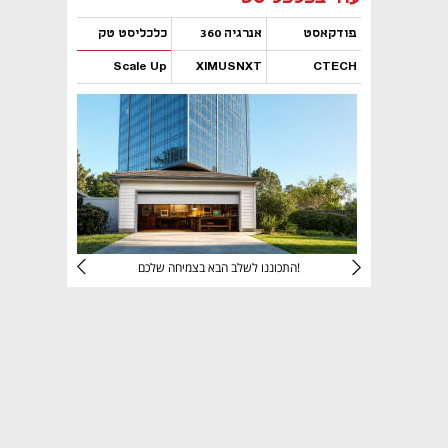
פודקאסט
אנרגיה 360
כלכליסט טק
Scale Up
XIMUSNXT
CTECH
נפתח בכרטיסייה חדשה
נפתח בכרטיסייה חדשה
נפתח בכרטיסייה חדשה
נפתח בכרטיסייה חדשה
יניהם
התכוננו לשלב הבא בצמיחה שלכם!