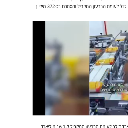
בכ-101.5 מיליון דולר. הרווח הגולמי שלה גדל לעומת הרבעון המקביל והסתכם בכ-372 מיליון 
צבר ההזמנות של החברה צמח ב-2 מיליארד דולר לעומת הרבעון המקביל ל-16.1 מיליארד 