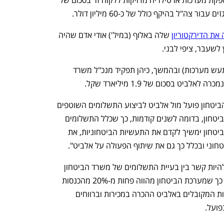
400 מיליון דולר. בנוסף היא דיווחה על אספקת מערכות ארטילריה מדויקות ללקוח זר בסכום של 
את הדירקטוריון
 שלה באלוף (במיל') אודי אדם שהיה 
שעבר, ציפי לבני. 
אדם היה בעבר יו"ר התעשייה הצבאית (תעש מערכות) ובהמשך, כיהן תפקיד מנכ"ל משרד 
ט בסכום של 1.9 מיליארד שקל.
ממשרד הביטחון נמסר בתגובה: "משרד הביטחון פועל מול אלביט לביצוע התשלומים השוטפים 
בהתאם לקצב קבלת המקורות התקציב הביטחון, בדומה לשנים קודמות, כך שכלל התשלומים 
הנדרשים יבוצעו במהלך השנה. משרד הביטחון ימשיך לקדם את התעשיות הביטחוניות, את 
חוני ובכלל כך גם את שיתוף הפעולה על אלביט".
גורמים ביטחוניים אמרו היום כי לא אמור להיות קשר בין בעיית התשלומים של משרד הביטחון 
לאלביט לתוצאותיה ברבעון האחרון, בשל כך שמערכת הביטחון מהווה פחות מ-20% מהכנסות 
החברה. הם הוסיפו כי לפי כללי החשבונאות המקובלים באלביט ההכרה במכירות וברווחים 
ועל. 