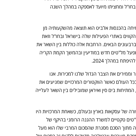
דולר. רוב הצבר מיועד לאספקה ללקוחות בחו"ל ומחציתו מיועד לאספקה במהלך השנה 
בשיחה עם "כלכליסט" אמר מכליס כי הצמיחה בהכנסות אלביט הוא תוצאה מהשקעותיה מן 
העבר על הרחבת תשתיות הייצור ושיפור הקווים באתרי הפעילות שלה בישראל ובחו"ל וזאת 
באופן שיתמוך במהלכיו לשיפור הרווחיות ברבעונים הבאים. הרחבות אלה כוללות בין השאר את 
קווי היצור של החברה ביקנעם, בהקמת מפעל מל"טים חדש במודיעין ובהמשך הקמת הקריה 
ח במהלך 2024. 
"מבחינה תפעולית, אנחנו ערוכים טוב יותר וממירים את הצבר הגדול שלנו למכירות. אנו 
מביטים קדימה ונהנים מפוטנציאל גידול בכל העולם כאשר הווקטורים המרכזיים שמניעים את 
השוק הם המלחמה בין רוסיה לאוקראינה, המתיחות בים סין ואיראן שמובילים בין השאר לעלייה 
במהלך הרבעון השני דיווחה אלביט על שורה של עסקאות בארץ ובעולם, כשאחת המרכזיות היו 
מסביב לאספקת מערכות ראשונות של מל"טים טקטיים למשרד ההגנה הרומני בהיקף של 
כ-180 מיליון דולר. מדובר בהזמנה ראשונה מתוך הסכם מסגרת שהסכום המרבי שלו הוא מעל 