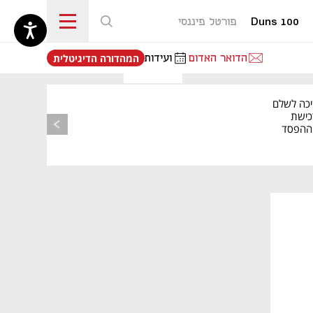
Duns 100
פורטל פיננסי
נפתח בכרטיסייה חדשה
הדואר האדום
ועידות
המהדורה הדיגיטלית
יכה לשלם
כישת
BASE: ההפסד
הרבעוני זינק ל-76