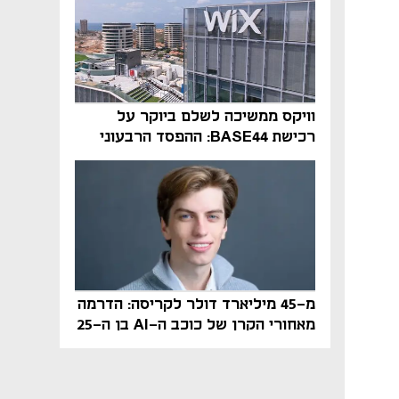
וויקס ממשיכה לשלם ביוקר על
רכישת BASE44: ההפסד הרבעוני
זינק ל-76 מיליון דולר
מ-45 מיליארד דולר לקריסה: הדרמה
מאחורי הקרן של כוכב ה-AI בן ה-25