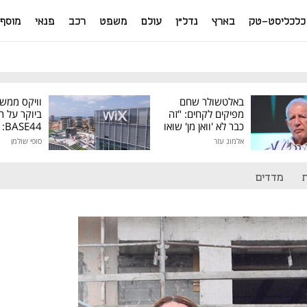
כלכליסט-טק
בארץ
נדל"ן
עולם
משפט
רכב
פנאי
מוסף
באלטשולר שחם
וויקס ממש
מפיקים לקחים: "זה
ביוקר על ר
כבר לא 'וואן מן' שואו
44
של גילעד"
אלמוג עזר
סופי שולמן
מיליון דולר
מדדים