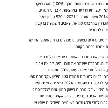
שקל. סביר כי השווי לא השתנה באופן משמעותי מאז. נכס מהותי נוסף (100%) הוא פרויקט 
אביב ברמת השרון שכולל פרויקט מגורים של 281 יחידות דיור באמצעות 4 בנייני מגורים 
להשכרה לטווח הארוך. הפרויקט נרכש ב־2014 ושוויו הוערך ב־2021 ב־520 מיליון שקל. 
פרויקט שלישי מהותי (51%) הוא פרויקט הנדל"ן בהרברט סמואל, שאביב משמשת בו קבלן 
בנוסף החברה תחל בקרוב לשווק שני פרויקטים גדולים נוספים, 8 מגדלים ברמת אפעל החדשה 
בשנים 2021 ו־2022 פעלו הרלב ואביב להנפיק את החברה באחוזת בית. אולם לנוכח אי 
הסכמות בנוגע למחיר החברה למול המוסדיים, החברה שינתה את תוכניותיה. קבוצת אביב 
מכרה במאי 2022 לחברת הנדל"ן מליסרון, שבשליטת ליאורה עופר, 50% מממניות 
החברה־הבת אביב ייזום להתחדשות עירונית ובנייה למגורים תמורת 600 מיליון שקל מהם 450 
מיליון שקל הוזרמו לחברה ו־150 מיליון שקל לבעלים. בספטמבר 2024 השלימה מליסרוןאת 
רכישת  מלא מניות החברה בתמורה ל־625 מיליון שקל. גורמים בשוק ההון אמרו לכלכליסט כי 
"הנפקת הקבוצה היתה קרובה מאוד אך משפחת אביב העדיפה, בצדק 'אקזיט' מהיר יותר 
בדמות מכירה של חלק מהחברה לפי שווי גבוה למדי וללא תלות בשינויים השליליים שהיו אז 