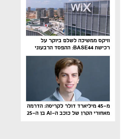
וויקס ממשיכה לשלם ביוקר על
רכישת BASE44: ההפסד הרבעוני
זינק ל-76 מיליון דולר
מ-45 מיליארד דולר לקריסה: הדרמה
מאחורי הקרן של כוכב ה-AI בן ה-25