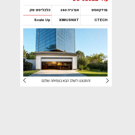
פודקאסט
אנרגיה 360
כלכליסט טק
Scale Up
XIMUSNXT
CTECH
נפתח בכרטיסייה חדשה
נפתח בכרטיסייה חדשה
נפתח בכרטיסייה חדשה
נפתח בכרטיסייה חדשה
יניהם
התכוננו לשלב הבא בצמיחה שלכם!