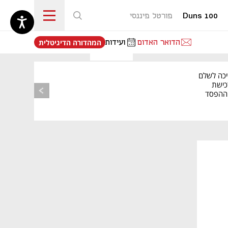
Duns 100
פורטל פיננסי
נפתח בכרטיסייה חדשה
הדואר האדום
ועידות
המהדורה הדיגיטלית
יכה לשלם
כישת
BASE: ההפסד
הרבעוני זינק ל-76