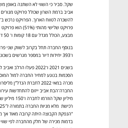
מבצע, הכולל מגדל עם 18 קומות ו־ 50 דירות למגורים. 
ו־393 יחידות דיור במספר מגרשים בשכונת צמרת בפתח תקווה.