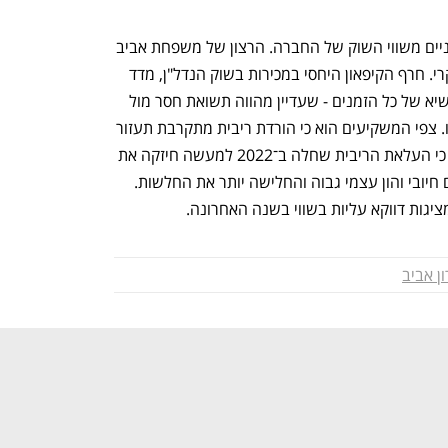
המכירה נעשתה לפי שווי של כמעט פי שניים משווי השוק של החברה. הרצון של משפחת אביב 
לנסות מחדש להנפיק את החברה אינו מקרי. חרף הקיפאון היחסי במכירות בשוק הנדל"ן, מדד 
ת"א בנייה עלה ב־12 החודשים 45.5% לשיא של כל הזמנים - שעדיין מהווה תשואת חסר מול 
מדד ת"א־125 שניזק ב־67.7% בתקופה זו. צפי המשקיעים הוא כי הורדת ריבית מתקרבת תעזור 
לענף להתאושש. מעבר לכך ההנחה היא כי העלאת הריבית שחלה ב־2022 למעשה חיזקה את 
חברות הבנייה החזקות עם תזרים מזומנים חיובי והון עצמי גבוה והחלישה יותר את החלשות. 
יגות דווקא עליות בשווי בשנה האחרונה.
ון אביב