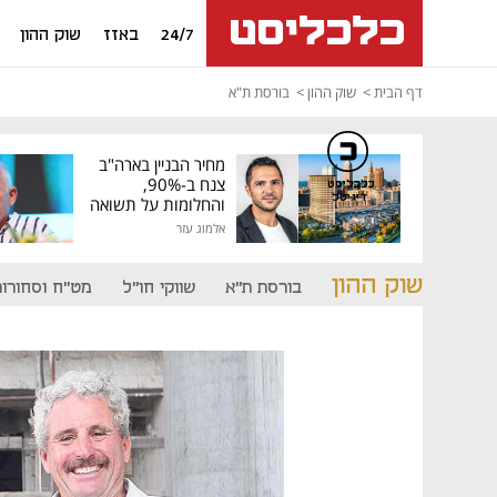
24/7
באזז
שוק ההון
דף הבית
שוק ההון
בורסת ת"א
מחיר הבניין בארה"ב
צנח ב-90%,
כלכליסט
דיגיטל
והחלומות על תשואה
גבוהה התנפצו
אלמוג עזר
שוק ההון
בורסת ת"א
שווקי חו"ל
מט"ח וסחורות