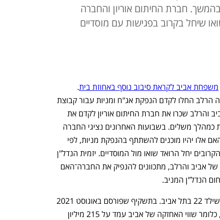
בהמשך. חברת החיתום אוריון והחברה
או שיחל בקרוב בפגישות עם מוסדיים
משפחת אביב לקראת סיבוב נוסף באחוזת בית
. 
לכלכליסט נודע כי האחים דורון אביב ודפנה הרלב החלו לקדם הנפקת אג"ח ומניות עבור קבוצת 
הנדל"ן אביב שבבעלותם (50%:50%). אביב והרלב שכרו את חברת החיתום אוריון לקדם את 
הנפקת החוב כמהלך ראשון והנפקת מניות כמהלך משלים. בשבועות האחרונים נציגי החברה 
יצרו קשר עם מוסדיים בשוק ההון לבדוק האם אלו יהיו מוכנים להשתתף בהנפקת מניות, לפי 
שווי מוערך של מיליארד שקל, ובשבועות הקרובים יחל הרואד שואו מול המוסדיים. יזמית הנדל"ן 
נוסדה ב־1963 על ידי משה אביב, אביהם של אביב והרלב, מתכוונים להנפיק את החברה־האם 
ם הנדל"ן המניב. 
הנכס הבולט שלה (42.5%) הוא בניין רוטשילד 22 בתל אביב. בתשקיף שפורסם באוגוסט 2021 
שוויו של המגדל נאמד ב־505 מיליון שקל, כלומר שווי האחזקה של אביב עמד על 215 מיליון 