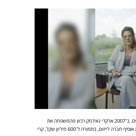
זה לא היה האקזיט הראשון של צמד האחים. ב־2007 ארקדי גאידמק רכש מהמשפחה את 
השליטה (70%) בחברת הנדל"ן הציבורית אוסיף חברה לייזום, בתמורה ל־600 מיליון שקל, קרי 