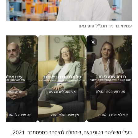
עמיחי בר ניר מנכ"ל טופ גאם
אני לא צריכה את המשרד: רונית שרעבי-חדד מנהלת ארגון של 30000 עובדים מכל מקום_v
אין שעה שלא התעסקתי במשבר - טל אלכסנדרוביץ’ שגב מנהלת משברים תקשורתיים מכל מקום עם ה- Galaxy Z Fold8 Ultra שלה_v
זה שינה לי את החיים: 
בעלי השליטה בטופ גאם, שהחלה להיסחר בספטמבר  2021, 