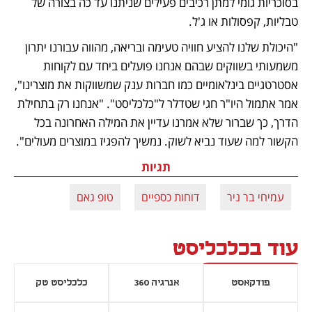
בסוכריות גומי למתן רכיבים פעילים שניתנו עד כה בצורה של 
טבליות, קפסולות או ג'ל. 
"היכולת שלנו להציע חוויה טעימה ובריאה, מהווה עבורנו יתרון 
משמעותי בשווקים שבהם אנחנו פועלים ביחד עם לקוחות 
אסטרטגיים בינלאומיים כמו חברות ענק שמשווקות את מוצרינו", 
אמר אתמול היו"ר חגי שטדלר ל"כלכליסט". "אנחנו רק בתחילת 
הדרך, כך שברור שלא אמרנו עדיין את המילה האחרונה בכל 
הקשור למה שעוד נביא לשוק. נמשיך להפגיז במוצרים מעולים".
תגיות
עמיחי בר ניר
דוחות כספיים
טופ גאם
עוד בכלכליסט
פודקאסט
אנרגיה 360
כלכליסט טק