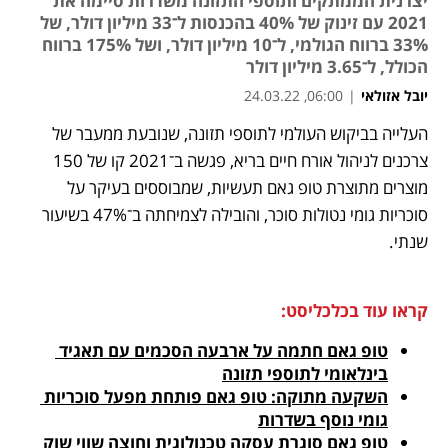
יצרנית הממתקים ותוספי התזונה משדרות סיימה את
2021 עם זינוק של 40% בהכנסות ל־33 מיליון דולר, של
33% ברווח הגולמי, ל־10 מיליון דולר, ושל 175% ברווח
הכולל, ל־3.65 מיליון דולר
יובל אזולאי
|
06:00, 24.03.22
העלייה בביקוש העולמי לתוספי תזונה, שנובעת ממעבר של 
נפתח בכרטיסייה חדשה
נפתח בכרטיסייה חדשה
נפתח בכרטיסייה חדשה
צרכנים לניהול אורח חיים בריא, פגשה ב־2021 קו של 150 
מוצרים מתוצרת טופ גאם תעשיות, שמבוססים בעיקר על 
סוכריות גומי נטולות סוכר, והובילה לצמיחתה ב־47% בשיעור 
שנתי. 
קראו עוד בכלכליסט:
טופ גאם חתמה על ארבעה הסכמים עם תאגיד 
בינלאומי לתוספי תזונה
השקעה מתוקה: טופ גאם פותחת מפעל סוכריות 
גומי נוסף בשדרות
טופ גאם סוגרת עסקה טכנולוגית וחוצה שווי שוק 