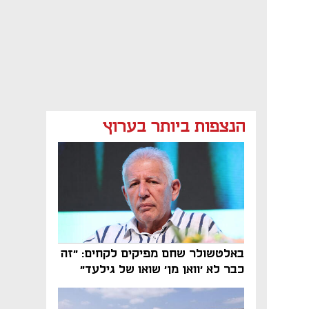
הנצפות ביותר בערוץ
באלטשולר שחם מפיקים לקחים: "זה
כבר לא 'וואן מן' שואו של גילעד"