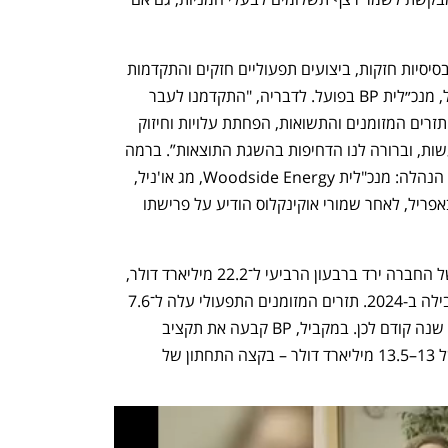
"2025 הייתה שנה של תוצאות פיננסיות בסיסיות חזקות, ביצועים תפעוליים חזקים והתקדמות 
אסטרטגית משמעותית", אמרה קרול האול, מנכ״לית BP בפועל. לדבריה, "התקדמנו לעבר 
ארבעת היעדים המרכזיים שלנו – הגדלת תזרים המזומנים והתשואות, הפחתת עלויות וחיזוק 
המאזן, אך אנו יודעים שיש עוד עבודה לעשות, וברורה לנו הדחיפות בהשגת התוצאות”. ברמה 
הניהולית, BP נמצאת בעיצומו של חילופי הנהלה: מנכ"לית Woodside Energy, מג או'ניל, 
צפויה להיכנס לתפקיד מנכ"לית BP ב־1 באפריל, לאחר שמורי אוקינקלוס הודיע על פרישתו 
עוד עולה מדוחות של BP כי החוב הנקי של החברה ירד ברבעון הרביעי ל־22.2 מיליארד דולר, 
לעומת כ־23 מיליארד דולר בתקופה המקבילה ב-2024. תזרים המזומנים התפעולי עלה ל־7.6 
מיליארד דולר, לעומת 7.43 מיליארד דולר שנה קודם לכן. במקביל, BP קבעה את תקציב 
ההשקעות ההוניות לשנת 2026 בטווח של 13–13.5 מיליארד דולר – בקצה התחתון של 