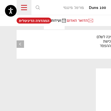
Duns 100
פורטל פיננסי
נפתח בכרטיסייה חדשה
הדואר האדום
ועידות
המהדורה הדיגיטלית
יכה לשלם
כישת
BASE: ההפסד
הרבעוני זינק ל-76