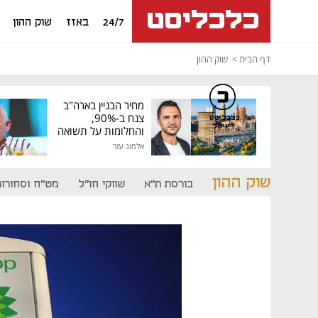
24/7
באזז
שוק ההון
דף הבית
שוק ההון
מחיר הבניין בארה"ב
צנח ב-90%,
כלכליסט
דיגיטל
והחלומות על תשואה
גבוהה התנפצו
אלמוג עזר
שוק ההון
בורסת ת"א
שווקי חו"ל
מט"ח וסחורות