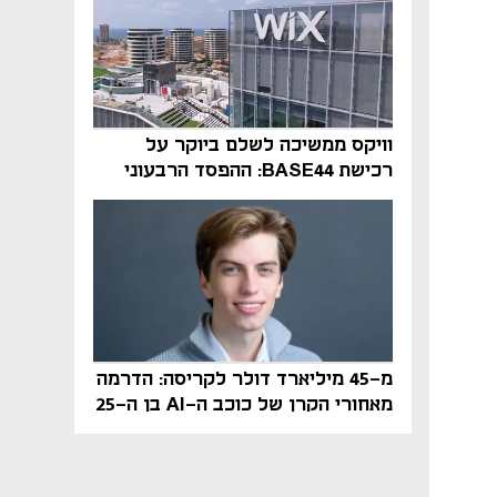
וויקס ממשיכה לשלם ביוקר על
רכישת BASE44: ההפסד הרבעוני
זינק ל-76 מיליון דולר
מ-45 מיליארד דולר לקריסה: הדרמה
מאחורי הקרן של כוכב ה-AI בן ה-25