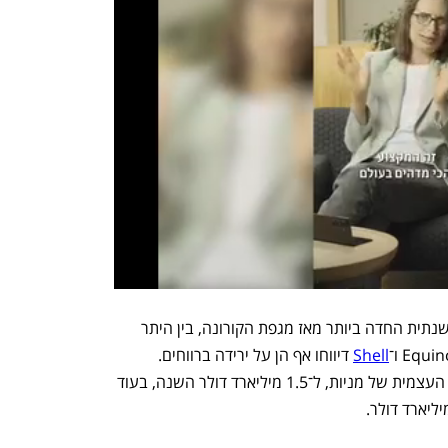
מחירי הנפט רשמו ב־2025 את הירידה השנתית החדה ביותר מאז מגפת הקורונה, בין היתר 
Shell
 דיווחו אף הן על ירידה ברווחים. 
Equinor הודיעה על צמצום חד ברכישת העצמית של מניות, ל־1.5 מיליארד דולר השנה, בעוד 