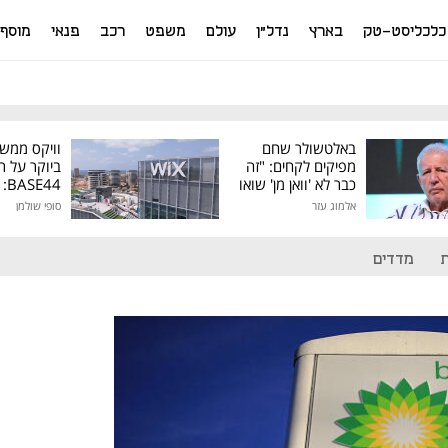
כלכליסט-טק
בארץ
נדל"ן
עולם
משפט
רכב
פנאי
מוסף
באלטשולר שחם
וויקס ממש
מפיקים לקחים: "זה
ביוקר על ר
כבר לא 'וואן מן' שואו
44
של גילעד"
אלמוג עזר
סופי שולמן
מיליון דולר
מדדים