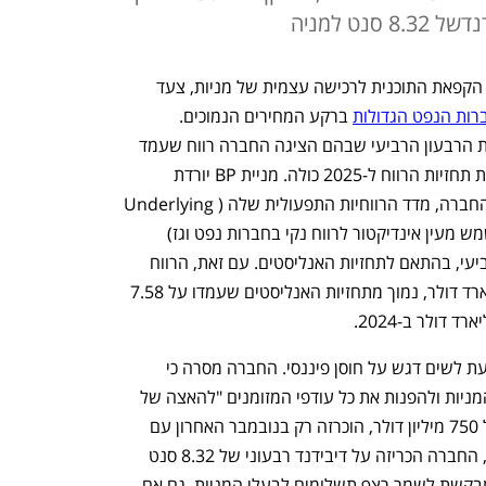
נט למניה
ענקית האנרגיה הבריטית BP הודיעה על הקפאת התוכנית לרכישה עצמית של מניות, צעד 
רות הנפט הגדולות
 ברקע המחירים הנמוכים. 
ההחלטה התקבלה במקביל לפרסום דוחות הרבעון הרביעי שבהם הציגה החברה רווח שעמד 
בציפיות האנליסטים, אך פספסה במעט את תחזיות הרווח ל-2025 כולה. מניית BP יורדת 
ב-5.8% בניו יורק. לפי הדוחות שפרסמה החברה, מדד הרווחיות התפעולית שלה (Underlying 
Replacement Cost Profit - נתון המשמש מעין אינדיקטור לרווח נקי בחברות נפט וגז) 
הסתכם ב-1.54 מיליארד דולר ברבעון הרביעי, בהתאם לתחזיות האנליסטים. עם זאת, הרווח 
הנקי של החברה ב־2025 היה 7.49 מיליארד דולר, נמוך מתחזיות האנליסטים שעמדו על 7.58 
בדומה לחברות נפט אחרות, BP בוחרת כעת לשים דגש על חוסן פיננסי. החברה מסרה כי 
הדירקטוריון החליט להקפיא את רכישות המניות ולהפנות את כל עודפי המזומנים "להאצה של 
חיזוק המאזן". תוכנית הרכישה, בהיקף של 750 מיליון דולר, הוכרזה רק בנובמבר האחרון עם 
פרסום תוצאות הרבעון השלישי. לצד זאת, החברה הכריזה על דיבידנד רבעוני של 8.32 סנט 
למניה רגילה – צעד שמעיד כי BP עדיין מבקשת לשמר רצף תשלומים לבעלי המניות, גם אם 