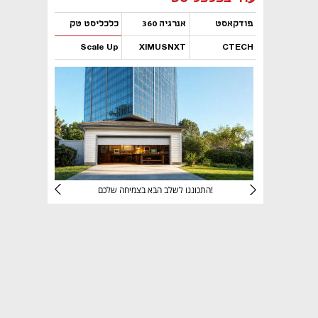
פודקאסט
אנרגיה 360
כלכליסט טק
Scale Up
XIMUSNXT
CTECH
נפתח בכרטיסייה חדשה
נפתח בכרטיסייה חדשה
נפתח בכרטיסייה חדשה
נפתח בכרטיסייה חדשה
יניהם
התכוננו לשלב הבא בצמיחה שלכם!