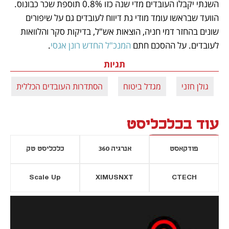
השנתי יקבלו העובדים מדי שנה כזו 0.8% תוספת שכר כבונוס. 
הוועד שבראשו עומד מודי גת דיווח לעובדים גם על שיפורים 
שונים בהחזר דמי חניה, הוצאות אש"ל, בדיקות סקר והלוואות 
לעובדים. על ההסכם חתם 
המנכ"ל החדש רונן אגסי
.
תגיות
גולן חזני
מגדל ביטוח
הסתדרות העובדים הכללית
עוד בכלכליסט
פודקאסט
אנרגיה 360
כלכליסט טק
Scale Up
XIMUSNXT
CTECH
יסייה חדשה
נפתח בכרטיסייה חדשה