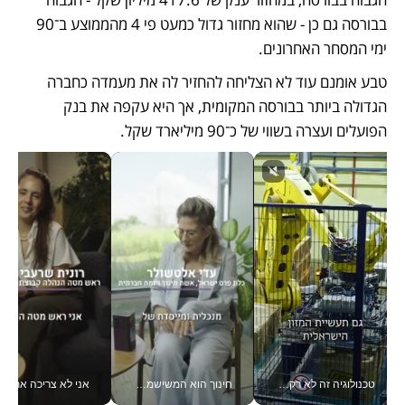
בבורסה גם כן - שהוא מחזור גדול כמעט פי 4 מהממוצע ב־90 
ימי המסחר האחרונים. 
טבע אומנם עוד לא הצליחה להחזיר לה את מעמדה כחברה 
הגדולה ביותר בבורסה המקומית, אך היא עקפה את בנק 
הפועלים ועצרה בשווי של כ־90 מיליארד שקל. 
טכנולוגיה זה לא רק בהייטק: גם תעשיית המזון הישראלית מאמצת כלי AI, אוטומציה וניתוח דאטה בזמן אמת
חינוך הוא המשישמה של החיים שלי - V
אני לא צריכה את המשרד: