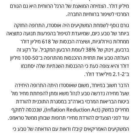
מיליון דולר. הצמיחה המואצת של הרגל הרווחית היא גם הגורם 
המרכזי לשיפור ברווחיות החברה. 
גורם נוסף לשמחת המשקיעים היה אוסטדו, התרופה החזקה 
ביותר של טבע כיום, שמיועדת לטיפול בהפרעות תנועה כתוצאה 
ממחלות נוירולוגיות, ושיצרה הכנסות של 618 מיליון דולר 
ברבעון, זינוק של 38% לעומת הרבעון המקביל. על רקע זה 
העלתה טבע את תחזית ההכנסות מהתרופה ב־100-50 מיליון 
דולר והיא צופה כעת כי ההכנסות השנתיות שלה יסתכמו 
ב־2‑2.1 מיליארד דולר. 
הדבר חשוב במיוחד, משום שאוסטדו היתה התרופה היחידה 
שעל מחירה נדרשה טבע לנהל משא ומתן להפחתת מחיר מול 
ביטוח הבריאות המרכזי בארה"ב במסגרת התוכנית להורדת 
מחירים במשק (Inflation Reduction Act), שנכנסה לתוקף 
עוד לפני הצעדים להורדת מחירי תרופות שבוחן ממשל טראמפ. 
המשקיעים האמריקאים קיבלו ודאות עם הודאתה של טבע כי 