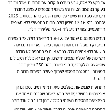
על רקע כל אלה, טבע מעדכנת קלות את התחזית, אבל מדובר 
בעיקר בצמצום הטווח ולא בשינוי המספרים עצמם. החברה 
מעריכה כעת, חודשיים לפני סיום השנה, כי ההכנסות ב־2025 
יסתכמו ב־17-16.8 מיליון דולר. הרווח התפעולי ללא סעיפים 
חד־פעמיים צפוי להגיע ל־4.6-4.4 מיליארד דולר. 
תזרים המזומנים יעמוד על 1.9-1.6 מיליארד דולר. כל הצמיחה 
תגיע רק מפעילות תרופות המקור, כאשר פעילות הגנריקה 
תישאר ללא צמיחה כלל. בטבע ציינו כי התחזית לא כוללת 
השלכות של הטלת מכסים חדשים, אך גם לא כוללת תקבולים 
שהיא צפויה לקבל עד סוף השנה, בהם 250 מיליון דולר 
מסאנופי, במסגרת הסכמי שיתוף פעולה בפיתוח תרופות 
חדשות. 
התרופות שנמצאות בשלבים פיתוח מתקדמים נסכו גם הן 
אופטימיות במשקיעים של טבע, לאחר שפרנסיס אמד את 
פוטנציאת המכירות השנתי הכולל שלהן ב־11 מיליארד דולר. 
התרופה הראשונה שצפויה לקבל אישור FDA היא אולנזפין, 