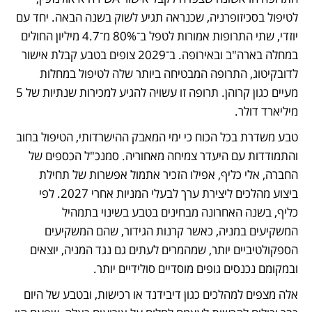
לטיפול בסכיזופרניה, שכנראה תגיע לשוק בשנה הבאה. יחד עם 
יוזדי, שתי התרופות אמורות לטפל ב־80% מ־4.7 מיליון החולים 
במחלה בארה"ב ובאירופה. ב־2029 צופים בטבע קבלת אישור 
לדובקיטוג, התרופה המבטיחה ביותר שלה לטיפול במחלות 
מעיים כגון קרוהן. תרופה זו עשויה להגיע למכירות שנתיות של 5 
מיליארד דולר.
טבע משדרת בכל הכוח כי ימי המאבק ההישרדותי, הטיפול בחוב 
והתמודדות עם היעדר צמיחה מאחוריה. סמנכ"ל הכספים של 
החברה, אלי כליף, אפילו הזכיר אתמול אפשרות של תחילת 
ביצוע מהלכים ליצירת ערך לבעלי המניות אחרי 2027. לפי 
כליף, בשנה האחרונה מבחינים בטבע בשינוי בתמהיל 
המשקיעים במניה, כאשר קרנות הגידור, שהם המשקיעים 
הספקולטיביים יותר, שמהמרים לעתים גם נגד המניה, יוצאים 
ובמקומם נכנסים גופים מוסדיים סולידיים יותר. 
אלה מצפים למהלכים כגון דיבידנד או רכישות, ובטבע של היום 