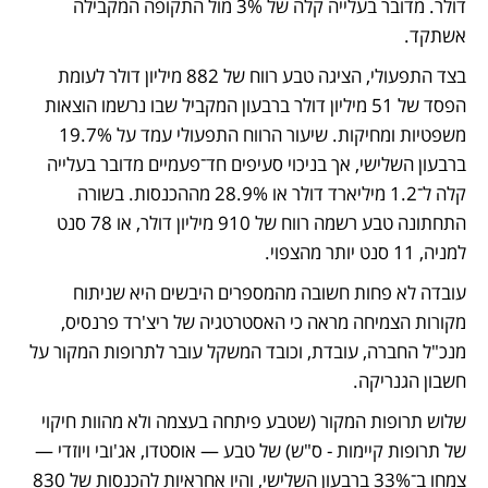
דולר. מדובר בעלייה קלה של 3% מול התקופה המקבילה 
אשתקד. 
בצד התפעולי, הציגה טבע רווח של 882 מיליון דולר לעומת 
הפסד של 51 מיליון דולר ברבעון המקביל שבו נרשמו הוצאות 
משפטיות ומחיקות. שיעור הרווח התפעולי עמד על 19.7% 
ברבעון השלישי, אך בניכוי סעיפים חד־פעמיים מדובר בעלייה 
קלה ל־1.2 מיליארד דולר או 28.9% מההכנסות. בשורה 
התחתונה טבע רשמה רווח של 910 מיליון דולר, או 78 סנט 
למניה, 11 סנט יותר מהצפוי. 
עובדה לא פחות חשובה מהמספרים היבשים היא שניתוח 
מקורות הצמיחה מראה כי האסטרטגיה של ריצ'רד פרנסיס, 
מנכ"ל החברה, עובדת, וכובד המשקל עובר לתרופות המקור על 
חשבון הגנריקה. 
שלוש תרופות המקור (שטבע פיתחה בעצמה ולא מהוות חיקוי 
של תרופות קיימות - ס"ש) של טבע — אוסטדו, אג'ובי ויוזדי — 
צמחו ב־33% ברבעון השלישי, והיו אחראיות להכנסות של 830 