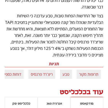
כבר יכולים להרשות לעצמם לחלום על אירועים כאלה, שפעם היו 
דבר שבשגרה.
בצד של החדשות הפחות טובות, טבע עדכנה כי השיחות 
הבלעדיות שנוהלו מול קונה פוטנציאלי שהתעניין בחטיבת TAPI 
של החומרים הפועלים, הסתיימו ללא תוצאות, והיא מחדשת את 
תהליך חיפוש הקונה, שנמשך כבר יותר משנה. זאת, לאחר 
שריצ'רד פרנסיס קיבל החלטה למכור את הפעילות. בינתיים, 
הכנסות הפעילות נשחקו ב־4% ל־125 מיליון דולר, אך בטבע 
מציינים כי מדובר בירידה עונתית.
תגיות
תרופות מקור
טבע
ריצ'רד פרנסיס
דוחות כספיים
עוד בכלכליסט
פודקאסט
אנרגיה 360
כלכליסט טק