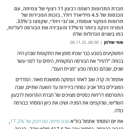
חברת התרופות רשמה רבעון 11 רצוף של צמיחה, עם
הכנסות של 4.5 מיליארד דולר, בזכות המכירות של
תרופות המקור אוסטדו, אג'ובי ויוזדי, שקפצו ב־33%.
המניה זינקה ביותר מ־17% והעבירה את הבורסה לעליות,
כמו בשנים הגדולות שלה
סופי שולמן
|
06:00, 06.11.25
המשקיעים בטבע כבר שכחו מזמן את התקופות שבהן היה 
נפתח בכרטיסייה חדשה
בכוחה "להזיז" את הבורסה המקומית, הימים עד לפני עשר 
שנים, שבהם כונתה טבע "מניית העם". 
אתמול זה קרה שוב לאחר הפסקה ממושכת מאוד. המדדים 
המובילים בתל אביב נסחרו בירידות עד השעה שתיים, שבה 
התפרסמו דו"חות כספיים מצוינים של חברת התרופות לרבעון 
השלישי, שהקפיצו את המניה ושינו את כיוון המסחר בבורסה 
כולה. 
את יום המסחר אתמול בת"א 
טבע סיימה עם זינוק של 17.2%
, 
הגבוה בבורסה, במחזור ענק של 417.6 מיליון שקל - הגבוה 