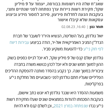
שאג"ח שלה היו רשומות בבורסה, יעמוד על 9 מיליון
שקל; חקירת רשות ניירות ערך נפתחה לפני שנתיים וחצי,
בעקבות הגעה לחדלות פירעון, סירוב למסור מידע וביצוע
עסקאות שלא קיבלו אישור
תומר גנון
|
16:40, 02.08.23
יואל גולדמן, בעל השליטה, הנשיא והיו"ר לשעבר של חברת 
נפתח בכרטיסייה חדשה
נפתח בכרטיסייה חדשה
נפתח בכרטיסייה חדשה
הנדל"ן המניב האמריקאית אול-יר, הודה בביצוע 
עבירות דיווח 
לפי חוק ני"ע
 כדי להטעות משקיע סביר. 
גולדמן ישלם קנס של 9 מיליון שקל, לא יוכל לגייס כספים בשוק 
ההון למשך חמש שנים ולא יוכל לכהן כנושא משרה בחברה 
ציבורית במשך שנה. כך נקבע בהסדר מותנה להפסקת ההליכים 
הפליליים שעליו חתם גולדמן לפני כשבועיים מול מחלקת ני"ע 
בפרקליטות. 
משמעות ההסדר היא שנגד גולדמן לא יוגש כתב אישום, 
בעקבות הסכמתו להודות בממצאים שונים שעלו מחקירת רשות 
ני"ע נגדו 
שנפתחה במרץ 2021
, וכן לשלם קנס ולא להיות 