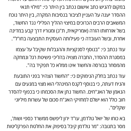
במקום להגיש כתב אישום נכתב בין היתר כי: "מילוי תנאי 
ההסדר יענה על העניין לציבור בנסיבות המקרה, בין היתר נוכח 
המשאבים הרבים הכרוכים במיצוי ההליך הפלילי נגד החשוד, 
בשל אזרחותו הזרה (אמריקאית, ת"ג) ומגוריו דרך קבע במדינה 
אחרת, ובשל העובדה כי פעילותה העסקית התבצעה בחו"ל". 
עוד נכתב כי: "בנוסף לסנקציות וההגבלות שקיבל על עצמו 
במסגרת ההסדר, החברה מצויה בהליכי פשיטת רגל ונמחקה 
מהמסחר בבורסה והחשוד אינו ממלא כל תפקיד בה".
עוד נכתב בחלק הנימוקים כי: "החשוד הצהיר בפני התובעת 
והניח דעתה, כי בנוסף לקנס המינהלי הוא מצוי במגעים עם 
הנאמן של האג"חים. החשוד נתן את הסכמתו כי בכפוף להסדר 
חוב כולל הוא ישלם למחזיקי האג"ח סכום של עשרות מיליוני 
שקלים".   
בא כוחו של יואל גולדמן, עו"ד ירון ליפשס ממשרד כספי ושות', 
מסר בתגובה: "מר גולדמן קיבל בסיפוק את החלטת הפרקליטות 