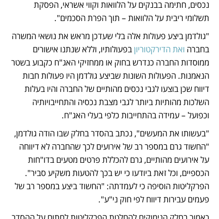
נכסים, חתימה בבנקים על הלוואות וקווי אשראי, הפסקת 
תשלומי ריבית על הלוואות – תוך הפרת הסכמים".
"גולדמן ביצע פעולות אלה בלי שעדכן מראש את נושאי המשרה 
בחברה 
ואת הדירקטוריון
 בפעולותיו, וללא שנתנו אישורים 
ממוסדות החברה כנדרש בחוק או ממחזיקי האג"ח כקבוע בשטר 
הנאמנות. הפעולות השונות שביצע גולדמן היו פעולות חבות 
דיווח שכן בוצעו לגבי נכסים מהותיים של החברה והיו בעלות 
השלכות מהותיות ביותר לגבי מצבת נכסיה והתחייבויותיה 
וכפועל – עמידה בהתחייבות כלפי בעלי האג"ח.  
"בעשותו את המעשים", נכתב בהסדר בחלק שבו הודה גולדמן, 
"החשוד גרם במספר רב של אירועים לכך שהחברה לא דיווחה 
על אירועים מהותיים, גרם להכללת פרטים מטעים בדו"חות 
הכספיים, וכל זאת ביודעו כי יש בכך להטעות משקיע סביר". 
הפרקליטות הוסיפה כי לעמדתה: "החשוד ביצע במספר רב של 
פעמים עבירות דיווח לפי חוק ני"ע". 
כאמור בחלק הנימוקים להחלטת הפרקליטות לחתום על ההסדר 