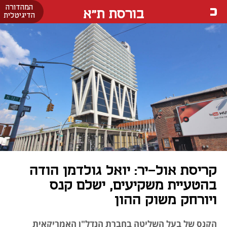
המהדורה
בורסת ת"א
הדיגיטלית
קריסת אול-יר: יואל גולדמן הודה
בהטעיית משקיעים, ישלם קנס
ויורחק משוק ההון
הקנס של בעל השליטה בחברת הנדל"ן האמריקאית