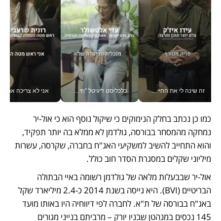
זה שינה לי את החיים: איך עידו איז'ק הופך את הסמארטפון לכלי צילום מקצועי_v
כלכליסט דיגיטל "חינוך הוא המשימה של החיים שלי"_v
אני לא צריכה את המשרד:
כמו כן נכתב בחלק הנימוקים כי שיקול נוסף הוא כי אול-יר 
נמחקה מהמסחר בבורסה, גולדמן לא ממלא בה יותר תפקיד, 
והוא התחייב להשיב למשקיעי האג"ח בחברה, שקרסה, עשרות 
מיליוני שקלים במסגרת הסדר חוב כולל.
אול-יר שבבעלות מלאה של גולדמן רשומה באיי הבתולה 
הבריטיים (BVI). היא גייסה בשנת 2014 כ-2.4 מיליארד שקל 
באג"ח בבורסה של ת"א. לחברה לפי דיווחיה היו באותו מועד 
145 נכסים במנהטן שבניו יורק – מרביתם בנייני מגורים 