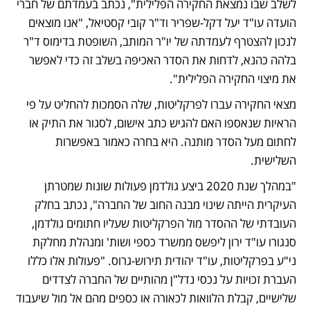
לשלב שבו נמצאת החקירה הפלילית", נכתב בעמדתם של חברי 
הועדה עו"ד יעל דקל-שפריר וד"ר קובי קסטיאל, "אנו מוצאים 
לנכון להצטרף לעמדתה של יו"ר המותב, השופטת בדימוס ד"ר 
בלהה כהנא, לדחות את הסדר האכיפה בשלב זה כדי לאפשר 
את מיצוי החקירה הפלילית".
מצאי החקירה עברו לפרקליטות, שלה הסמכות להחליט על פי 
הראיות שנאספו האם להגיש כתב אישום, לסגור את התיק או 
לחתום מעל הסדר מותנה. היא בחרה כאמור באפשרות 
השלישית.  
"במהלך שנת 2020 ביצע גולדמן פעולות שונות שמטרתן 
העיקרית הייתה שינוי מבנה החוב של החברה", נכתב בחלק 
העובדתי של ההסדר מול הפרקליטות שעליו חתומים גולדמן, 
סנגורו עו"ד ירון ליפשס ממשרד כספי ושות' ומנהלת מחלקת 
ני"ע בפרקליטות, עו"ד יהודית תירוש-גרוס. "פעולות אלו כללו 
העברת זכויות על נכסי נדל"ן מהותיים של החברה לצדדים 
שלישיים, קבלת הלוואות לכאורה או כספים מהם אל מול שיעבוד 