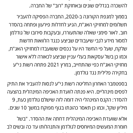
להשכרה בגדלים שונים ובאחזקת "רוב" של החברה. 
בסמוך למגפת הקורונה ב-2020, החברה הפסיקה להעביר 
תשלומים למחזיקי האג"ח, הגיע לחדלות פירעון ופתחה בהסדר 
חוב. לאור סימני שאלה שהתעוררו, ובעקבות סירובו של גודלמן 
למסור מידע לגבי שיעבודים שביצע כנגד הלוואות חדשות 
שלקח, שעל פי החשד היו על נכסים ששועבדו למחזיקי האג"ח, 
וכמו כן בשל עסקאות בעלי עניין שביצע לכאורה ללא אישור 
מחזיקי האג"ח כפי שהתחייב, במרץ 2021 פתחה רשות ני"ע 
בחקירה פלילית נגד גולדמן.
בספטמבר האחרון החליטה רשות ני"ע לנסות להעביר את התיק 
לפסים מינהליים. היא פנתה לוועדת האכיפה המינהלית בהצעה 
להסדר: הקנס המינהלי היה דומה לזה שישלם גולדמן כעת, 9 
מיליון שקל, וכמו כן תאסר כהונתו בגוף מפוקח במשך 10 שנים. 
אלא שוועדת האכיפה המינהלית דחתה את ההסדר. "בשל 
חומרת המעשים המיוחסים לגולדמן והתנהלותו עד כה ובשים לב 