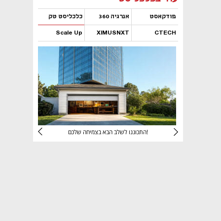
פודקאסט
אנרגיה 360
כלכליסט טק
Scale Up
XIMUSNXT
CTECH
נפתח בכרטיסייה חדשה
נפתח בכרטיסייה חדשה
נפתח בכרטיסייה חדשה
נפתח בכרטיסייה חדשה
יניהם
התכוננו לשלב הבא בצמיחה שלכם!