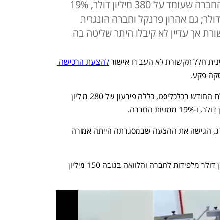
פירעון 280 מיליון דולר מתוך חוב החברה שעומד על 380 מיליון דולר, 19%
רה והזרמת 18 מיליון דולר; גם אהרון פרנקל וחברה הונגרית
ורת אך עדיין לא קיבלו היתר שליטה בה
נית חלל תקשורת לא העבירו אישור 
להצעת הרכישה 
קה פקע.
הצעת הרכש, שפורסמה לראשונה בתחילת החודש בכלכליסט, כללה פירעון של 280 מיליון 
לפידות קפיטל, שבשליטת יעקב לוקסנבורג, הגישה את ההצעה שבמסגרתה הייתה אמורה 
כמו כן, ההצעה כללה הזרמה של 18 מיליון דולר מלפידות לחברה והלוואה בגובה 150 מיליון 