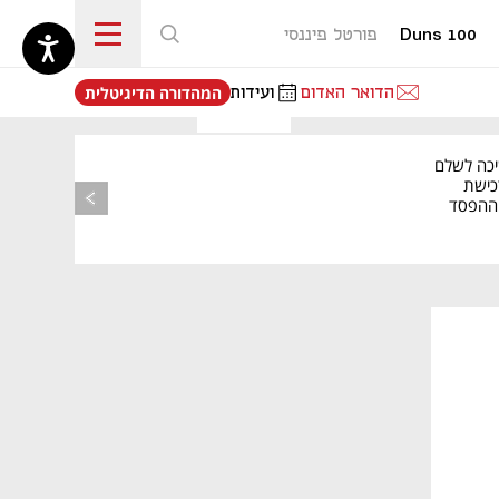
Duns 100
פורטל פיננסי
נפתח בכרטיסייה חדשה
הדואר האדום
ועידות
המהדורה הדיגיטלית
יכה לשלם
כישת
BASE: ההפסד
הרבעוני זינק ל-76