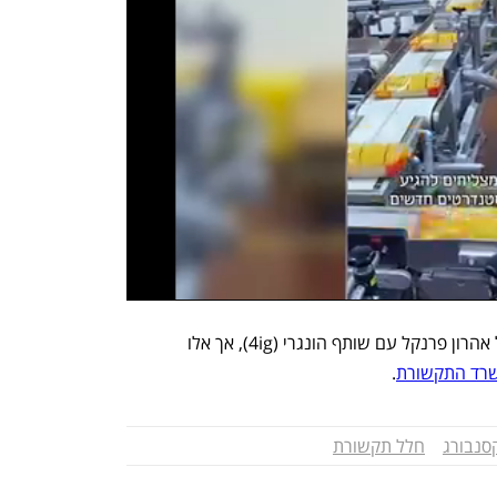
הצעה דומה שמונחת על השולחן היא של אהרון פרנקל עם שותף הונגרי (4ig), אך אלו 
שרד התקשורת
.
סנבורג
חלל תקשורת