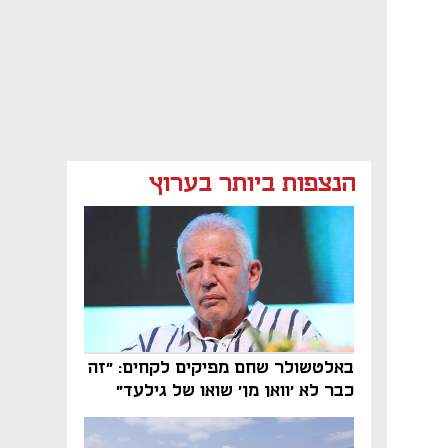
הנצפות ביותר בערוץ
באלטשולר שחם מפיקים לקחים: "זה
כבר לא 'וואן מן' שואו של גילעד"