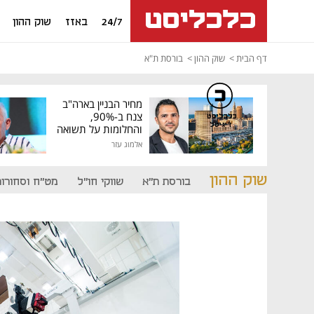
24/7
באזז
שוק ההון
דף הבית
שוק ההון
בורסת ת"א
מחיר הבניין בארה"ב
צנח ב-90%,
כלכליסט
דיגיטל
והחלומות על תשואה
גבוהה התנפצו
אלמוג עזר
שוק ההון
בורסת ת"א
שווקי חו"ל
מט"ח וסחורות