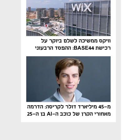
וויקס ממשיכה לשלם ביוקר על
רכישת BASE44: ההפסד הרבעוני
זינק ל-76 מיליון דולר
מ-45 מיליארד דולר לקריסה: הדרמה
מאחורי הקרן של כוכב ה-AI בן ה-25