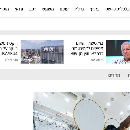
כלכליסט-טק
בארץ
נדל"ן
עולם
משפט
רכב
פנאי
מוסף
באלטשולר שחם
וויקס ממש
מפיקים לקחים: "זה
ביוקר על ר
כבר לא 'וואן מן' שואו
44
של גילעד"
אלמוג עזר
סופי שולמן
מיליון דולר
מדדים