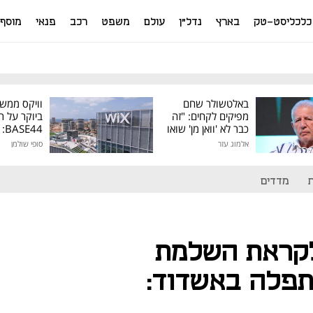
כלכליסט-טק
בארץ
נדל"ן
עולם
משפט
רכב
פנאי
מוסף
באלטשולר שחם
וויקס ממש
מפיקים לקחים: "זה
ביוקר על ר
כבר לא 'וואן מן' שואו
44
של גילעד"
אלמוג עזר
סופי שולמן
מיליון דולר
מדדים
 לקראת השלמת
תפלה באשדוד: