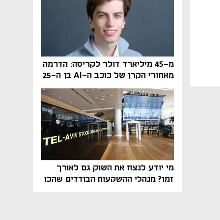
מ-45 מיליארד דולר לקריסה: הדרמה
מאחורי הקרן של כוכב ה-AI בן ה-25
מי יודע לנצח את השוק גם לאורך
זמן? מנהלי ההשקעות הבודדים שהכו
את ת״א־125