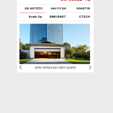
פודקאסט
אנרגיה 360
כלכליסט טק
Scale Up
XIMUSNXT
CTECH
נפתח בכרטיסייה חדשה
נפתח בכרטיסייה חדשה
נפתח בכרטיסייה חדשה
נפתח בכרטיסייה חדשה
יניהם
התכוננו לשלב הבא בצמיחה שלכם!