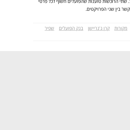
החליט ללוות דווקא את IDE דווקא במהלך. שתי הרוכשות טוענות שהפועלים חשוף לכל פרטי 
מקורות
קרן ג'נריישן
בנק הפועלים
שפיר