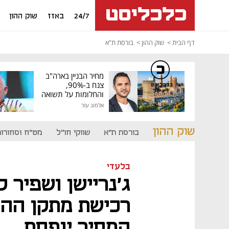
24/7
באזז
שוק ההון
דף הבית
שוק ההון
בורסת ת"א
מחיר הבניין בארה"ב
צנח ב-90%,
כלכליסט
דיגיטל
והחלומות על תשואה
גבוהה התנפצו
אלמוג עזר
שוק ההון
בורסת ת"א
שווקי חו"ל
מט"ח וסחורות
בלעדי
ג'נריישן ושפיר
רכישת מתקן הה
המחיר יופחת