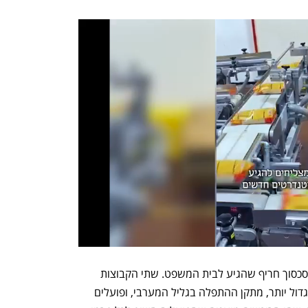
בין IDE לג'נריישן ושפיר ומקורות התפרץ סכסוך חריף שהגיע לבית המשפט. שתי הקבוצות 
מתמודדות בימים אלה על רכישת פרויקט גדול יותר, מתקן ההתפלה בגליל המערבי, ופועלים 