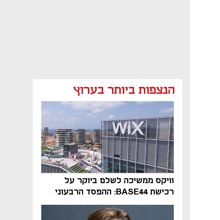
הנצפות ביותר בערוץ
וויקס ממשיכה לשלם ביוקר על
רכישת BASE44: ההפסד הרבעוני
זינק ל-76 מיליון דולר