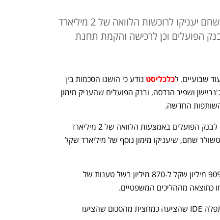
מזרחי טפחות, הפניקס ואלטשולר שחם יעניקו לרוכשות הלוואה של 2 מיליארד
נק הפועלים וכן לרכישה והקמת תחנת
ד שבועיים. ל
כלכליסט
 נודע כי הושגו הסכמות בין 
הצדדים - המוכרת מקורות, הרוכשות קרן ג'נריישן ושפיר הנדסה, ובנק הפועלים שהעניק מימון 
השותפות החדשה.
שפיר וג'נריישן קפיטל יפרעו את ההלוואה לבנק הפועלים באמצעות הלוואה של 2 מיליארד 
שקל ממזרחי טפחות והפניקס יחד עם אלטשולר שחם, שיעניקו מימון נוסף של מיליארד שקל 
עוד הוסכם להפחית את סכום הרכישה מ-909 מיליון שקל ל-870 מיליון בשל טענות של 
ו כתוצאה מההליכים המשפטיים. 
ג'נריישן ושפיר גברו במכרז על הנדסת התפלה IDE שהציעה כמחצית מהסכום שהציעו 