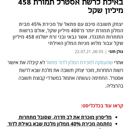
באילת לרשת אסטרל תמורת 458
מיליון שקל
יצחק תשובה סיכם עם פתאל על מכירת 45% מבית
המלון תמורת יותר מ־400 מיליון שקל, אולם ברשות
התחרות התנגדו. אשר גבאי ובני זרח ישלמו 458 מיליון
שקל עבור מלוא מניות המלון האילתי
גולן חזני
|
06:55, 22.07.21
מאמר קניות
אחרי 
שהעסקה למכירת המלון לדוד פתאל
 לא קיבלה את אישור 
נפתח בכרטיסייה חדשה
נפתח בכרטיסייה חדשה
נפתח בכרטיסייה חדשה
רשות התחרות, מוכר יצחק תשובה את מלכת שבא לרשת 
אסטרל. החתימה נעשתה אתמול במשרדי קבוצת תשובה 
בהרצליה.
קראו עוד בכלכליסט:
מליסרון מוכרת את לב חדרה, שסובל מתחרות 
נחתמה מכירת 40% ממלון מלכת שבא באילת לדוד 