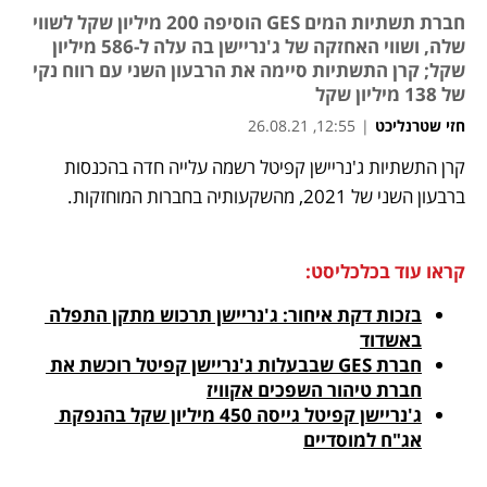
חברת תשתיות המים GES הוסיפה 200 מיליון שקל לשווי
שלה, ושווי האחזקה של ג'נריישן בה עלה ל-586 מיליון
שקל; קרן התשתיות סיימה את הרבעון השני עם רווח נקי
של 138 מיליון שקל
חזי שטרנליכט
|
12:55, 26.08.21
קרן התשתיות ג'נריישן קפיטל רשמה עלייה חדה בהכנסות 
נפתח בכרטיסייה חדשה
נפתח בכרטיסייה חדשה
נפתח בכרטיסייה חדשה
ברבעון השני של 2021, מהשקעותיה בחברות המוחזקות. 
קראו עוד בכלכליסט:
בזכות דקת איחור: ג'נריישן תרכוש מתקן התפלה 
באשדוד
חברת GES שבבעלות ג'נריישן קפיטל רוכשת את 
חברת טיהור השפכים אקוויז
ג'נריישן קפיטל גייסה 450 מיליון שקל בהנפקת 
אג"ח למוסדיים