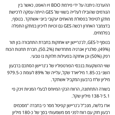
ההערכה ניתנה על ידי פירמת BDO זיו האפט, כאשר בין 
הגורמים שהובילו לעלייה בשווי של GES הייתה עסקה לרכישת 
מתקן לטיפול בפסולת מהאחים יעקובי ביוני אשתקד. בנוסף, 
בדצמבר האחרון רכשה GES גם זכויות לזיכיון במתקן התפלה 
בפלמחים.
בנוסף ל-GES, לג'נריישן יש אחזקות בחברת התחבורה בון תור 
(49%), סולגרין אנרגיה מתחדשת (50.2%), חברת תחנות הכוח 
רפק (50%) וכן אחזקה בפעילות חלוקת גז טבעי. 
שווי ההשקעות בנכסי הפורטפוליו של ג'נריישן הסתכם ברבעון 
השני בכ-1.85 מיליארד שקל, עלייה של 89% לעומת כ-979.5 
מיליון ש”ח ברבעון המקביל אשתקד. 
בשורה התחתונה, הרווח הנקי המיוחס לבעלי המניות זינק פי 
5.1 ל-138 מיליון שקל.
ארז בלשה, מנכ"ל ג'נריישן קפיטל מסר כי בחברה "מסכמים 
רבעון חזק עם רווח לפני מס משמעותי בסך של כ-180 מיליון 