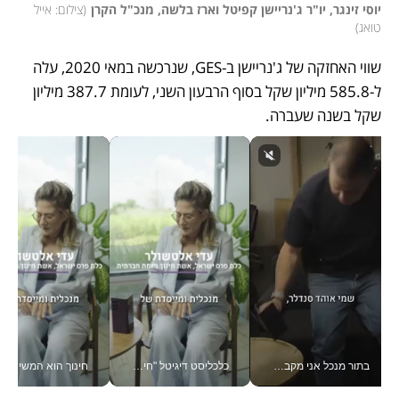
יוסי זינגר, יו"ר ג'נריישן קפיטל וארז בלשה, מנכ"ל הקרן
(
צילום: אייל 
טואג
)
שווי האחזקה של ג'נריישן ב-GES, שנרכשה במאי 2020, עלה 
ל-585.8 מיליון שקל בסוף הרבעון השני, לעומת 387.7 מיליון 
שקל בשנה שעברה.
בתור מנכל אני מקבל מאות החלטות ביום, וה- Galaxy Z Fold8 Ultra עוזר לי לחתוך אותן מהר יותר_v
כלכליסט דיגיטל "חינוך הוא המשימה של החיים שלי"_v
חינוך הוא המש