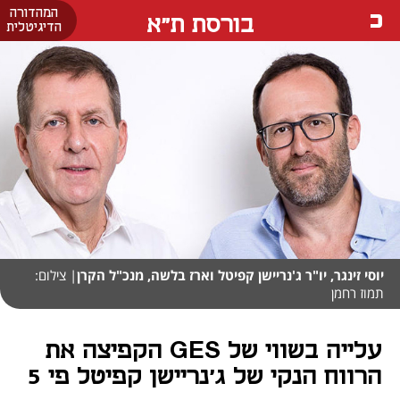
המהדורה
בורסת ת"א
הדיגיטלית
יוסי זינגר, יו"ר ג'נריישן קפיטל וארז בלשה, מנכ"ל הקרן
| צילום:
תמוז רחמן
עלייה בשווי של GES הקפיצה את
הרווח הנקי של ג'נריישן קפיטל פי 5