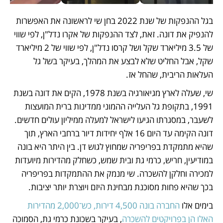
בגל ההנפקות של שנת 2022 בחן שי לראשונה את האפשרות 
להנפיק את דונה. זאת, לצד ההנפקות של אקרו נדל"ן, לפי שווי 
של 3.5 מיליארד שקל ושל קרסו נדל"ן, לפי שווי של 2 מיליארד 
שקל, אבל החליט שלא לבצע את המהלך, בעיקר בשל גל 
העלאות הריבית, שהחל אז. 
שי, שעלה לארץ מגיאורגיה בשנת 1978, הקים את דונה בשנת 
1991, בתקופת גל העלייה ההמוני ממדינות ברית המועצות 
לשעבר, במסגרתו הגיעו לישראל למעלה ממיליון עולים חדשים. 
דונה הקימה עד היום 16 אלף יחידות דיור ברחבי הארץ, תוך 
שהיא מתמקדת בפריפריה שמחוץ לגוש דן. בין היתר היא בונה 
במודיעין, חריש, כרמי גת ובית שמש, כשחלק מהדירות מיועדות 
למכירה וחלקן להשכרה. שי מנמק את ההתמקדות בפריפריה 
בכך שהיא פחות מסוכנת מבחינת היזם ויוצרת יותר יציבות.
בימים אלו 
החברה בונה 4,500 דירות, כש־2,000 מהדירות 
האלו הן בפרויקטים להשכרה
, בעיקר בשכונת כרמי גת, הסמוכה 