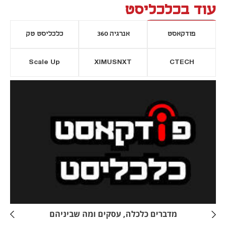
עוד בכלכליסט
פודקאסט
אנרגיה 360
כלכליסט טק
Scale Up
XIMUSNXT
CTECH
יסייה חדשה
נפתח בכרטיסייה חדשה
מדברים כלכלה, עסקים ומה שביניהם