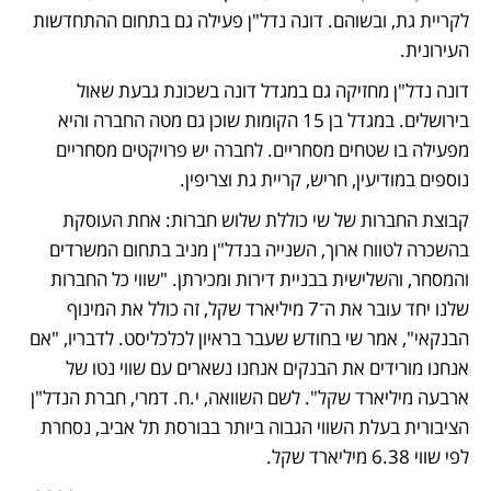
לקריית גת, ובשוהם. דונה נדל"ן פעילה גם בתחום ההתחדשות 
העירונית.
דונה נדל"ן מחזיקה גם במגדל דונה בשכונת גבעת שאול 
בירושלים. במגדל בן 15 הקומות שוכן גם מטה החברה והיא 
מפעילה בו שטחים מסחריים. לחברה יש פרויקטים מסחריים 
נוספים במודיעין, חריש, קריית גת וצריפין.
קבוצת החברות של שי כוללת שלוש חברות: אחת העוסקת 
בהשכרה לטווח ארוך, השנייה בנדל"ן מניב בתחום המשרדים 
והמסחר, והשלישית בבניית דירות ומכירתן. "שווי כל החברות 
שלנו יחד עובר את ה־7 מיליארד שקל, זה כולל את המינוף 
הבנקאי", אמר שי בחודש שעבר בראיון לכלכליסט. לדבריו, "אם 
אנחנו מורידים את הבנקים אנחנו נשארים עם שווי נטו של 
ארבעה מיליארד שקל". לשם השוואה, י.ח. דמרי, חברת הנדל"ן 
הציבורית בעלת השווי הגבוה ביותר בבורסת תל אביב, נסחרת 
לפי שווי 6.38 מיליארד שקל. 