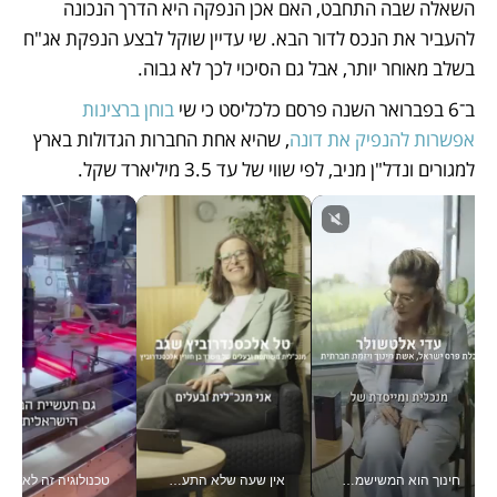
השאלה שבה התחבט, האם אכן הנפקה היא הדרך הנכונה 
להעביר את הנכס לדור הבא. שי עדיין שוקל לבצע הנפקת אג"ח 
בשלב מאוחר יותר, אבל גם הסיכוי לכך לא גבוה.
ב־6 בפברואר השנה פרסם כלכליסט כי שי 
בוחן ברצינות 
אפשרות להנפיק את דונה
, שהיא אחת החברות הגדולות בארץ 
למגורים ונדל"ן מניב, לפי שווי של עד 3.5 מיליארד שקל.
חינוך הוא המשישמה של החיים שלי - V
אין שעה שלא התעסקתי במשבר - טל אלכסנדרוביץ’ שגב מנהלת משברים תקשורתיים מכל מקום עם ה- Galaxy Z Fold8 Ultra שלה_v
טכנולוגיה זה לא רק בהייטק: גם תעשיי