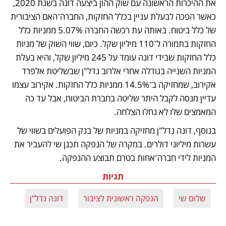
את ההיכרות הראשונה עם שוק ההון ביצעה דונה בשנת 2020, 
כאשר הפכה לבעלת עניין בכלל החזקות, החברה־האם הציבורית 
של כלל ביטוח. באותה עת רכשה החברה 5.07% ממניות כלל 
החזקות בתמורה ל־110 מיליון שקל. כיום, שווי השוק של מניות 
כלל החזקות שבידי דונה עומד על 245 מיליון שקל, והיא בעלת 
המניות השנייה בגודלה אחרי אלרוב נדל"ן שבשליטת אלפרד 
אקירוב, שמחזיקה ב־14.5% ממניות כלל החזקות. אקירוב עצמו 
עדיין מנסה לקבל היתר שליטה בחברת הביטוח, אבל עד כה 
המאמצים שלו לא נחלו הצלחה.
בנוסף, דונה נדל"ן מחזיקה במניות של בנק הפועלים בשווי של 
עשרות מיליוני דולרים. במקרה של הנפקה תכנן שי להעביר את 
המניות לידי חברה־אחות בטרם תבוצע ההנפקה.
תגיות
שלום שי
הנפקה ראשונית לציבור
דונה נדל"ן