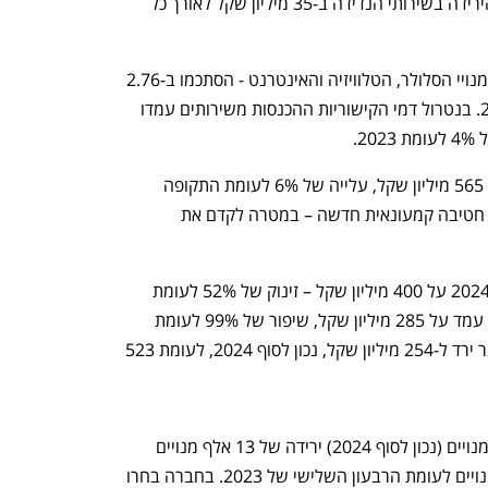
מעריכים את הפגיעה ברווח (לפני מס) מהירידה בשירותי הנדידה ב-35 מיליון שקל לאורך כל 
ההכנסות של החברה משירותים – כלומר מנויי הסלולר, הטלוויזיה והאינטרנט - הסתכמו ב-2.76 
מיליארד שקל, ירידה של 2% לעומת 2023. בנטרול דמי הקישוריות ההכנסות משירותים עמדו 
ההכנסות ממכירת ציוד, עמדו ב-2024 על 565 מיליון שקל, עלייה של 6% לעומת התקופה 
המקבילה. בדצמבר 2024 הקימה פרטנר חטיבה קמעונאית חדשה – במטרה לקדם את 
הרווח התפעולי של החברה עמד בסיכום 2024 על 400 מיליון שקל – זינוק של 52% לעומת 
2023. תזרים המזומנים החופשי המתואם עמד על 285 מיליון שקל, שיפור של 99% לעומת 
שנה קודמת, החוב הפיננסי נטו של פרטנר ירד ל-254 מיליון שקל, נכון לסוף 2024, לעומת 523 
בתחום הסלולר לפרטנר יש 2.631 מיליון מנויים (נכון לסוף 2024) ירידה של 13 אלף מנויים 
בהשוואה לסוף 2023 וירידה של 4,000 מנויים לעומת הרבעון השלישי של 2023. בחברה בחרו 