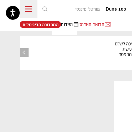
Duns 100
פורטל פיננסי
נפתח בכרטיסייה חדשה
הדואר האדום
ועידות
המהדורה הדיגיטלית
יכה לשלם
כישת
BASE: ההפסד
הרבעוני זינק ל-76