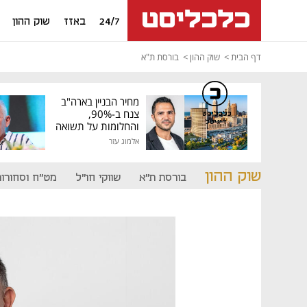
24/7
באזז
שוק ההון
דף הבית
שוק ההון
בורסת ת"א
מחיר הבניין בארה"ב
צנח ב-90%,
כלכליסט
דיגיטל
והחלומות על תשואה
גבוהה התנפצו
אלמוג עזר
שוק ההון
בורסת ת"א
שווקי חו"ל
מט"ח וסחורות