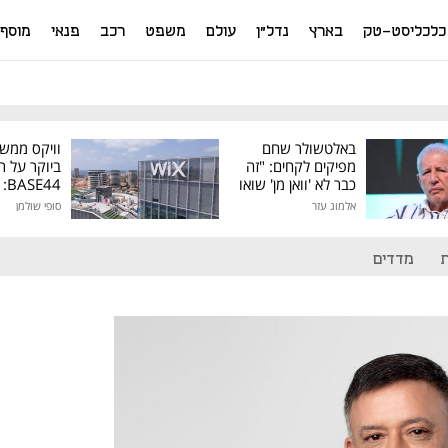
כלכליסט-טק
בארץ
נדל"ן
עולם
משפט
רכב
פנאי
מוסף
באלטשולר שחם
וויקס ממש
מפיקים לקחים: "זה
ביוקר על ר
כבר לא 'וואן מן' שואו
44
של גילעד"
אלמוג עזר
סופי שולמן
מיליון דולר
מדדים