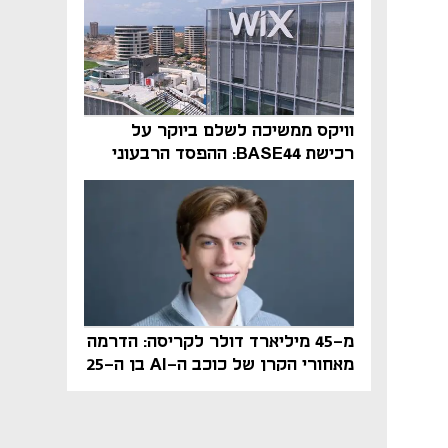
וויקס ממשיכה לשלם ביוקר על
רכישת BASE44: ההפסד הרבעוני
זינק ל-76 מיליון דולר
מ-45 מיליארד דולר לקריסה: הדרמה
מאחורי הקרן של כוכב ה-AI בן ה-25