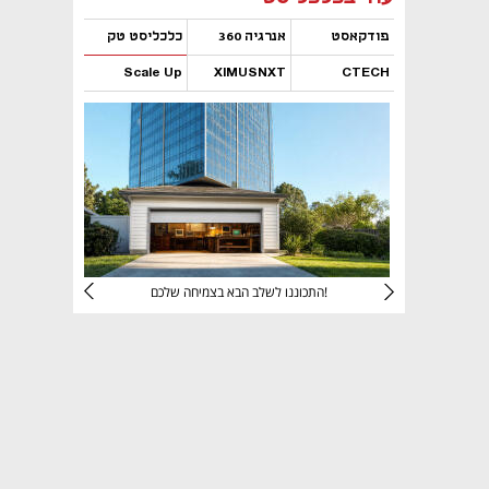
פודקאסט
אנרגיה 360
כלכליסט טק
Scale Up
XIMUSNXT
CTECH
נפתח בכרטיסייה חדשה
נפתח בכרטיסייה חדשה
נפתח בכרטיסייה חדשה
נפתח בכרטיסייה חדשה
יניהם
התכוננו לשלב הבא בצמיחה שלכם!