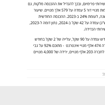
להתמקד בשנים האחרונות במנויי דור 5 ושירותי פרימיום, ובכך להגדיל את ההכנסה מלקוח, גם 
במחיר של אובדן לקוחות פחות רווחיים. כמות מנויי דור 5 עמדה על 579 אלך מנויים. שיעור 
נטישת המנויים עמד על 20% במהלך השנה, לעומת 24% ב-2023. ההכנסה החודשית 
הממוצעת למנוי סלולר (ARPU, בניכוי קש"ג) עמדה על 42 שקל ב-2024, נתון דומה ל-2023, 
רותי הנדידה. 
 ההכנסה הממוצעת מלקוח אינטרנט בחודש עמדה על 90 שקל, עלייה של 2 שקל בחודש 
לעומת הממוצע בב-2023. סך הכול לחברה 474 אלף מנויי אינטרנט  - מתוכם 92% על גבי 
תשתית סיבים אופטיים. בתחום הטלוויזיה לחברה 203 אלף מנויים, ירידה של 4,000 מנויים 
י