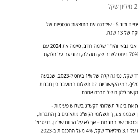
ההתמקדות בשירותי פרימיום -  סיבים אופטיים ודור 5 - שידרגה את התוצאות הכספיות של 
1 שנה. 
חברת שירותי התקשורת בהובלת המנכ"ל אבי גבאי והיו"ר שלמה רודב, סיימה את 2024 עם 
רווח נקי של 277 מיליון שקל, קפיצה של 70% ביחס לשנה שקדמה לה, והודיעה על חלוקת 
ההכנסות השנתיות הסתכמו ב-3.3 מיליארד שקל, נסיגה קלה של 1% ביחס ל-2023, שנבעה 
מירידה בדמי הקישוריות (קש"ג - קשרי גומלין). דמי הקישוריות הם תשלום המועבר בין חברות 
שר ללקוח של חברה אחרת. 
במשרד התקשורת קידמו בשנים האחרונות את ביטול תשלומי הקש"ג בשלוש פעימות - 
האחרונה תיכנס לתוקף ביוני הקרוב. מכיוון שבממוצע, ך תשלומי הקש"ג מתאזנים בין החברות, 
לביטול התשלום יש השפעה על שורת ההכנסות של החברות – אך לא על הרווח שלהן. בניטרול 
-2023.  