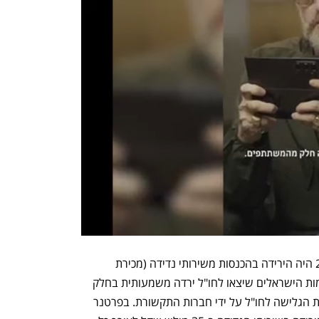
גורם נוסף שהשפיע על ההכנסות ב-2024 היה הירידה בהכנסות משירותי נדידה (מכירת 
חבילות סלולר בחו"ל). לאורך המלחמה כמות הישראלים שיצאו לחו"ל ירדה משמעותית בחלק 
מהתקופות – ואיתן גם המכירות של חבילות הגלישה לחו"ל על ידי חברות התקשורת. בפרטנר 