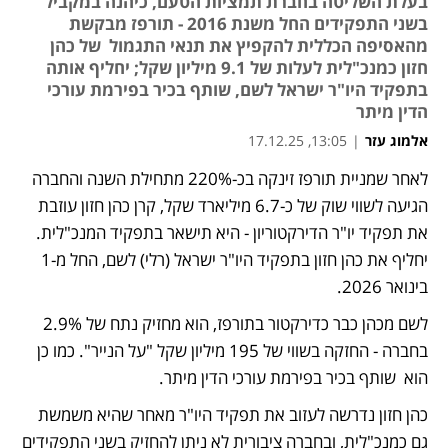
בעלת השליטה בחברת תמציות הטעם, כיהנה במקביל
בשני התפקידים החל משנת 2016 - תורפז מבקשת
מהאסיפה הכללית להקפיץ את תנאי התגמול של כהן
חזון כמנכ"לית לעלות של 9.1 מיליון שקל; יחליף אותה
בתפקיד היו"ר ישראל לשם, שותף בכיר בפירמת עורכי
הדין מיתר
אלמוג עזר
|
13:05, 17.12.25
לאחר שמניית תורפז זינקה בכ-220% מתחילת השנה והחברה 
הגיעה לשווי שוק של כ-6.7 מיליארד שקל, קרן כהן חזון עוזבת 
את תפקיד יו"ר הדירקטוריון - היא תישאר בתפקיד המנכ"לית. 
יחליף את כהן חזון בתפקיד היו"ר ישראל (רלי) לשם, החל מ-1 
בינואר 2026.
לשם מכהן כבר כדירקטור בתורפז, הוא מחזיק נתח של 2.9% 
בחברה - החזקה בשווי של 195 מיליון שקל "על הנייר". כמו כן 
הוא  שותף בכיר בפירמת עורכי הדין מיתר. 
כהן חזון נדרשה לעזוב את תפקיד היו"ר מאחר שהיא משמשת 
גם כמנכ"לית, ובחברה ציבורית לא ניתן להחזיק בשני התפקידים 