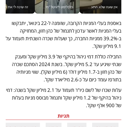
אין שעה שלא התעסקתי במשבר - טל אלכסנדרוביץ’ שגב מנהלת משברים תקשורתיים מכל מקום עם ה- Galaxy Z Fold8 Ultra שלה_v
כלכליסט דיגיטל "חינוך הוא המשימה של החיים שלי"_v
זה שינה לי את החיים: 
באספת בעלי המניות הקרובה, שזומנה ל-22 בינואר, יתבקשו 
בעלי המניות לאשר עדכון לתגמול של כהן חזון, המחזיקה 
ב-39.2% ממניות החברה, כך שעלות שכרה השנתית תעמוד על 
9.1 מיליון שקל. 
החבילה כוללת דמי ניהול בהיקף של 3.9 מיליון שקל ומענק 
שנתי שיגיע עד 5.2 מיליון שקל. בשנת 2024 הסתכם שכרה 
של כהן חזון ב-1.7 מיליון דולר (6 מיליון שקל). שווי מניותיה 
בתורפז עומד כיום על כ-2.6 מיליארד שקל.
עלות שכרו של לשם כיו"ר תעמוד על 2.1 מיליון שקל בשנה: דמי 
ניהול בהיקף של 1.2 מיליון שקל ותגמול מבוסס מניות בעלות 
של 900 אלף שקל.  
תגיות