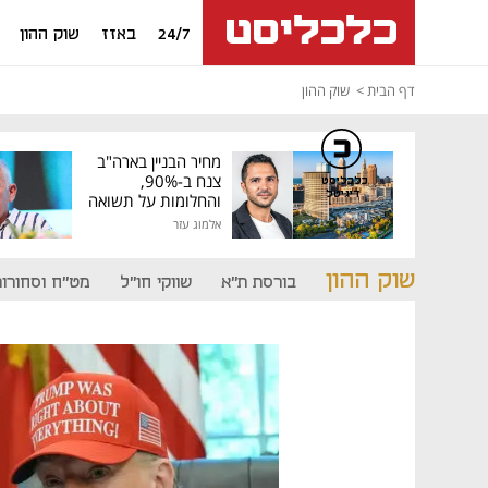
24/7
באזז
שוק ההון
דף הבית
שוק ההון
מחיר הבניין בארה"ב
צנח ב-90%,
כלכליסט
דיגיטל
והחלומות על תשואה
גבוהה התנפצו
אלמוג עזר
שוק ההון
בורסת ת"א
שווקי חו"ל
מט"ח וסחורות