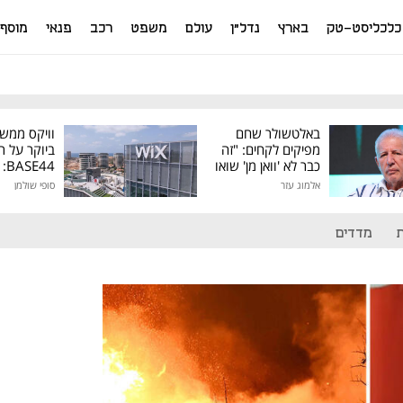
כלכליסט-טק
בארץ
נדל"ן
עולם
משפט
רכב
פנאי
מוסף
באלטשולר שחם
וויקס ממש
מפיקים לקחים: "זה
ביוקר על ר
כבר לא 'וואן מן' שואו
44
של גילעד"
אלמוג עזר
סופי שולמן
מיליון דולר
מדדים