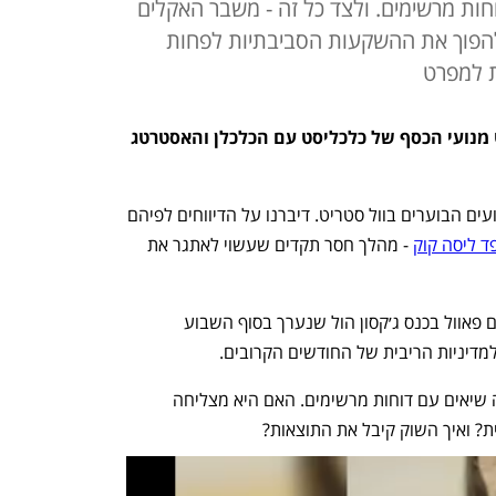
חות מרשימים. ולצד כל זה - משבר האקלים
להפוך את ההשקעות הסביבתיות לפחות
 למפרט
השבוע בפרק מספר 348 של פודקאסט מנועי הכסף של כלכליסט עם הכלכלן והאסטרטג 
בחלקו הראשון של הפרק עברנו על האירועים הבוערים בוול סטריט. דיברנו על הדיווחים לפיהם 
ד ליסה קוק
 - מהלך חסר תקדים שעשוי לאתגר את 
כמו כן, ניתחנו את נאומו של יו"ר הפד ג׳רום פאוול בכנס ג׳קסון הול שנערך בסוף השבוע 
למדיניות הריבית של החודשים הקרובים.
וגם - ענקית השבבים אנבידיה שוב שברה שיאים עם דוחות מרשימים. האם היא מצליחה 
? ואיך השוק קיבל את התוצאות?