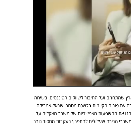
בחלק השני של הפרק דיברנו על כדור הארץ שמתחמם ועל החיבור לשווקים הפיננסים. בשיחה 
פתוחה שניהלנו עם שגית למפרט שמובילה את פורום הקיימות בלשכת מסחר ישראל-אמריקה 
ולשעבר סמנכלית בסיטיבנק ישראל - ניתחנו את ההשפעות האפשריות של משבר האקלים על 
תנועות אוכלוסייה. או במילים אחרות, על משברי הגירה שעלולים להתפרץ בעקבות מחסור גובר 