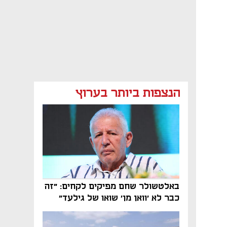
הנצפות ביותר בערוץ
באלטשולר שחם מפיקים לקחים: "זה
כבר לא 'וואן מן' שואו של גילעד"