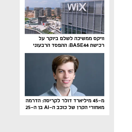
וויקס ממשיכה לשלם ביוקר על
רכישת BASE44: ההפסד הרבעוני
זינק ל-76 מיליון דולר
מ-45 מיליארד דולר לקריסה: הדרמה
מאחורי הקרן של כוכב ה-AI בן ה-25