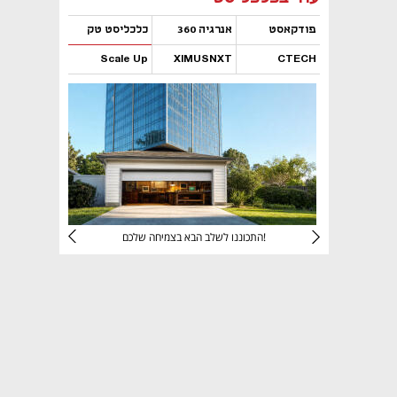
פודקאסט
אנרגיה 360
כלכליסט טק
Scale Up
XIMUSNXT
CTECH
נפתח בכרטיסייה חדשה
נפתח בכרטיסייה חדשה
נפתח בכרטיסייה חדשה
נפתח בכרטיסייה חדשה
יניהם
התכוננו לשלב הבא בצמיחה שלכם!