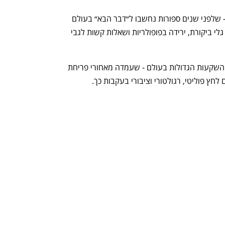
בהמשך, עברנו לדבר על השקעות ESG – שלפני שנים ספורות נחשבו ל״דבר הבא״ בעולם 
ההשקעות. אלא שכיום, הן מתמודדות עם גלי ביקורת, ירידה בפופולריות ושאלות קשות לגבי 
שוחחנו גם על בלאקרוק, אחת מחברות ההשקעות הגדולות בעולם - שעמדה מאחורי פריחת 
חץ פוליטי, רגולטורי וציבורי בעקבות כך.