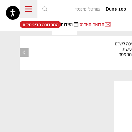
Duns 100
פורטל פיננסי
נפתח בכרטיסייה חדשה
הדואר האדום
ועידות
המהדורה הדיגיטלית
יכה לשלם
כישת
BASE: ההפסד
הרבעוני זינק ל-76