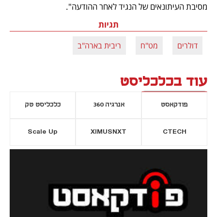
מסיבת העיתונאים של הנגיד לאחר ההודעה".
תגיות
דולרים
מט"ח
ריבית בארה"ב
עוד בכלכליסט
פודקאסט
אנרגיה 360
כלכליסט טק
Scale Up
XIMUSNXT
CTECH
יסייה חדשה
נפתח בכרטיסייה חדשה