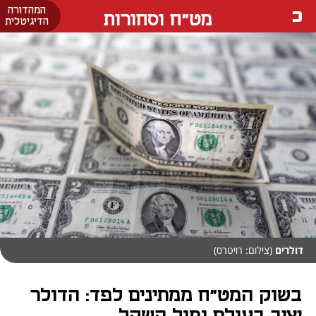
המהדורה
מט"ח וסחורות
הדיגיטלית
דולרים
(צילום: רויטרס)
בשוק המט"ח ממתינים לפד: הדולר