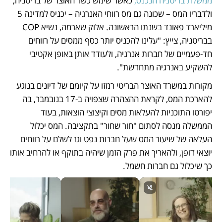
ממשלת בריטניה הנכנס,
 כאשר שימש כשר האוצר של בריטניה, 
ולדבריו המס – שכונה גם מס רווחי האנרגיה – יכניס למדינה 5 
מיליארד פאונד בשנתו הראשונה. אלוק שארמה, נשיא COP 
בבריטניה, צייץ: "עלינו להכניס יותר כסף ממסים על רווחים 
חד-פעמיים של חברות אנרגיה, ולעודד אותן באופן אקטיבי 
להשקיע באנרגיה מתחדשת".
מקורות במשרד האוצר הבריטי רמזו על קיומם של דיונים בנוגע 
להארכת המס, לקראת ההצהרה שצפויה ב-17 בנובמבר, בה 
יפורטו התוכניות להעלאות מסים וקיצוצי הוצאות, בעוד 
הממשלה מנסה לסתום "חור שחור" בתקציבה. המס יכלול 
העלאה של שיעור המס שעל חברות נפט וגז לשלם על רווחים 
יוצאי דופן, ולהאריך את פרק הזמן שיהיה בתוקף או להרחיב אותו 
כך שיכלול גם חברות חשמל. 