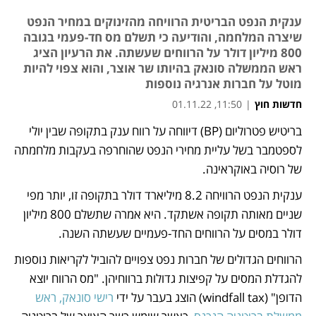
ענקית הנפט הבריטית הרוויחה מהזינוקים במחיר הנפט
שיצרה המלחמה, והודיעה כי תשלם מס חד-פעמי בגובה
800 מיליון דולר על הרווחים שעשתה. את הרעיון הציג
ראש הממשלה סונאק בהיותו שר אוצר, והוא צפוי להיות
מוטל על חברות אנרגיה נוספות
חדשות חוץ
|
11:50, 01.11.22
בריטיש פטרוליום (BP) דיווחה על רווח ענק בתקופה שבין יולי 
נפתח בכרטיסייה חדשה
לספטמבר בשל עליית מחירי הנפט שהוחרפה בעקבות מלחמתה 
של רוסיה באוקראינה. 
ענקית הנפט הרוויחה 8.2 מיליארד דולר בתקופה זו, יותר מפי 
שניים מאותה תקופה אשתקד. היא אמרה שתשלם 800 מיליון 
דולר במסים על הרווחים החד-פעמיים שעשתה השנה. 
הרווחים הגדולים של חברות נפט צפויים להוביל לקריאות נוספות 
להגדלת המסים על קפיצות גדולות ברווחיהן. "מס הרווח יוצא 
הדופן" (windfall tax) הוצג בעבר על ידי
 רישי סונאק, ראש 