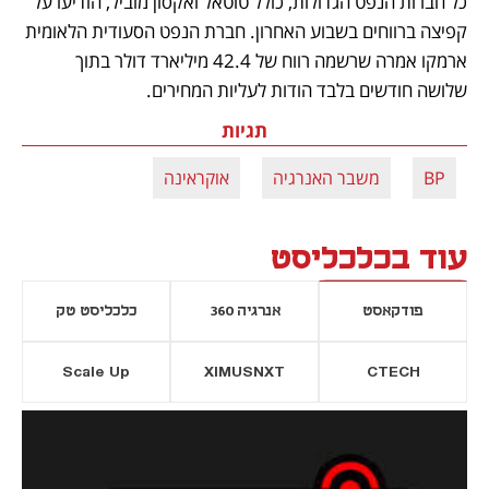
כל חברות הנפט הגדולות, כולל טוטאל ואקסון מוביל, הודיעו על 
קפיצה ברווחים בשבוע האחרון. חברת הנפט הסעודית הלאומית 
ארמקו אמרה שרשמה רווח של 42.4 מיליארד דולר בתוך 
שלושה חודשים בלבד הודות לעליות המחירים. 
תגיות
BP
משבר האנרגיה
אוקראינה
עוד בכלכליסט
פודקאסט
אנרגיה 360
כלכליסט טק
Scale Up
XIMUSNXT
CTECH
יסייה חדשה
נפתח בכרטיסייה חדשה