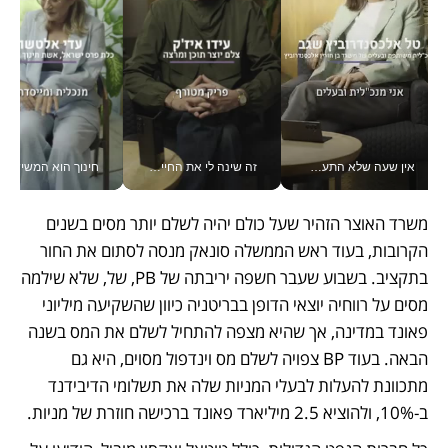
אין שעה שלא התעסקתי במשבר - טל אלכסנדרוביץ’ שגב מנהלת משברים תקשורתיים מכל מקום עם ה- Galaxy Z Fold8 Ultra שלה_v
זה שינה לי את החיים: איך עידו איז'ק הופך את הסמארטפון לכלי צילום מקצועי_v
חינוך הוא המש
משרד האוצר הזהיר שעל כולם יהיה לשלם יותר מסים בשנים 
הקרובות, בעוד ראש הממשלה סונאק מנסה לסתום את החור 
בתקציב. בשבוע שעבר חשפה יריבתה של PB, של, שלא שילמה 
מסים על רווחיה יוצאי הדופן בבריטניה כיוון שהשקיעה מיליוני 
פאונד במדינה, אך שהיא מצפה להתחיל לשלם את המס בשנה 
הבאה. בעוד BP צפויה לשלם מס וינדפול מסוים, היא גם 
מתכוונת להעלות לבעלי המניות שלה את תשלומי הדיבידנד 
ב-10%, ולהוציא 2.5 מיליארד פאונד ברכישה חוזרת של מניות.