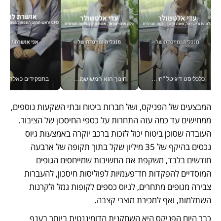
כלכליסט דיגיטל "חינוך הוא המשימה של החיים שלי"_v
חינוך הוא המשישמה של החיים שלי - V
בתפקידים כאלה אי אפשר לח
המבצעים של הפניקס, ושל חברות ביטוח ובתי השקעות נוספים, 
ממחישים עד כמה עזה התחרות על כספי החיסכון של הציבור. 
העובדה שסוכן ביטוח יכול לזכות ברכב יוקרה באמצעות גיוס 
נכסים בהיקף של 35 מיליון שקל בתוך תקופה של ארבעה 
חודשים בלבד, משקפת את החשיבות שמייחסים הגופים 
המוסדיים להפקדות חד־פעמיות לפוליסות חיסכון, להעברות 
צבירה מגופים מתחרים, לגיוס כספים לקופות גמל ולקרנות 
השתלמות, ואף למכירת מוצרי קצבה. 
כבר היום הפניקס היא השחקנית הדומיננטית ביותר בענף 