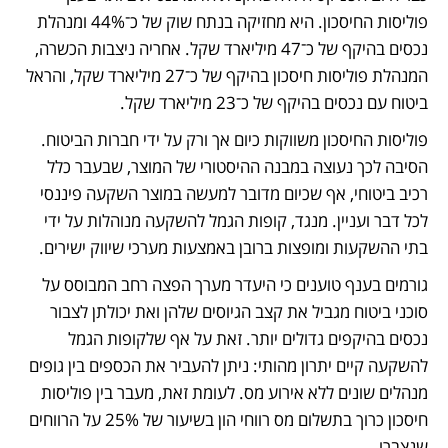
פוליסות החיסכון. היא מחזיקה בנתח שוק של כ־44% ומנהלת 
נכסים בהיקף של כ־47 מיליארד שקל. אחריה ניצבות הכשרה, 
המנהלת פוליסות חיסכון בהיקף של כ־27 מיליארד שקל, והראל 
ביטוח עם נכסים בהיקף של כ־23 מיליארד שקל.
פוליסות החיסכון משווקות כיום אך ורק על ידי חברות הביטוח. 
הסיבה לכך נעוצה במבנה ההיסטורי של המוצר, שבעבר כלל 
רכיב ביטוחי, אף שכיום מדובר למעשה במוצר השקעה פיננסי 
לכל דבר ועניין. מנגד, קופות הגמל להשקעה מנוהלות על ידי 
בתי ההשקעות ומופצות ברובן באמצעות מערכי שיווק ישירים.
גורמים בענף טוענים כי היעדר מערך הפצה רחב המבוסס על 
סוכני ביטוח מגביל את קצב הגיוסים שלהן ואת יכולתן לצבור 
נכסים בהיקפים גדולים יותר. זאת על אף שלקופות הגמל 
להשקעה קיים יתרון מהותי: ניתן להעביר את הכספים בין גופים 
מנהלים שונים ללא אירוע מס. לעומת זאת, מעבר בין פוליסות 
חיסכון כרוך בתשלום מס רווחי הון בשיעור של 25% על הרווחים 
שנצברו. 