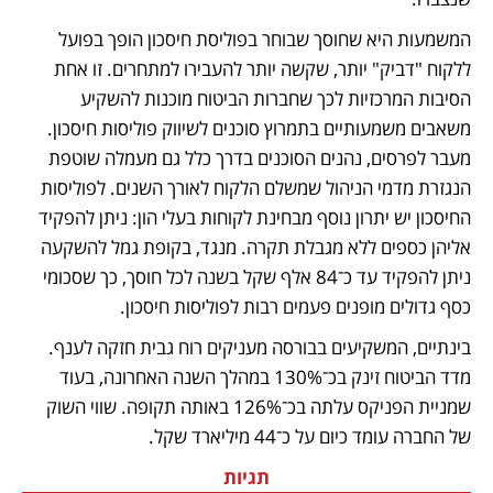
המשמעות היא שחוסך שבוחר בפוליסת חיסכון הופך בפועל 
ללקוח "דביק" יותר, שקשה יותר להעבירו למתחרים. זו אחת 
הסיבות המרכזיות לכך שחברות הביטוח מוכנות להשקיע 
משאבים משמעותיים בתמרוץ סוכנים לשיווק פוליסות חיסכון. 
מעבר לפרסים, נהנים הסוכנים בדרך כלל גם מעמלה שוטפת 
הנגזרת מדמי הניהול שמשלם הלקוח לאורך השנים. לפוליסות 
החיסכון יש יתרון נוסף מבחינת לקוחות בעלי הון: ניתן להפקיד 
אליהן כספים ללא מגבלת תקרה. מנגד, בקופת גמל להשקעה 
ניתן להפקיד עד כ־84 אלף שקל בשנה לכל חוסך, כך שסכומי 
כסף גדולים מופנים פעמים רבות לפוליסות חיסכון.
בינתיים, המשקיעים בבורסה מעניקים רוח גבית חזקה לענף. 
מדד הביטוח זינק בכ־130% במהלך השנה האחרונה, בעוד 
שמניית הפניקס עלתה בכ־126% באותה תקופה. שווי השוק 
של החברה עומד כיום על כ־44 מיליארד שקל. 
תגיות