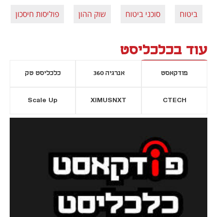
ביטוח
סוכני ביטוח
שוק ההון
פוליסות חיסכון
עוד בכלכליסט
פודקאסט
אנרגיה 360
כלכליסט טק
Scale Up
XIMUSNXT
CTECH
יסייה חדשה
נפתח בכרטיסייה חדשה