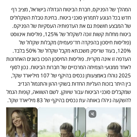
המהלך של הפניקס, חברת הביטוח הגדולה בישראל, מציב רף 
חדש בכל הנוגע לתמרוץ סוכני ביטוח. בחינת טבלת השקלולים 
של המבצע חושפת גם את העדפותיה העסקיות של הפניקס. 
ביטוח מחלות קשות זוכה לשקלול של 125%, פוליסות אינווסט 
(פוליסות חיסכון בהפקדה חד־פעמית) מקבלות שקלול של 
120%, בעוד שריסק משכנתא מקבל שקלול של 50% בלבד. 
העדפה זו אינה מקרית. פוליסות החיסכון הפכו בשנים האחרונות 
לאחד ממנועי הצמיחה המרכזיים של חברות הביטוח. נכון לסוף 
2025 נוהלו באמצעותן נכסים בהיקף של 107 מיליארד שקל, 
בין היתר בזכות העליות החדות בשוקי ההון והתגמול הנדיב 
שמקבלים סוכני הביטוח עבור שיווקן. לשם השוואה, קופות הגמל 
להשקעה ניהלו באותה עת נכסים בהיקף של 83 מיליארד שקל.