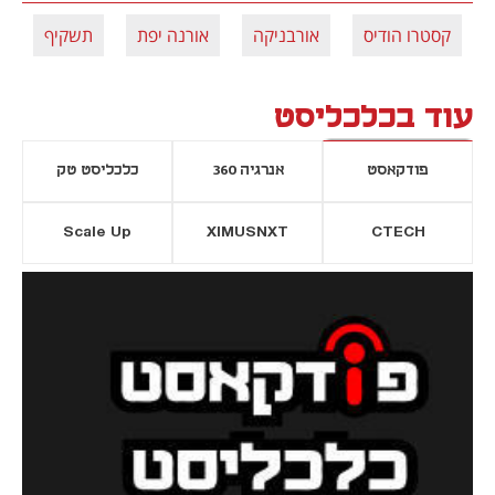
קסטרו הודיס
אורבניקה
אורנה יפת
תשקיף
עוד בכלכליסט
פודקאסט
אנרגיה 360
כלכליסט טק
Scale Up
XIMUSNXT
CTECH
יסייה חדשה
נפתח בכרטיסייה חדשה