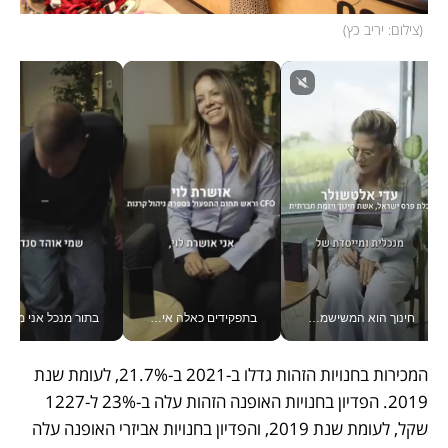
(
צילום: יריב כץ
)
חינוך הוא המשישמה של החיים שלי - V
בתפקידים כאלה אי אפשר לחכות: אושרת לוי מניעה השקעות ענק מהטלפון_v
בתור מנכל אני מקבל מאות הח
המכירות בחנויות הזהות גדלו ב-2021 ב-21.7%, לעומת שנת 
2019. הפדיון בחנויות האופנה הזהות עלה ב-23% ל-1227 
שקל, לעומת שנת 2019, והפדיון בחנויות אביזרי האופנה עלה 