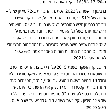
ב-13.6% ל-1638 שקל באותה התקופה.   
ברבעון הראשון של 2022 הסתכמו המכירות ב-72 מיליון שקל – 
עלייה של 51%. לעומת הרבעון המקביל. אורבניקה מציינת כי 
מדובר ברבעון חלש מסורתית בשל עונתיות, וב-2022 הוא היה 
חלש עוד יותר בשל גל האומיקרון, עיתוי חג הפסח באפריל 
והתמשכות עונת החורף. עוד מסרה החברה שבחודש אפריל 
2022 חלה עלייה משמעותית למכירות שתרמה לרווח התפעולי 
והנקי וכי המכירות בחנויות הזהות באפריל צמחו ב-10.2% 
לעומת אפריל 2021.   
אורבניקה הושקה בשנת 2015 על ידי קבוצת הודיס עוד טרם 
המיזוג עם קסטרו. המותג מציע פריטי אופנה ואקססוריז מוזלים 
וכולל 19 חנויות בשטח ממוצע של 1,900 מ"ר, הפועלות לצד 
אתר מכירות. קסטרו הודיס להנפיק את הרשת, בין היתר, על 
מנת לגייס כסף לפתיחת 32 סניפים נוספים בהשקעה כוללת 
של 125 מיליון שקל. זאת כשהיעד הוא להגיע עד שנת 2025 
ל-50 סניפים. 