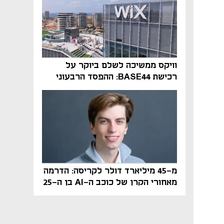
וויקס ממשיכה לשלם ביוקר על
רכישת BASE44: ההפסד הרבעוני
זינק ל-76 מיליון דולר
מ-45 מיליארד דולר לקריסה: הדרמה
מאחורי הקרן של כוכב ה-AI בן ה-25