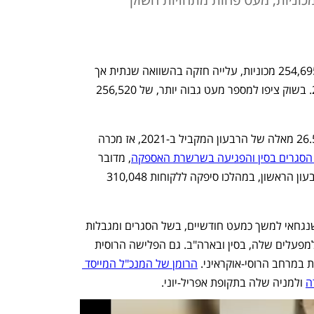
טסלה מסכמת רבעון שני עם מכירה של 254,695 מכוניות, עלייה חזקה בהשוואה שנתית אך 
ירידה בהשוואה לרבעון הראשון של 2022. בשוק ציפו למספר מעט גבוה יותר, של 256,520 
המספרים של הרבעון השני גבוהים ב-26.5% מאלה של הרבעון המקביל ב-2021, אז מכרה 
הסגרים בסין והפגיעה בשרשרת האספקה
, מדובר 
בירידה של 17.9% במכירות בהשוואה לרבעון הראשון, במהלכו סיפקה ללקוחות 310,048 
טסלה נפגעה מאד מסגירת קווי הייצור בשנגחאי למשך כמעט חודשיים, בשל הסגרים ומגבלות 
הקוביד, וכך גם נפגעה אספקת השבבים למפעלים שלה, בסין ובארה"ב. גם הפלישה הרוסית 
 במרחב הרוסי-אוקראיני. 
הרומן של המנכ"ל המייסד 
ה
 ולמניה שלה בתקופת אפריל-יוני. 