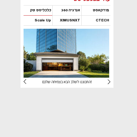
פודקאסט
אנרגיה 360
כלכליסט טק
Scale Up
XIMUSNXT
CTECH
נפתח בכרטיסייה חדשה
נפתח בכרטיסייה חדשה
נפתח בכרטיסייה חדשה
נפתח בכרטיסייה חדשה
יניהם
התכוננו לשלב הבא בצמיחה שלכם!