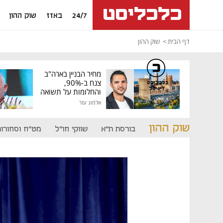
24/7
באזז
שוק ההון
דף הבית
שוק ההון
מחיר הבניין בארה"ב
צנח ב-90%,
כלכליסט
דיגיטל
והחלומות על תשואה
גבוהה התנפצו
אלמוג עזר
שוק ההון
בורסת ת"א
שווקי חו"ל
מט"ח וסחורות