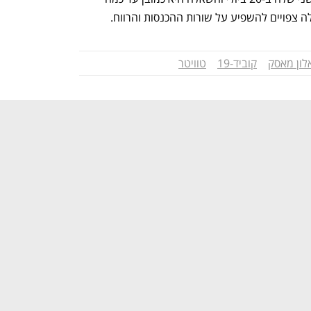
צפויים להשפיע על שורות ההכנסות והרווח. 
לון מאסק
קוביד-19
טוויטר