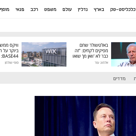
כלכליסט-טק
בארץ
נדל"ן
עולם
משפט
רכב
פנאי
מוסף
באלטשולר שחם
וויקס ממש
מפיקים לקחים: "זה
ביוקר על ר
כבר לא 'וואן מן' שואו
44
של גילעד"
אלמוג עזר
סופי שולמן
מיליון דולר
מדדים