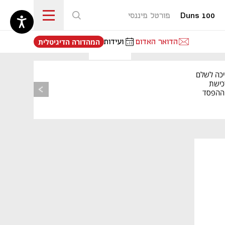
Duns 100
פורטל פיננסי
נפתח בכרטיסייה חדשה
הדואר האדום
ועידות
המהדורה הדיגיטלית
יכה לשלם
כישת
BASE: ההפסד
הרבעוני זינק ל-76