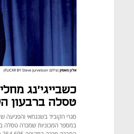
אלון מאסק
(צילום: FLICKR BY Steve Jurvetson)
כשבייגי'נג מחלי
טסלה ברבעון הש
במספר המכוניות שמכרה טסלה ברב
החברה מכרה בתקופה 254,695 מכוניות, מעט פחות מתחזיות השוק