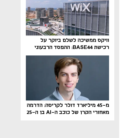
וויקס ממשיכה לשלם ביוקר על
רכישת BASE44: ההפסד הרבעוני
זינק ל-76 מיליון דולר
מ-45 מיליארד דולר לקריסה: הדרמה
מאחורי הקרן של כוכב ה-AI בן ה-25