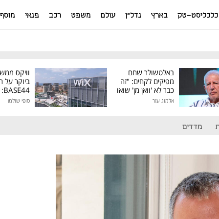
כלכליסט-טק
בארץ
נדל"ן
עולם
משפט
רכב
פנאי
מוסף
באלטשולר שחם
וויקס ממש
מפיקים לקחים: "זה
ביוקר על ר
כבר לא 'וואן מן' שואו
44
של גילעד"
אלמוג עזר
סופי שולמן
מיליון דולר
מדדים