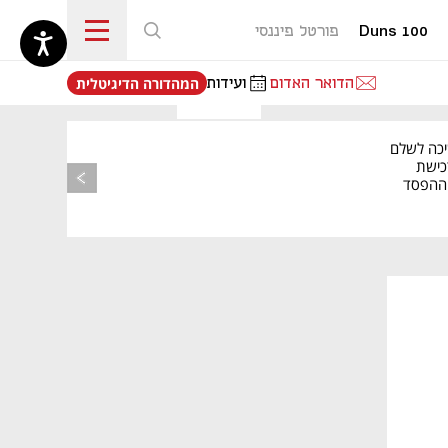
Duns 100
פורטל פיננסי
נפתח בכרטיסייה חדשה
הדואר האדום
ועידות
המהדורה הדיגיטלית
יכה לשלם
כישת
BASE: ההפסד
הרבעוני זינק ל-76