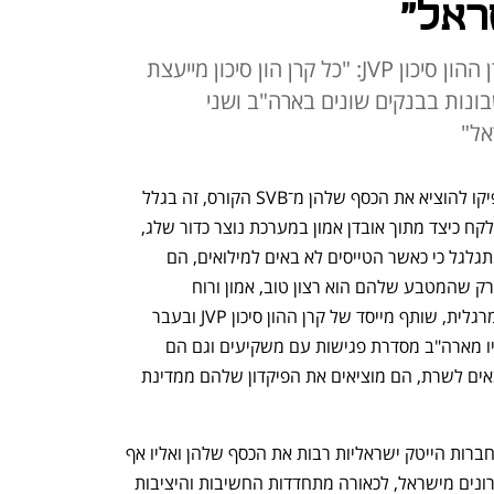
ראל"
אראל מרגלית, שותף מייסד של קרן ההון סיכון JVP: "כל קרן הון סיכון מייעצת
ונות בבנקים שונים בארה"ב ושני
אל"
"הסיבה שדווקא החברות הישראליות הספיקו להוציא את הכסף שלהן מ־SVB הקורס, זה בגלל 
שאנחנו מתקשרים בינינו ולומדים, אבל הלקח כיצד מתוך אובדן אמון במערכת נוצר כדור שלג, 
חייב להילמד. כדור השלג הישראלי כבר מתגלגל כי כאשר הטייסים לא באים למילואים, הם 
למעשה מושכים את הכסף שלנו מהבנק, רק שהמטבע שלהם הוא רצון טוב, אמון ורוח 
ההתנדבות", כך אומר ל"כלכליסט" אראל מרגלית, שותף מייסד של קרן ההון סיכון JVP ובעבר 
ח"כ מטעם מפלגת העבודה. "חזרתי עכשיו מארה"ב מסדרת פגישות עם משקיעים וגם הם 
מקשיבים לטייסים ומבינים שאם הם לא באים לשרת, הם מוציאים את הפיקדון שלהם ממדינת 
, שבו ניהלו חברות הייטק ישראליות רבות את הכסף שלהן ואליו אף 
הועבר חלק מהכסף שיצא בשבועות האחרונים מישראל, לכאורה מתחדדות החשיבות והיציבות 