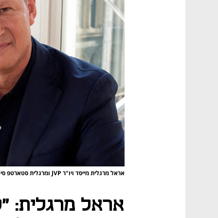
אראל מרגלית מייסד ויו"ר JVP ומרגלית סטארטפ סיטי