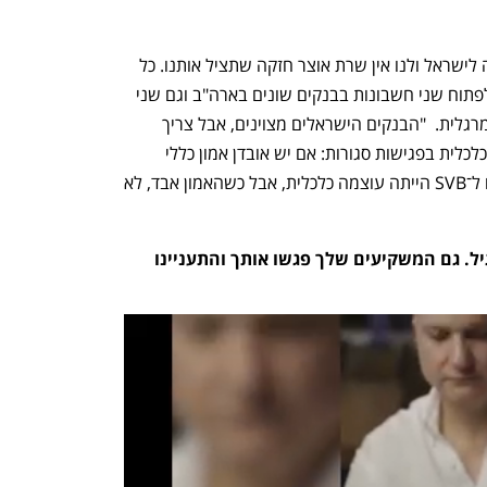
"המקרה של קריסת SVB הוא נורת אזהרה לישראל ולנו אין שרת אוצר חזקה שתציל אותנו. כל 
קרן הון סיכון מייעצת עכשיו ליזמים שלה לפתוח שני חשבונות בבנקים שונים בארה"ב וגם שני 
חשבונות בבנקים שונים בישראל", אומר מרגלית.  "הבנקים הישראלים מצוינים, אבל צריך 
להקשיב למה שאומרים ראשי המערכת הכלכלית בפגישות סגורות: אם יש אובדן אמון כללי 
במדינה זה גדול יותר מהמצב בחשבון. גם ל־SVB הייתה עוצמה כלכלית, אבל כשהאמון אבד, לא 
אבל בינתיים העסקים בישראל הם כרגיל. גם המשקיעים שלך פגשו אותך והתעניינו 