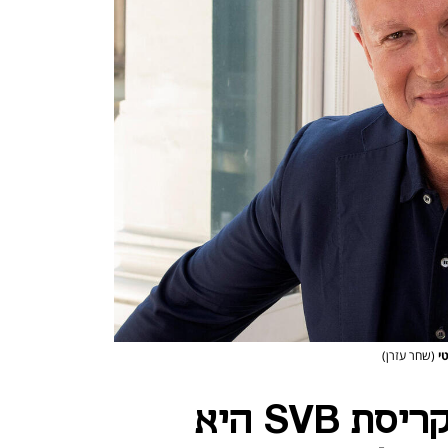
(שחר עזרן)
אראל מרגלית: "קריסת SVB היא