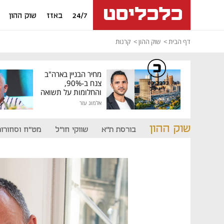
24/7
באזז
שוק ההון
דף הבית
שוק ההון
קרנות
מחיר הבניין בארה"ב
צנח ב-90%,
כלכליסט
דיגיטל
והחלומות על תשואה
גבוהה התנפצו
אלמוג עזר
שוק ההון
בורסת ת"א
שווקי חו"ל
מט"ח וסחורות