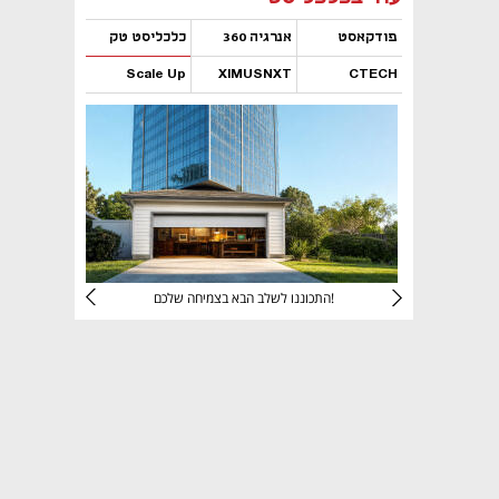
פודקאסט
אנרגיה 360
כלכליסט טק
Scale Up
XIMUSNXT
CTECH
נפתח בכרטיסייה חדשה
נפתח בכרטיסייה חדשה
נפתח בכרטיסייה חדשה
נפתח בכרטיסייה חדשה
יניהם
התכוננו לשלב הבא בצמיחה שלכם!