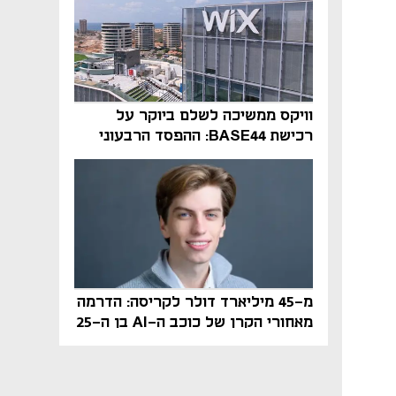
וויקס ממשיכה לשלם ביוקר על
רכישת BASE44: ההפסד הרבעוני
זינק ל-76 מיליון דולר
מ-45 מיליארד דולר לקריסה: הדרמה
מאחורי הקרן של כוכב ה-AI בן ה-25