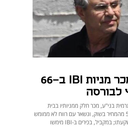
קובי אלכסנדר מכר מניות IBI ב-66
ץ לבורסה
מית בני"ע, מכר חלק ממניותיו בבית
ההשקעות IBI במחיר הנמוך ב-5% מהמחיר בשוק, ונשאר עם רווח לא ממומש
על הנייר של 660 מיליון שקל מהשקעתו; במקביל, בכירים ב-IBI מימשו