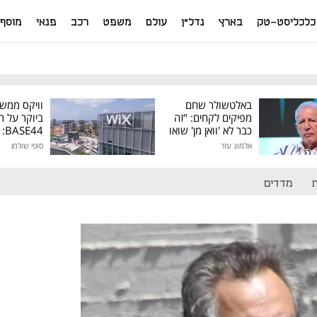
כלכליסט-טק
בארץ
נדל"ן
עולם
משפט
רכב
פנאי
מוסף
באלטשולר שחם
וויקס ממש
מפיקים לקחים: "זה
ביוקר על ר
כבר לא 'וואן מן' שואו
44
של גילעד"
אלמוג עזר
סופי שולמן
מיליון דולר
מדדים