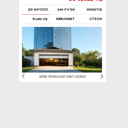
פודקאסט
אנרגיה 360
כלכליסט טק
Scale Up
XIMUSNXT
CTECH
נפתח בכרטיסייה חדשה
נפתח בכרטיסייה חדשה
נפתח בכרטיסייה חדשה
נפתח בכרטיסייה חדשה
יניהם
התכוננו לשלב הבא בצמיחה שלכם!