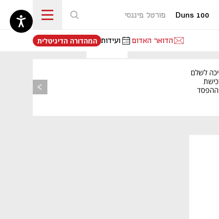
Duns 100
פורטל פיננסי
נפתח בכרטיסייה חדשה
הדואר האדום
ועידות
המהדורה הדיגיטלית
יכה לשלם
כישת
BASE: ההפסד
הרבעוני זינק ל-76