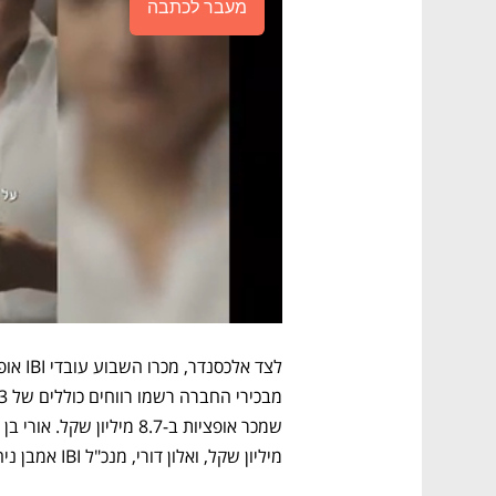
מעבר לכתבה
מיליון שקל, ואלון דורי, מנכ"ל IBI אמבן ניהול השקעות, מכר אופציות ב-3 מיליון שקל.