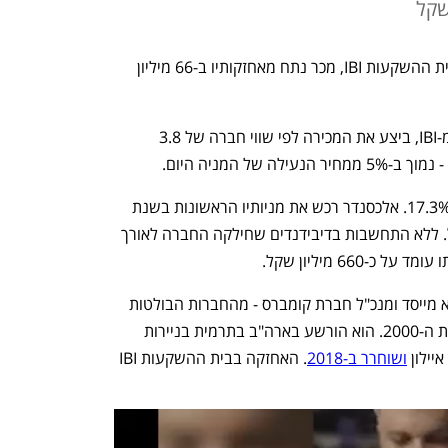
קובי אלכסנדר, מהמשקיעים הוותיקים בבית ההשקעות IBI, מכר נתח מאחזקותיו ב-66 מיליון 
אלכסנדר, שהחזיק טרם העסקה ב-19% מ-IBI, ביצע את המכירה לפי שווי חברה של 3.8 
לאחר המכירה, הוא נותר עם החזקה של 17.3%. אלכסנדר רכש את מניותיו הראשונות בשנת 
2005 לפי שווי חברה של 200 מיליון שקל. ללא התחשבות בדיבידנדים שחילקה החברה לאורך 
66 מיליון שקל.
אלכסנדר, יזם הייטק ישראלי-אמריקאי, הוא מייסד ומנכ"ל חברת קומברס - מהחברות הבולטות 
בענף ההייטק בשנות ה-90 ובתחילת שנות ה-2000. הוא הורשע בארה"ב בתרמית בניירות 
ילון 
ושוחרר ב-2018
. האחזקה בבית ההשקעות IBI 