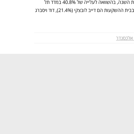
מניית IBI רשמה עלייה של 103% מתחילת השנה, בהשוואה לעלייה של 40.8% במדד תל 
אביב 90 שבו היא נכללת. בעלי השליטה בבית ההשקעות הם דייב לובצקי (21.4%), דוד ויסברג 
 אלכסנדר