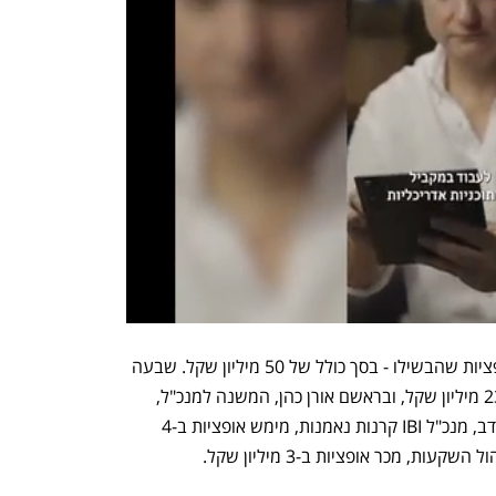
לצד אלכסנדר, מכרו השבוע עובדי IBI אופציות שהבשילו - בסך כולל של 50 מיליון שקל. שבעה 
מבכירי החברה רשמו רווחים כוללים של 23 מיליון שקל, ובראשם אורן כהן, המשנה למנכ"ל, 
שמכר אופציות ב-8.7 מיליון שקל. אורי בן דב, מנכ"ל IBI קרנות נאמנות, מימש אופציות ב-4 