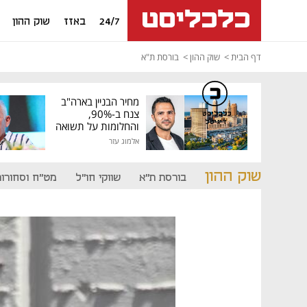
24/7
באזז
שוק ההון
דף הבית
שוק ההון
בורסת ת"א
מחיר הבניין בארה"ב
צנח ב-90%,
כלכליסט
דיגיטל
והחלומות על תשואה
גבוהה התנפצו
אלמוג עזר
שוק ההון
בורסת ת"א
שווקי חו"ל
מט"ח וסחורות