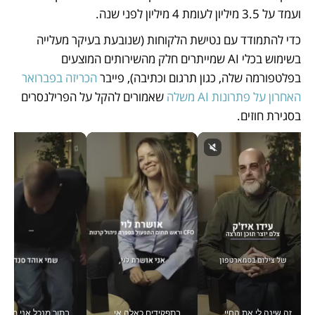
ועמד על 3.5 מיליון לעומת 4 מיליון לפני שנה. 
כדי להתמודד עם נטישת הלקוחות (שנובעת בעיקר מעלייה 
בשימוש בכלי AI שמייתרים חלק מהשירותים המוצעים 
בפלטפורמה שלה, כגון תרגום וכתיבה), פייבר 
הכריזה בפברואר 
האחרון על פתרונות AI משלה
 שאמורים להקל על הפרילנסרים 
בסגירת חוזים. 
זה שינה לי את החיים: איך עידו איז'ק הופך את הסמארטפון לכלי צילום מקצועי_v
בתפקידים כאלה אי אפשר לחכות: אושרת לוי מניעה השקעות ענק מהטלפון_v
בתור מנכל אני מקבל מאות החלטות ביום, וה- Galaxy Z Fold8 Ultra עוזר לי לחתוך אותן מהר יותר_v