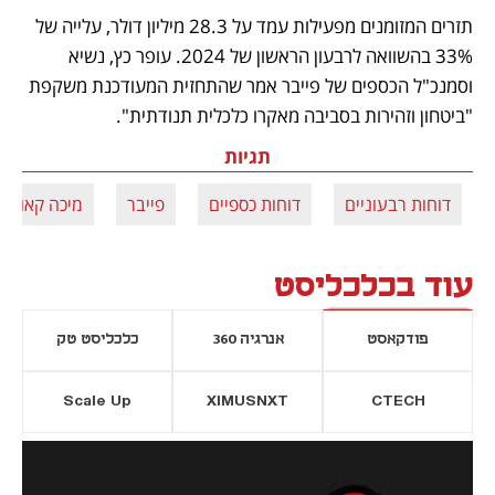
תזרים המזומנים מפעילות עמד על 28.3 מיליון דולר, עלייה של 
33% בהשוואה לרבעון הראשון של 2024. עופר כץ, נשיא 
וסמנכ"ל הכספים של פייבר אמר שהתחזית המעודכנת משקפת 
"ביטחון וזהירות בסביבה מאקרו כלכלית תנודתית". 
תגיות
דוחות רבעוניים
דוחות כספיים
פייבר
מיכה קאופמן
עוד בכלכליסט
פודקאסט
אנרגיה 360
כלכליסט טק
Scale Up
XIMUSNXT
CTECH
יסייה חדשה
נפתח בכרטיסייה חדשה