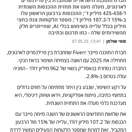
חברת התוכנה הישראלית שמחברת בין פרילנסרים
לארגונים, מעלה מעט את תחזית ההכנסות השנתית
ל-425-438 מיליון ד'; ההכנסות ברבעון הראשון עלו
ב-15% ל-107.2 מיליון ד'; מספר הלקוחות צנח בחצי
מיליון בגלל עלייה בשימוש בכלי AI, שמייתרים חלק
מהשירותים שלה - כמו תרגום וכתיבה
סופי שולמן
|
13:41, 07.05.25
חברת התוכנה פייבר Fiverr שמחברת בין פרילנסרים לארגונים, 
נפתח בכרטיסייה חדשה
מתחילה את 2025 עם האצה בצמיחה ושיפור ברווח הנקי. 
החברה נסחרת בנאסד"ק בשווי של 962 מיליון דולר - המניה 
עולה בטרום ב-2.8%.
על רקע השיפור, שנבע בין היתר מחתימה על חוזים גדולים 
בתחומי כתיבה, פיתוח אפליקציות, וידאו ושיווק דיגיטלי, היא 
מעדכנת כלפי מעלה את התחזית השנתית. 
את שלושת החודשים הראשונים של השנה סיימה פייבר עם 
הכנסות של 107.2 מיליון דולר, עלייה של 15% מול הרבעון 
המקביל. זאת למרות שמספר הלקוחות הפעילים המשיך לרדת 