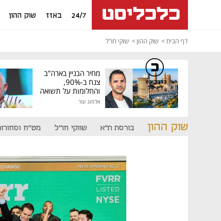
24/7
באזז
שוק ההון
דף הבית
שוק ההון
שוקי חו"ל
מחיר הבניין בארה"ב
צנח ב-90%,
כלכליסט
דיגיטל
והחלומות על תשואה
גבוהה התנפצו
אלמוג עזר
שוק ההון
בורסת ת"א
שווקי חו"ל
מט"ח וסחורות