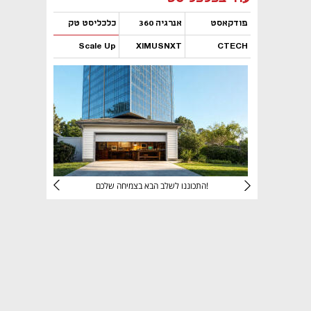
פודקאסט
אנרגיה 360
כלכליסט טק
Scale Up
XIMUSNXT
CTECH
נפתח בכרטיסייה חדשה
נפתח בכרטיסייה חדשה
נפתח בכרטיסייה חדשה
נפתח בכרטיסייה חדשה
יניהם
התכוננו לשלב הבא בצמיחה שלכם!