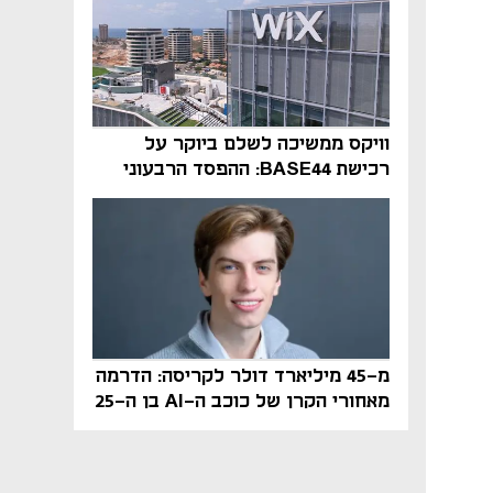
וויקס ממשיכה לשלם ביוקר על
רכישת BASE44: ההפסד הרבעוני
זינק ל-76 מיליון דולר
מ-45 מיליארד דולר לקריסה: הדרמה
מאחורי הקרן של כוכב ה-AI בן ה-25