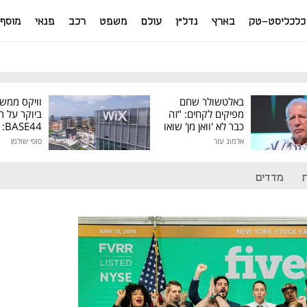
כלכליסט-טק
בארץ
נדל"ן
עולם
משפט
רכב
פנאי
מוסף
באלטשולר שחם
וויקס ממש
מפיקים לקחים: "זה
ביוקר על ר
כבר לא 'וואן מן' שואו
44
של גילעד"
אלמוג עזר
סופי שולמן
מיליון דולר
מדדים