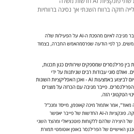
בפעילות של פייבר - שמציעה כעת שתי פונקציות AI חדשות משלה
ה חזקה ברווח השנתי אך נסיגה ברווחיות
אם אי אפשר לנצח אותו, תצטרף אליו: פייבר מגיבה לאיום מהפכת ה-AI על הפעילות שלה 
ומשלבת אותו בכלים שהיא מציעה למשתמשים. כך לפי הודעה שפרסמהאמש החברה, בצמוד 
 פייבר מפעילה פלטפורמה שמחברת בין פרילנסרים שמספקים שירותים כגון תכנות, 
גרפיקה, תרגום או דיבוב לבין ארגונים. ואולם סוגי עבודות רבים שניתנות על ידי 
הפרילנסרים בפלטפורמה ניתנים היום לביצוע באמצעות AI - ואכן האפליקציות השונות 
של הבינה המלאכותית מכות בשוק הפרילנסרים. פייבר מגיבה עם הכרזה על מוצרים 
י הטקטוני הזה. 
"ה-AI הוא לא האויב, אלא טכנולוגיה חזקה מאוד", אמר אתמול מיכה קאופמן, מייסד ומנכ"ל 
פייבר באירוע שערכה החברה לרגל ההשקה. פונקציות ה-AI החדשות של פייבר יאפשר 
לפרילנסרים לייצר אוטומטית מעין דוגמית של היצירה שלהם ללקוחות פוטנציאלי ומהצד השני 
לקוחות יוכלו לייצר מוצר עם החותמת והסגנון האישיים של הפרילנסר באופן אוטומטי תמורת 