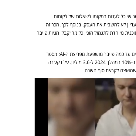
המוצר השני הוא מעין עוזר אישי לפרילנסר שיוכל לענות במקומו לשאלות של לקוחות 
פוטנציאליים, לאפשר לו להיות בחופשה ועדיין לא להשבית את העסק. בנוסף לכך, הכריזה 
פייבר כי הפרילנסרים מסויימים ישותפו בתוכנית מיוחדת לתגמול הוני, כלומר יקבלו מניות פייבר 
הדוחות הכספיים שהחברה פרסמה חושפים עד כמה פייבר מושפעת מפריצת ה-AI: מספר 
הרוכשים הפעילים בפלטפורמה שלה ירד ב-10% במהלך 2024 ל-3.6 מיליון. על רקע זה 
שהואצה לקראת סוף השנה. 