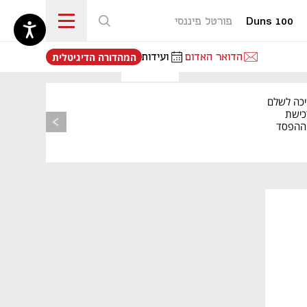
Duns 100
פורטל פיננסי
נפתח בכרטיסייה חדשה
הדואר האדום
ועידות
המהדורה הדיגיטלית
יכה לשלם
כישת
BASE: ההפסד
הרבעוני זינק ל-76