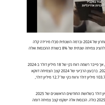
הכנסות מפעילות זו ירדו ב-4% ברבעון האחרון של 2024 וברמה השנתית סבלו מירידה קלה 
יותר. על אף החולשה הזו, פייבר מצליחה להציג צמיחה שנתית של 8% בשורת ההכנסות ואלה 
שיעור הרווח הגולמי נפגע במהלך השנה, אך פייבר רשמה רווח נקי של 18 מיליון דולר ב-2024 
וזאת לעומת רווח של 3.7 מיליון דולר ב-2023. ברבעון הרביעי של 2024 קצב הצמיחה דווקא 
הואץ ל-13% ופייבר הגיעה להכנסות של 103.7 מיליון דולר ורווח נקי של 12.7 מיליון דולר, 
כעת היא צופה הכנסות של 108-103 מיליון דולר בשלושת החודשים הראשונים של 2025 
והכנסות של 428-422 מיליון דולר בשנת 2025 כולה. הכנסות אלה ישקפו קצב צמיחה דומה 