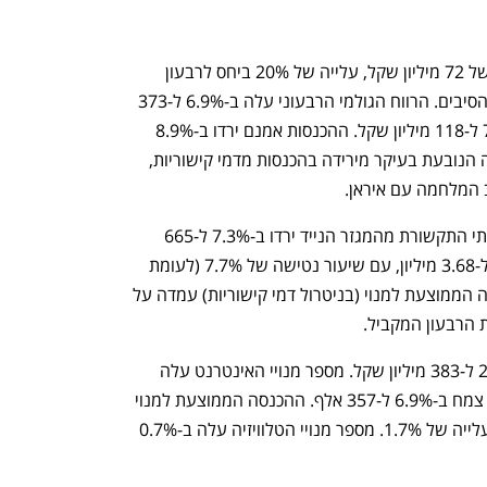
סלקום מסכמת רבעון ראשון עם רווח נקי של 72 מיליון שקל, עלייה של 20% ביחס לרבעון 
המקביל, לצד המשך התרחבות בפעילות הסיבים. הרווח הגולמי הרבעוני עלה ב-6.9% ל-373 
מיליון שקל, והרווח התפעולי עלה ב-7.3% ל-118 מיליון שקל. ההכנסות אמנם ירדו ב-8.9% 
ל-1.01 מיליארד שקל, אולם מדובר בירידה הנובעת בעיקר מירידה בהכנסות מדמי קישוריות, 
 המלחמה עם איראן.
בחלוקה לפי מגזרים, הכנסות ספקית שירותי התקשורת מהמגזר הנייד ירדו ב-7.3% ל-665 
מיליון שקל. מספר המנויים עלה ב-2.6% ל-3.68 מיליון, עם שיעור נטישה של 7.7% (לעומת 
8.3% ברבעון הראשון של 2025). ההכנסה הממוצעת למנוי (בניטרול דמי קישוריות) עמדה על 
במגזר הנייח, הכנסות החברה עלו ב-2.1% ל-383 מיליון שקל. מספר מנויי האינטרנט עלה 
ב-2.1% ל-389 אלף, ומספר מנויי הסיבים צמח ב-6.9% ל-357 אלף. ההכנסה הממוצעת למנוי 
באינטרנט עמדה על 99.6 שקל בחודש, עלייה של 1.7%. מספר מנויי הטלוויזיה עלה ב-0.7% 