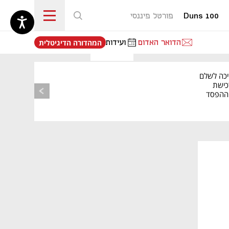
Duns 100
פורטל פיננסי
נפתח בכרטיסייה חדשה
הדואר האדום
ועידות
המהדורה הדיגיטלית
יכה לשלם
כישת
BASE: ההפסד
הרבעוני זינק ל-76