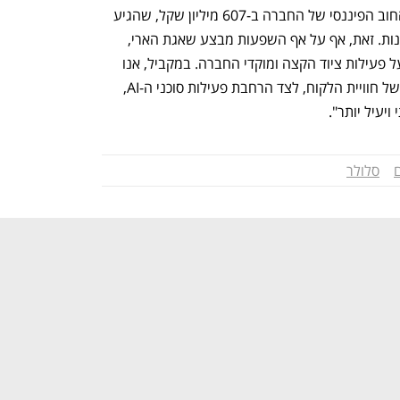
אדדי הוסיף: "בשנה החולפת הקטנו את החוב הפיננסי של החברה ב-607 מיליון שקל, שהגיע 
לרמה הנמוכה ביותר ב-20 השנים האחרונות. זאת, אף על אף השפעות מבצע שאגת הארי, 
ובהן פגיעה בהכנסות מנדידה והשפעות על פעילות ציוד הקצה ומוקדי החברה. במקביל, אנו 
ממשיכים להשקיע בחדשנות ובדיגיטציה של חוויית הלקוח, לצד הרחבת פעילות סוכני ה-AI, 
ויעיל יותר".
סלולר