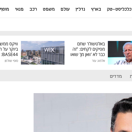
כלכליסט-טק
בארץ
נדל"ן
עולם
משפט
רכב
פנאי
מוסף
באלטשולר שחם
וויקס ממש
מפיקים לקחים: "זה
ביוקר על ר
כבר לא 'וואן מן' שואו
44
של גילעד"
אלמוג עזר
סופי שולמן
מיליון דולר
מדדים