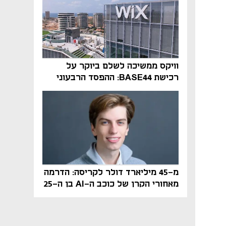
וויקס ממשיכה לשלם ביוקר על
רכישת BASE44: ההפסד הרבעוני
זינק ל-76 מיליון דולר
מ-45 מיליארד דולר לקריסה: הדרמה
מאחורי הקרן של כוכב ה-AI בן ה-25