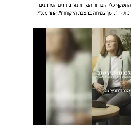
"סלקום פותחת את 2026 עם רבעון חזק, המשקף עלייה ברווח הנקי וזינוק בתזרים המזומנים 
החופשי - הגבוה ביותר ב-5 השנים האחרונות - והמשך צמיחה במצבת הלקוחות", אמר מנכ"ל 