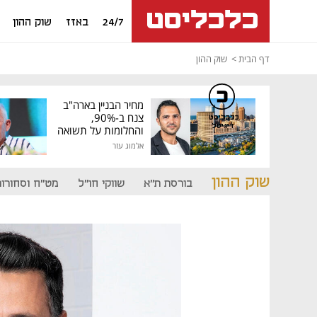
24/7
באזז
שוק ההון
דף הבית
שוק ההון
מחיר הבניין בארה"ב
צנח ב-90%,
כלכליסט
דיגיטל
והחלומות על תשואה
גבוהה התנפצו
אלמוג עזר
שוק ההון
בורסת ת"א
שווקי חו"ל
מט"ח וסחורות