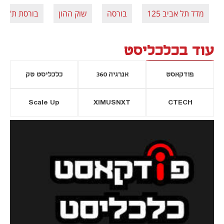
מדד תל אביב 125
בורסה
שוק ההון
בורסת ת"א
עוד בכלכליסט
פודקאסט
אנרגיה 360
כלכליסט טק
Scale Up
XIMUSNXT
CTECH
יסייה חדשה
נפתח בכרטיסייה חדשה