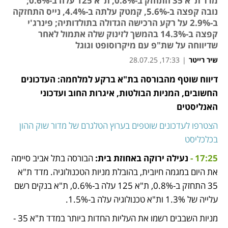
מדד ת"א 35 התחזק ב-0.8%, ת"א 125 עלה ב-0.6%;
נובה קפצה ב-5.6%, קמטק עלתה ב-4.4%, נייס התחזקה
ב-2.9% על רקע הרכישה הגדולה בתולדותיה; פינרג'י
קפצה ב-14.3% בהמשך לזינוק שלה אתמול לאחר
שדיווחה על שת"פ עם מיקרוסופט וגוגל
שיר רייטר
|
17:33, 28.07.25
דיווח שוטף מהבורסה בת"א ברקע למלחמה: העדכונים 
נפתח בכרטיסייה חדשה
נפתח בכרטיסייה חדשה
נפתח בכרטיסייה חדשה
נפתח בכרטיסייה חדשה
החשובים, המניות הבולטות, איגרות החוב ועדכוני 
האנליסטים
הצטרפו לעדכונים שוטפים בערוץ הטלגרם של מדור שוק ההון 
בכלכליסט
17:25 - 
נעילה ירוקה באחוזת בית:
 הבורסה בתל אביב סיימה 
את היום במגמה חיובית, בהובלת מניות הטכנולוגיה. מדד ת"א 
35 התחזק ב-0.8%, ת"א 125 עלה ב-0.6%, ת"א בנקים רשם 
עלייה של 1.3% ות"א טכנולוגיה עלה ב-1.5%.
מניות השבבים רשמו את העליות החדות ביותר במדד ת"א 35 - 