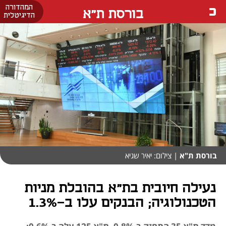
המהדורה
בורסת ת"א
הדיגיטלית
בורסת ת"א
| צילום: יאיר שגיא
נעילה חיובית בת"א בהובלת מניות
הטכנולוגיה; הבנקים עלו ב-1.3%