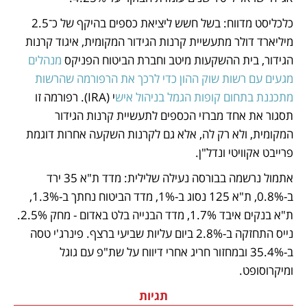
כלכליסט מדווח: בשל חשש ליציאת כספים בהיקף של כ־2.5 
מיליארד דולר מתעשיית קרנות הגידור המקומית, איגוד קרנות 
הגידור, בית ההשקעות מיטב וחברת הביטוח הפניקס 
מנהלים 
מגעים עם רשות שוק ההון כדי לרכך את הרפורמה שהרשות 
מתכננת בתחום קופות הגמל בניהול איש
י (IRA). רפורמה זו 
תסגור את אחד מברזי הכספים לתעשיית קרנות הגידור 
המקומית, ולא רק לה, אלא גם לקרנות השקעה אחרות דוגמת 
פרייבט אקוויטי ונדל"ן. 
אתמול נרשמה בבורסה נעילה שלילית: מדד ת"א 35 ירד 
ב-0.8%, ת"א 125 נסוג ב-1%, מדד הביטוח נחתך ב-1.3%, 
ת"א בנקים איבד 1.7%, מדד הבנייה בלט באדום - מחק 2.5%.  
נייס התחזקה ב-2.8% ביום עליות שביעי ברצף. פינרג'י טסה 
ב-35.4% ובמחזור חריג אחרי דיווח על שת"פ עם גוגל 
ומיקרוסופט.
תגיות