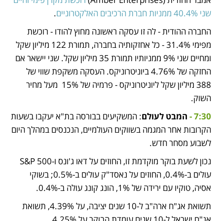
שני 40.4% ממניות חברת הרכיבים האלקטרוניים
.
החברה ההודית - לה זו עסקה ראשונה מחוץ להודו - רוכשת 
מפימי 31.4% - כל אחזקותיה בחברה, תמורת 122 מיליון שקל 
ומחיים שני 9% ממניותיו תמורת 35 מיליון שקל. שני יישאר אם 
החזקה של 4.76% ביוניטרוניקס. העסקה משקפת שווי של 
388 מיליון שקל ליוניטרוניקס - פרמיה של 15%  מעל מחיר 
השוק.
7:30 -
 המבט לעולם
: המשקיעים בבורסה בת"א יעקבו בשעות 
הקרובות אחר המגמה בשווקים העולמיים, הנכנסים במהלך היום 
לשבוע מסחר חדש. 
נכון לשעת בוקר מוקדמת זו, החוזים על דאו ג'ונס ו-S&P 500 
עולים ב-0.4%, החוזים על נאסד"ק עולים ב-0.5%; בשוקי 
אסיה, טוקיו עם ירידה של 1%, הונג קונג עולה ב-0.4%. 
תשואת אג"ח ארה"ב ל-10 שנים יציבה, על 4.39%, תשואת 
אג"ח ישראל ל-10 שנים עומדת הבוקר על 4.25%. 