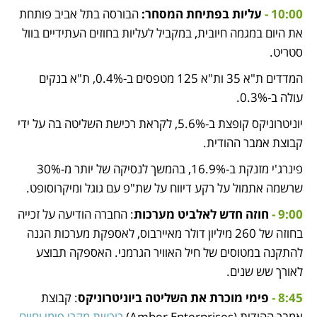
10:00 - 
עליות בפתיחת המסחר: 
הבורסה בתל אביב פותחת 
את היום במגמה חיובית, במקביל לעליות בחוזים העתידיים בוול 
סטריט.
המדדים ת"א 35 ות"א 125 מטפסים ב-0.4%, ת"א בנקים 
עולה ב-0.3%.
יוניטרוניקס קופצת ב-5.6%, לקראת רכישת השליטה בה על ידי 
קבוצת אמבר ההודית.
פינרג'י מזנקת ב-16.9%, בהמשך לנסיקה של יותר מ-30% 
שרשמה אתמול על רקע דיווח על שת"פ עם גוגל ומיקרוסופט.
9:00 - 
חוזה חדש לאלביט מערכות
: החברה הודיעה על זכייה 
בחוזה של 260 מיליון דולר מאיירבוס, לאספקת מערכות הגנה 
להתקנה במטוסים של חיל האוויר הגרמני. האספקה תבוצע 
לאורך שש שנים. 
8:45 -
 פימי מוכרת את השליטה ביוניטרוניקס
: קבוצת 
אמבר ההודית (Amber Enterprises)
 רוכשת מקרן פימי וחיים 