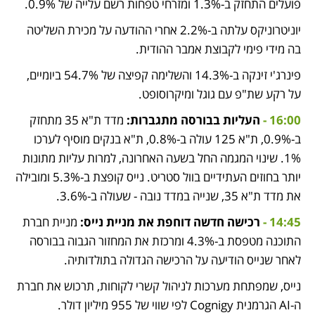
פועלים התחזק ב-1.3% ומזרחי טפחות רשם עלייה של 0.9%.
יוניטרוניקס עלתה ב-2.2% אחרי ההודעה על מכירת השליטה 
בה מידי פימי לקבוצת אמבר ההודית.
פינרג'י זינקה ב-14.3% והשלימה קפיצה של 54.7% ביומיים, 
על רקע שת"פ עם גוגל ומיקרוסופט.
16:00 - 
העליות בבורסה מתגברות: 
מדד ת"א 35 מתחזק 
ב-0.9%, ת"א 125 עולה ב-0.8%, ת"א בנקים מוסיף לערכו 
1%. שינוי המגמה החל בשעה האחרונה, למרות עליות מתונות 
יותר בחוזים העתידיים בוול סטריט. נייס קופצת ב-5.3% ומובילה 
את מדד ת"א 35, שנייה במדד נובה - שעולה ב-3.6%.
14:45 - 
רכישה חדשה דוחפת את מניית נייס: 
מניית חברת 
התוכנה מטפסת ב-4.3% ומרכזת את המחזור הגבוה בבורסה 
לאחר שנייס הודיעה על הרכישה הגדולה בתולדותיה. 
נייס, שמפתחת מערכות לניהול קשרי לקוחות, תרכוש את חברת 
ה-AI הגרמנית Cognigy לפי שווי של 955 מיליון דולר. 