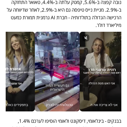
נובה קפצה ב-5.6%, קמטק עלתה ב-4.4%, טאואר התחזקה 
ב-2.9%. מניית נייס טיפסה גם היא ב-2.9%, לאחר שדיווחה על 
הרכישה הגדולה בתולדותיה - חברת AI גרמנית תמורת כמעט 
מיליארד דולר.
אני לא צריכה את המשרד: רונית שרעבי-חדד מנהלת ארגון של 30000 עובדים מכל מקום_v
טכנולוגיה זה לא רק בהייטק: גם תעשיית המזון הישראלית מאמצת כלי AI, אוטומציה וניתוח דאטה בזמן אמת
בתפקידים כאלה אי אפשר לח
בבנקים - בינלאומי, דיסקונט ולאומי הוסיפו לערכם 1.4%, 