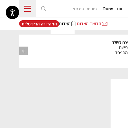
Duns 100
פורטל פיננסי
נפתח בכרטיסייה חדשה
הדואר האדום
ועידות
המהדורה הדיגיטלית
יכה לשלם
כישת
BASE: ההפסד
הרבעוני זינק ל-76