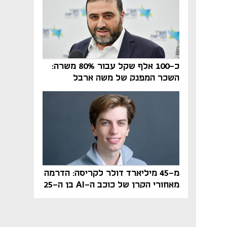
כ-100 אלף שקל עבור 80% משרה:
השכר המפנק של משה ארבל
במהדרין נחשף
מ-45 מיליארד דולר לקריסה: הדרמה
מאחורי הקרן של כוכב ה-AI בן ה-25