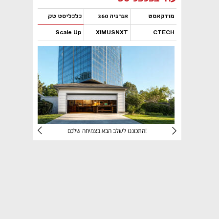
פודקאסט
אנרגיה 360
כלכליסט טק
Scale Up
XIMUSNXT
CTECH
נפתח בכרטיסייה חדשה
נפתח בכרטיסייה חדשה
נפתח בכרטיסייה חדשה
נפתח בכרטיסייה חדשה
יניהם
התכוננו לשלב הבא בצמיחה שלכם!