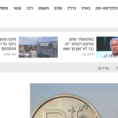
כלכליסט-טק
בארץ
נדל"ן
עולם
משפט
רכב
פנאי
מוסף
באלטשולר שחם
וויקס ממש
מפיקים לקחים: "זה
ביוקר על ר
כבר לא 'וואן מן' שואו
44
של גילעד"
אלמוג עזר
סופי שולמן
מיליון דולר
מדדים