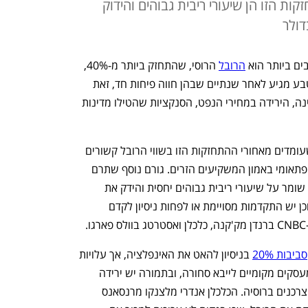
ות הזו הן שיעורי ריבית גבוהים והידוק
דולר
 ביותר הוא 
הרובל
 הרוסי, שהתחזק ביותר מ-40%, 
כך לפי בנק אוף אמריקה. הראלי הזה במטבע מגיע לאחר שנתיים שבהן חווה פיחות חד, זאת 
על רקע המלחמה המתמשכת מול אוקראינה, הירידה במחירי הנפט, הסנקציות שהטילו מדינות 
להערכת אנליסטים, הגורמים העיקריים שעומדים מאחורי ההתחזקות הזו בשווי הרובל קשורים 
להגבלות הון והידוק המדיניות, ולא לזינוק פתאומי באמון המשקיעים הזרים. גורם נוסף שתרם 
למצב הוא הדולר שנחלש. "הבנק המרכזי שומר על שיעורי ריבית גבוהים יחסית והידק את 
הגבלות ההון והגבלות נוספות על מט"ח, וכן יש התקדמות מסויימת או לפחות ניסיון לקדם 
סביבות 20%
 בניסיון להאט את האינפלציה, אך עלויות 
ההלוואה הגבוהות כתוצאה מכך מונעות מעסקים מקומיים לייבא סחורה, ובתמורה יש ירידה 
בביקוש למטבעות זרים בקרב העסקים והצרכנים ברוסיה. הכלכלן אנדרי מלצנקו מרנסאנס 