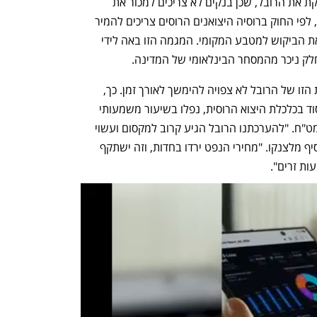
קפיטול הסביר כי הירידה הזו בביקוש מחזקת את הרובל, שכן בנקים לא צריכים למכור את 
המטבע כדי לקנות דולרים או יואן. בו בזמן, לפי החוק ברוסיה היצואנים הרוסים צריכים להמיר 
תשלומים בדולרים לרובל, ובכך מגדילים את הביקוש למטבע המקומי. המגמה הזו באה לידי 
לק ניכר מהמסחר הבינלאומי של המדינה. 
עם זאת, אנליסטים מזהירים כי ההתחזקות הזו של הרובל לא צפויה להימשך לאורך זמן. כך, 
מחירי הנפט הנחשבים לאחד מעמודי היסוד בכלכלת היצוא הרוסית, נפלו בשיעור משמעותי 
השנה, מה שעלול להשפיע על תזרימי המט"ח. "להערכתנו הרובל הגיע קרוב למקסום ועשוי 
להתחיל להיחלש כבר בעתיד הקרוב", הוסיף מלצנקו. "מחירי הנפט ירדו בחדות, וזה ישתקף 
ת זרים". 