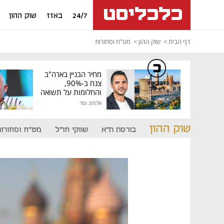
24/7
באזז
שוק ההון
דף הבית
שוק ההון
מט"ח וסחורות
מחיר הבניין בארה"ב
צנח ב-90%,
כלכליסט
דיגיטל
והחלומות על תשואה
גבוהה התנפצו
אלמוג עזר
שוק ההון
בורסת ת"א
שווקי חו"ל
מט"ח וסחורות