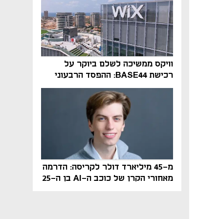
וויקס ממשיכה לשלם ביוקר על
רכישת BASE44: ההפסד הרבעוני
זינק ל-76 מיליון דולר
מ-45 מיליארד דולר לקריסה: הדרמה
מאחורי הקרן של כוכב ה-AI בן ה-25