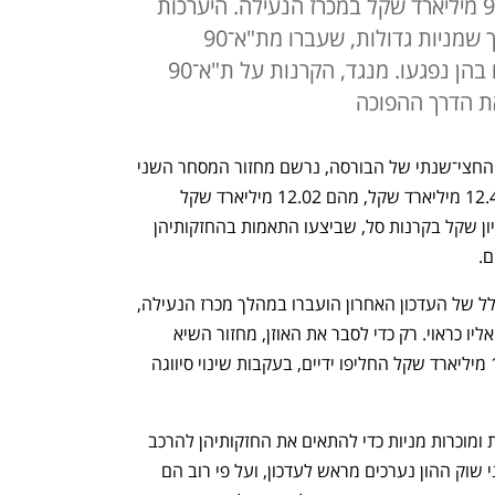
מיליארד שקל החליפו ידיים - מהם 9 מיליארד שקל במכרז הנעילה. היערכות
חסר של שחקנים בשוק הביאה לכך שמניות גדולות, שעברו מת"א־90
לת"א־35, נפלו, והקרנות שהחזיקו בהן נפגעו. מנגד, הקרנות על ת"א־90
את הדרך ההפוכה
ביום שלישי, 6 במאי, בעת עדכון המדדים החצי־שנתי של הבורסה, נרשם מחזור המסחר השני 
בגודלו אי פעם באחוזת בית, שעמד על 12.48 מיליארד שקל, מהם 12.02 מיליארד שקל 
שהחליפו ידיים במסחר במניות ו־456 מיליון שקל בקרנות סל, שביצעו התאמות בהחזקותיהן 
. 
יותר מ־9 מיליארד שקל מתוך המחזור הכולל של העדכון האחרון הועברו במהלך מכרז הנעילה, 
בעדכון המורכב ששחקני השוק לא נערכו אליו כראוי. רק כדי לסבר את האוזן, מחזור השיא 
באחוזת בית נרשם במאי 2010, שבו 16.4 מיליארד שקל החליפו ידיים, בעקבות שינוי סיווגה 
במהלך עדכון המדדים, קרנות הסל רוכשות ומוכרות מניות כדי להתאים את החזקותיהן להרכב 
ולמשקל החדש של כל מניה במדד. שחקני שוק ההון נערכים מראש לעדכון, ועל פי רוב הם 