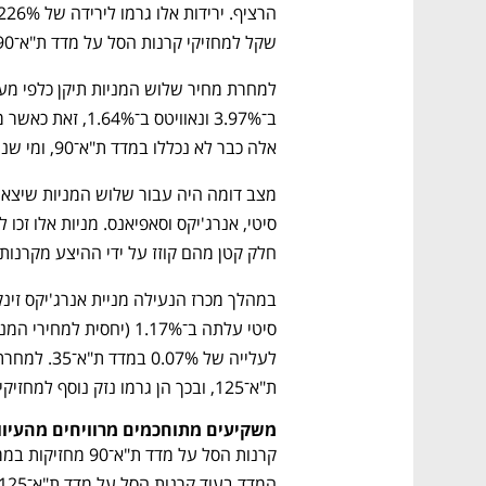
שקל למחזיקי קרנות הסל על מדד ת"א־90. 
נפתח בכרטיסייה חדשה
נפתח בכרטיסייה חדשה
נפתח בכרטיסייה חדשה
נפתח בכרטיסייה חדשה
אלה כבר לא נכללו במדד ת"א־90, ומי שנהנה מהתיקון הם מחזיקי קרנות הסל על מדד ת"א־35.
חלק קטן מהם קוזז על ידי ההיצע מקרנות הס
CTech – the
הבית של ההייטק הישראלי
ת"א־125, ובכך הן גרמו נזק נוסף למחזיקי קרנות הסל על מדד ת"א־90.
משקיעים מתוחכמים מרוויחים מהעיוות