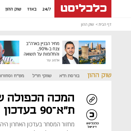
24/7
באזז
שוק ההון
דף הבית
שוק ההון
מחיר הבניין בארה"ב
צנח ב-90%,
והחלומות על תשואה
גבוהה התנפצו
אלמוג עזר
שוק ההון
בורסת ת"א
שווקי חו"ל
מט"ח וסחורות
המכה הכפולה שס
ת"א־90 בעדכון הרכב המדדים
כלכליסט
דיגיטל