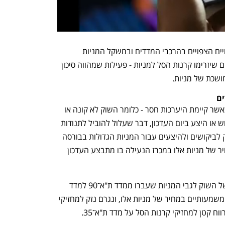
פעילות זו דורשת חישוב מוקדם של השינויים הצפויים בהרכבי המדדים ובמשקל המניות 
במדדים, שמהם ייגזרו הביקושים וההיצעים שיזרימו קרנות הסל למניות - פעילות שמהווה סיכון 
ושכת של מניות.
ים
אבל היערכות השוק אינה תמיד מדויקת. כאשר קיימת היערכות חסר - כלומר השוק לא קונה או 
מוכר מספיק מניות מראש - נוצר לחץ ביקוש או היצע ביום העדכון, דבר שעלול להוביל לתנודות 
שערים במניות. על פי רוב, היערכות השוק לביקושים ולהיצעים עבור המניות הגדולות בבורסה 
מדויקת יחסית, וכתוצאה מכך תנודות המחיר של מניות אלו במכרז הנעילה בו מתבצע העדכון 
אך בעדכון הנוכחי היתה היערכות בחסר של השוק לגבי המניות שעברו ממדד ת"א־90 למדד 
ת"א־35 ולהפך. כתוצאה מכך חלו שינויים משמעותיים במחיר של מניות אלו, ונגרם נזק למחזיקי 