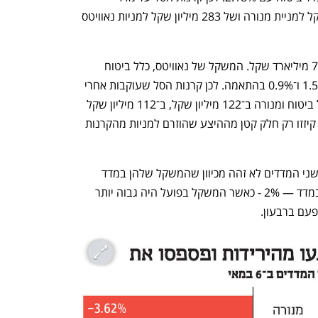
ת"א־90 הזרימו היצעים של 321 מיליון שקל למניית מנורה ושל 283 מיליון שקל למניות נאוויטס 
קרנות הסל על מדד ת"א־35 מנהלות כ־7.2 מיליארד שקל. המשקל של נאוויטס, כלל ביטוח 
ומנורה, עם כניסתן למדד, היה 1.7%, 1.55% ו־0.9% בהתאמה. לכן קרנות הסל שעוקבות אחרי 
מדד ת"א־35 רכשו את מניות נאוויטס, כלל ביטוח ומנורה ב־122 מיליון שקל, ב־112 מיליון שקל 
וב־65 מיליון שקל בהתאמה. ביקושים אלו קיזזו רק חלק קטן מההיצע שהוזרם למניות מהקרנות 
הסדר במשקל היחסי של שלוש המניות בשני המדדים לא זהה מכיוון שהמשקל שלהן במדד 
ת"א־90 הוגבל בעקבות מגבלת המשקל במדד — 2% - כאשר המשקל בפועל היה גבוה יותר 
עם ברבעון.