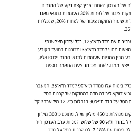
כדי להבין את מה שהתרחש במכרז הנעילה של העדכון האחרון צריך קצת רקע של המדדים. 
מדד ת"א־35 כולל מניות בעלות שיעור החזקות ציבור של לפחות 30% העומדות בתנאי מאגר 
"רימון" בעוד מדד ת"א־90 כולל מניות בעלות שיעור החזקות ציבור של לפחות 20%, שנכללות 
מניות אלה, יחד עם מניות מדד ת"א־35, מרכיבות את מדד ת"א־125. בכל עדכון חצי־שנתי 
נבחנת שייכות המניות למדדים. מניות שנמצאות מחוץ למדד ת"א־35 ומדורגות במועד הקובע 
לעדכון 30 לפחות מבחינת שווי השוק הקובע מבין המניות שעומדות לתנאי המדד ייכנסו אליו, 
ומניות שנכללות במדד ומדורגות 40 ומטה ייצאו ממנו. לאחר מכן מבוצעת התאמה נוספת 
בעדכון מאי 2025 מניות מנורה, נאוויטס וכלל ביטוח עלו ממדד ת"א־90 למדד ת"א־35. המעבר 
הזה, אף שמדובר בקידום למדד המרכזי, הביא דווקא לירידה חדה בהחזקות של קרנות הסל 
בנוסף, קרנות הסל על מדד ת"א־90 והבנקים מנהלות כ־450 מיליון שקל, מתוכם כ־300 מיליון 
שקל מוחזקים במניות מדד ת"א־90. המשקל במדד ת"א־90 של שלוש המניות ערב העדכון היה 
מנורה עם  2.47%, נאוויטס עם 2.18% וכלל ביטוח עם 2.18%. לכן קרנות הסל על מדד 