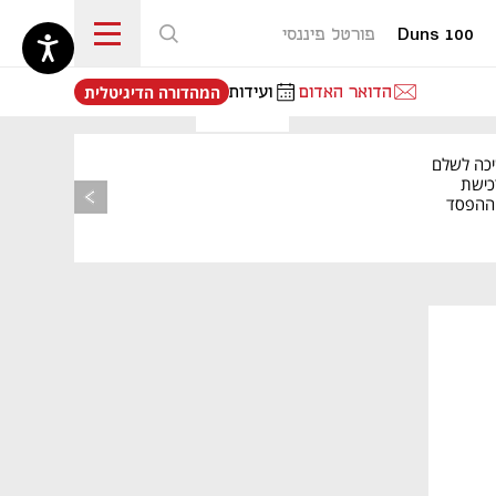
Duns 100
פורטל פיננסי
נפתח בכרטיסייה חדשה
הדואר האדום
ועידות
המהדורה הדיגיטלית
יכה לשלם
כישת
BASE: ההפסד
הרבעוני זינק ל-76