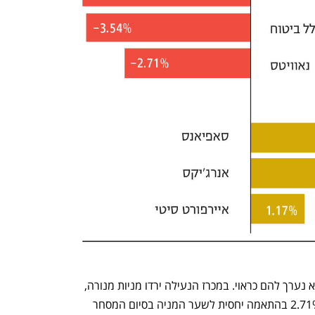
אף שההיצעים היו צפויים מראש, השוק לא נערך להם כראוי. במכרז הנעילה ירדו מניות מנורה, 
כלל ביטוח ונאוויטס ב־3.62%, 3.54% ו־2.71% בהתאמה יחסית לשער המניה בסיום המסחר 