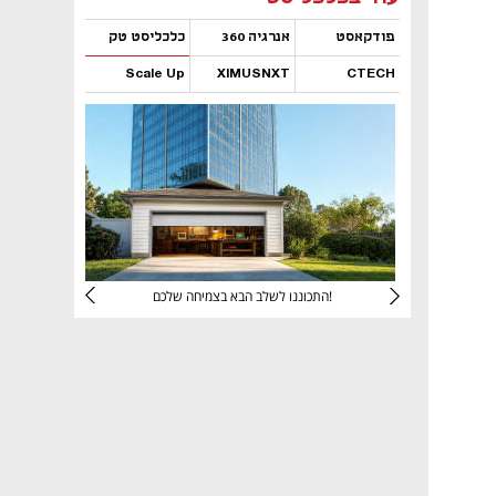
פודקאסט
אנרגיה 360
כלכליסט טק
Scale Up
XIMUSNXT
CTECH
נפתח בכרטיסייה חדשה
נפתח בכרטיסייה חדשה
נפתח בכרטיסייה חדשה
נפתח בכרטיסייה חדשה
יניהם
התכוננו לשלב הבא בצמיחה שלכם!