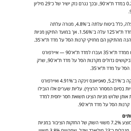
הרציף. ירידות אלו גרמו לירידה של 0.226% במדד ת"א־90, ובכך נגרם נזק ישיר של כ־29 מיליון 
למחרת מחיר שלוש המניות תיקן כלפי מעלה, כלל ביטוח עלתה ב־4.8%, מנורה עלתה 
נפתח בכרטיסייה חדשה
נפתח בכרטיסייה חדשה
ב־3.97% ונאוויטס ב־1.64%, זאת כאשר מדד ת"א־125 עלה ב־1.56%. אך במועד התיקון מניות 
מצב דומה היה עבור שלוש המניות שיצאו ממדד ת"א־35 ועברו למדד ת"א־90 — איירפורט 
סיטי, אנרג'יקס וסאפיאנס. מניות אלו זכו לביקושים גדולים מקרנות הסל על מדד ת"א־90, שרק 
ל על מדד ת"א־35. 
ענף במתח גבוה
מדברים כלכלה, עסקים ומה שב
במהלך מכרז הנעילה מניית אנרג'יקס זינקה ב־5.21%, סאפיאנס זינקה ב־4.91% ואיירפורט 
סיטי עלתה ב־1.17% (יחסית למחירי המניות בסיום המסחר הרציף). עליות שערים אלו הובילו 
לעלייה של 0.07% במדד ת"א־35. למחרת אותן שלוש מניות הציגו תשואת חסר יחסית למדד 
ים   
קרנות הסל על מדד ת"א־90 מחזיקות בממוצע 7.2% משווי השוק של החזקות הציבור במניות 
המדד בעוד קרנות הסל על מדד ת"א־125 מנהלות כ־23 מיליארד שקל, שמהווים 3.8% משווי 