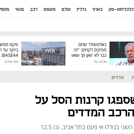
כלכליסט-טק
בארץ
נדל"ן
עולם
משפט
רכב
פנאי
מוסף
באלטשולר שחם
וויקס ממש
מפיקים לקחים: "זה
ביוקר על ר
כבר לא 'וואן מן' שואו
44
של גילעד"
אלמוג עזר
סופי שולמן
מיליון דולר
מדדים
פגו קרנות הסל על
מחזור המסחר בעדכון האחרון היה השני בגודלו אי פעם בתל אביב, ובו 12.5