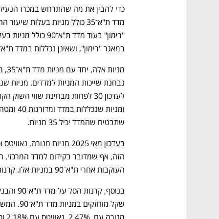
במאגר "רימון", ושאינן נכללות במדד ת"א־35. 
שתבטיח שהמדד יכיל 35 מניות.
העוקבות אחרי ת"א־90 במניות אלו. קרנות הסל על מדד ת"א־90 מנהלות כ־12.7 מיליארד שקל. 