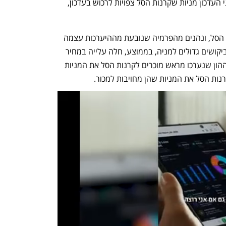
רוכשים כמה חודשים או כמה שבועות לפני העדכון מניות שקרנות הסל צפויות לרכוש בעדכון, 
בכך הם מקדימים את הפעילות של קרנות הסל, ונהנים מהפרמיה שנובעת מההיערכות עצמה 
לעדכון (כאשר שחקני שוק ההון מזרימים ביקושים גדולים למניה, בממוצע, חלה עלייה במחיר 
המניה). וכך, במועד העדכון, שחקני שוק ההון שנערכו מראש מוכרים לקרנות הסל את המניות 
נות הסל את המניות שהן מחויבות למכור. 